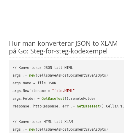
Hur man konverterar JSON to XLAM
på Go: Steg-för-steg-kodexempel
// Konverterar JSON till 
HTML
args := 
new
(CellsSaveAsPostDocumentSaveAsOpts)

args.Name = file.JSON

args.Newfilename = 
"file.HTML"
args.Folder = 
GetBaseTest
().remoteFolder

response, httpResponse, err := 
GetBaseTest
().CellsAPI.
Cel
// Konverterar HTML till XLAM

args := 
new
(CellsSaveAsPostDocumentSaveAsOpts)
