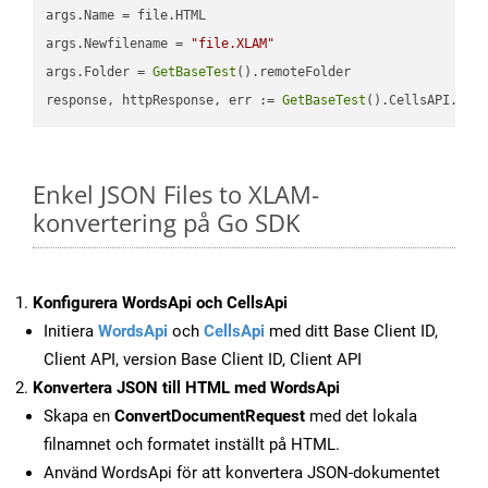
args.Name = file.HTML

args.Newfilename = 
"file.XLAM"
args.Folder = 
GetBaseTest
().remoteFolder

response, httpResponse, err := 
GetBaseTest
().CellsAPI.
Cel
Enkel JSON Files to XLAM-
konvertering på Go SDK
Konfigurera WordsApi och CellsApi
Initiera
WordsApi
och
CellsApi
med ditt Base Client ID,
Client API, version Base Client ID, Client API
Konvertera JSON till HTML med WordsApi
Skapa en
ConvertDocumentRequest
med det lokala
filnamnet och formatet inställt på HTML.
Använd WordsApi för att konvertera JSON-dokumentet