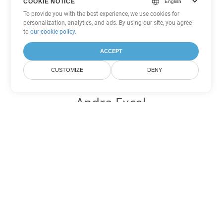
COOKIE NOTICE
To provide you with the best experience, we use cookies for
personalization, analytics, and ads. By using our site, you agree
to
our cookie policy
.
ACCEPT
CUSTOMIZE
DENY
Andra Excel
konverteringsalternativ
Konvertera JSON till DOC
DOC:
Microsoft Word Binary Format
Konvertera JSON till DOT
DOT:
Microsoft Word Template Files
Konvertera JSON till DOCX