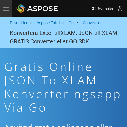
Svenska
Toggle navigation
Produkter
Aspose.Total
Go
Conversion
Konvertera Excel tillXLAM, JSON till XLAM
GRATIS Converter eller GO SDK
Gratis Online
JSON To XLAM
Konverteringsapp
Via Go