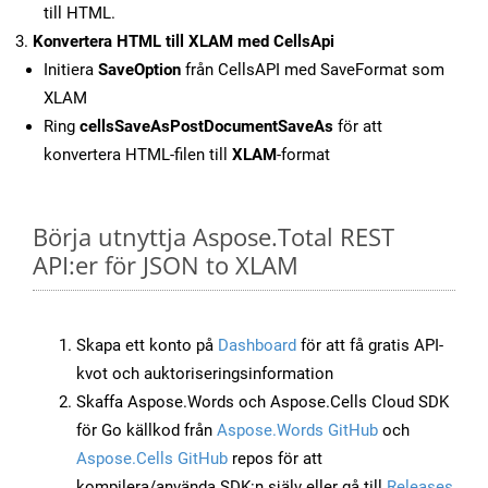
till HTML.
Konvertera HTML till XLAM med CellsApi
Initiera
SaveOption
från CellsAPI med SaveFormat som
XLAM
Ring
cellsSaveAsPostDocumentSaveAs
för att
konvertera HTML-filen till
XLAM
-format
Börja utnyttja Aspose.Total REST
API:er för JSON to XLAM
Skapa ett konto på
Dashboard
för att få gratis API-
kvot och auktoriseringsinformation
Skaffa Aspose.Words och Aspose.Cells Cloud SDK
för Go källkod från
Aspose.Words GitHub
och
Aspose.Cells GitHub
repos för att
kompilera/använda SDK:n själv eller gå till
Releases