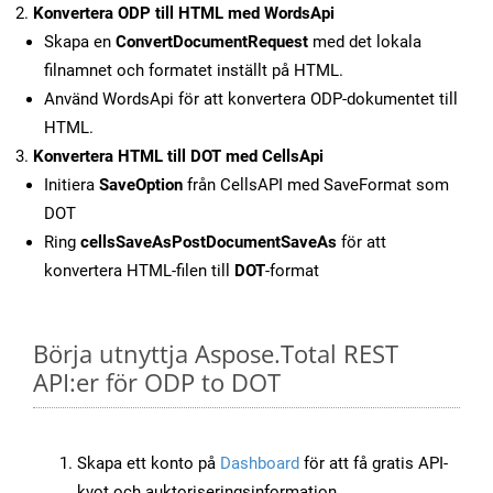
Konvertera ODP till HTML med WordsApi
Skapa en
ConvertDocumentRequest
med det lokala
filnamnet och formatet inställt på HTML.
Använd WordsApi för att konvertera ODP-dokumentet till
HTML.
Konvertera HTML till DOT med CellsApi
Initiera
SaveOption
från CellsAPI med SaveFormat som
DOT
Ring
cellsSaveAsPostDocumentSaveAs
för att
konvertera HTML-filen till
DOT
-format
Börja utnyttja Aspose.Total REST
API:er för ODP to DOT
Skapa ett konto på
Dashboard
för att få gratis API-
kvot och auktoriseringsinformation