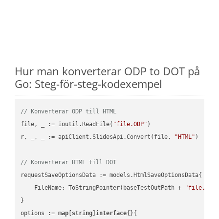
Hur man konverterar ODP to DOT på
Go: Steg-för-steg-kodexempel
// Konverterar ODP till HTML
file, _ := ioutil.ReadFile(
"file.ODP"
)

r, _, _ := apiClient.SlidesApi.Convert(file, 
"HTML"
)

// Konverterar HTML till DOT
requestSaveOptionsData := models.HtmlSaveOptionsData{

    FileName: ToStringPointer(baseTestOutPath + 
"file.HTM
}

options := 
map
[
string
]
interface
{}{
