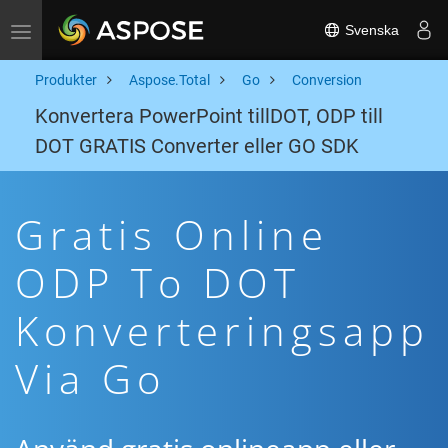
Svenska
Toggle navigation
Produkter
Aspose.Total
Go
Conversion
Konvertera PowerPoint tillDOT, ODP till
DOT GRATIS Converter eller GO SDK
Gratis Online
ODP To DOT
Konverteringsapp
Via Go