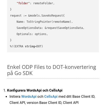
"folder"
: remoteFolder,

}

request := &models.SaveAsRequest{

    Name: ToStringPointer(remoteName),

    SaveOptionsData: &requestSaveOptionsData,

    Optionals: options,

}

%!(EXTRA 
string
=DOT)
Enkel ODP Files to DOT-konvertering
på Go SDK
Konfigurera WordsApi och CellsApi
Initiera
WordsApi
och
CellsApi
med ditt Base Client ID,
Client API, version Base Client ID, Client API