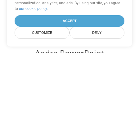
personalization, analytics, and ads. By using our site, you agree
to
our cookie policy
.
ACCEPT
CUSTOMIZE
DENY
Andra PowerPoint
konverteringsalternativ
Konvertera ODP till DOC
DOC:
Microsoft Word Binary Format
Konvertera ODP till DOT
DOT:
Microsoft Word Template Files
Konvertera ODP till DOCX
DOCX:
Office 2007+ Word Document