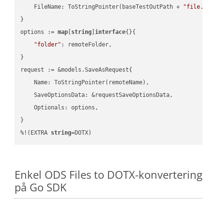
    FileName: ToStringPointer(baseTestOutPath + 
"file.HTM
}

options := 
map
[
string
]
interface
{}{

"folder"
: remoteFolder,

}

request := &models.SaveAsRequest{

    Name: ToStringPointer(remoteName),

    SaveOptionsData: &requestSaveOptionsData,

    Optionals: options,

}

%!(EXTRA 
string
=DOTX)
Enkel ODS Files to DOTX-konvertering
på Go SDK