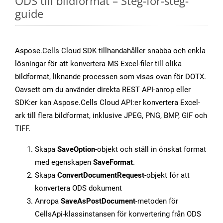
ODS till bildformat – Steg-för-steg-
guide
Aspose.Cells Cloud SDK tillhandahåller snabba och enkla
lösningar för att konvertera MS Excel-filer till olika
bildformat, liknande processen som visas ovan för DOTX.
Oavsett om du använder direkta REST API-anrop eller
SDK:er kan Aspose.Cells Cloud API:er konvertera Excel-
ark till flera bildformat, inklusive JPEG, PNG, BMP, GIF och
TIFF.
Skapa
SaveOption
-objekt och ställ in önskat format
med egenskapen
SaveFormat
.
Skapa
ConvertDocumentRequest
-objekt för att
konvertera ODS dokument
Anropa
SaveAsPostDocument
-metoden för
CellsApi-klassinstansen för konvertering från ODS