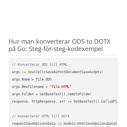
Hur man konverterar ODS to DOTX
på Go: Steg-för-steg-kodexempel
// Konverterar ODS till HTML
args := 
new
(CellsSaveAsPostDocumentSaveAsOpts)

args.Name = file.ODS

args.Newfilename = 
"file.HTML"
args.Folder = GetBaseTest().remoteFolder

response, httpResponse, err := GetBaseTest().CellsAPI.Cell
// Konverterar HTML till DOTX
requestSaveOptionsData := models.HtmlSaveOptionsData{
