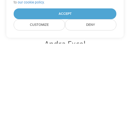
to
our cookie policy
.
ACCEPT
CUSTOMIZE
DENY
Andra Excel
konverteringsalternativ
Konvertera ODS till DOC
DOC:
Microsoft Word Binary Format
Konvertera ODS till DOT
DOT:
Microsoft Word Template Files
Konvertera ODS till DOCX
DOCX:
Office 2007+ Word Document