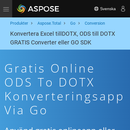
Svenska
Toggle navigation
Produkter
Aspose.Total
Go
Conversion
Konvertera Excel tillDOTX, ODS till DOTX
GRATIS Converter eller GO SDK
Gratis Online
ODS To DOTX
Konverteringsapp
Via Go