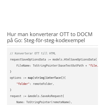
Hur man konverterar OTT to DOCM
på Go: Steg-för-steg-kodexempel
// Konverterar OTT till HTML
requestSaveOptionsData := models.HtmlSaveOptionsData{

    FileName: ToStringPointer(baseTestOutPath + 
"file.OTT
}

options := 
map
[
string
]
interface
{}{

"folder"
: remoteFolder,

}

request := &models.SaveAsRequest{

    Name: ToStringPointer(remoteName),
