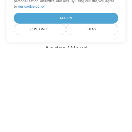
personalization, analytics, and ads. By using our site, you agree
to
our cookie policy
.
ACCEPT
CUSTOMIZE
DENY
Andra Word
konverteringsalternativ
Konvertera OTT till DOC
DOC:
Microsoft Word Binary Format
Konvertera OTT till DOT
DOT:
Microsoft Word Template Files
Konvertera OTT till DOCX
DOCX:
Office 2007+ Word Document