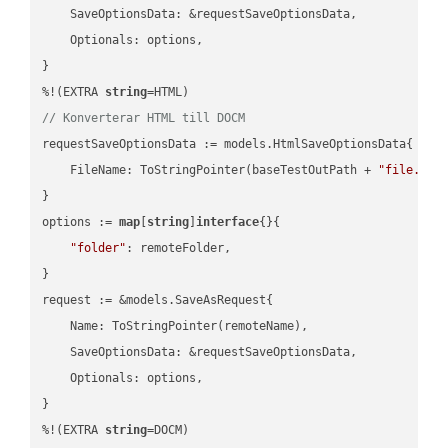
    SaveOptionsData: &requestSaveOptionsData,

    Optionals: options,

}

%!(EXTRA 
string
// Konverterar HTML till DOCM
requestSaveOptionsData := models.HtmlSaveOptionsData{

    FileName: ToStringPointer(baseTestOutPath + 
"file.HTM
}

options := 
map
[
string
]
interface
{}{

"folder"
: remoteFolder,

}

request := &models.SaveAsRequest{

    Name: ToStringPointer(remoteName),

    SaveOptionsData: &requestSaveOptionsData,

    Optionals: options,

}

%!(EXTRA 
string
=DOCM)