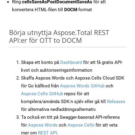
Ring
cellsSaveAsPostDocumentSaveAs
för att
konvertera HTML-filen till
DOCM
-format
Börja utnyttja Aspose.Total REST
API:er för OTT to DOCM
Skapa ett konto på
Dashboard
för att få gratis API-
kvot och auktoriseringsinformation
Skaffa Aspose.Words och Aspose.Cells Cloud SDK
för Go källkod från
Aspose.Words GitHub
och
Aspose.Cells GitHub
repos för att
kompilera/använda SDK:n själv eller gå till
Releases
för alternativa nedladdningsalternativ.
Ta också en titt på Swagger-baserad API-referens
för
Aspose.Words
och
Aspose.Cells
för att veta
mer om
REST API
.