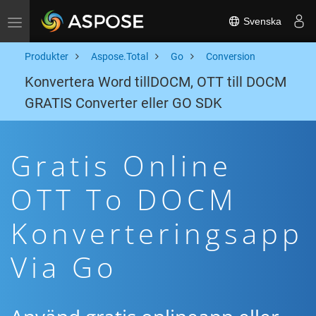
Svenska
Toggle navigation
Produkter
Aspose.Total
Go
Conversion
Konvertera Word tillDOCM, OTT till DOCM
GRATIS Converter eller GO SDK
Gratis Online
OTT To DOCM
Konverteringsapp
Via Go