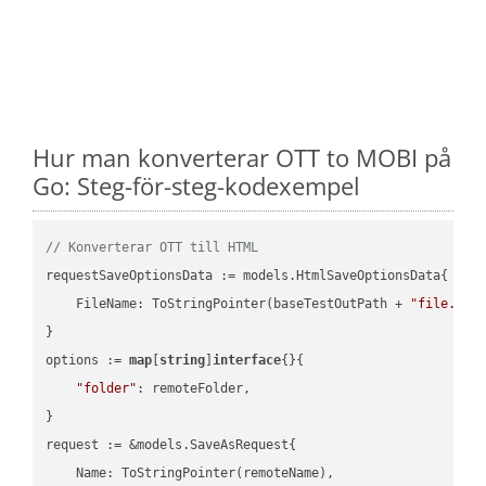
Hur man konverterar OTT to MOBI på
Go: Steg-för-steg-kodexempel
// Konverterar OTT till HTML
requestSaveOptionsData := models.HtmlSaveOptionsData{

    FileName: ToStringPointer(baseTestOutPath + 
"file.OTT
}

options := 
map
[
string
]
interface
{}{

"folder"
: remoteFolder,

}

request := &models.SaveAsRequest{

    Name: ToStringPointer(remoteName),
