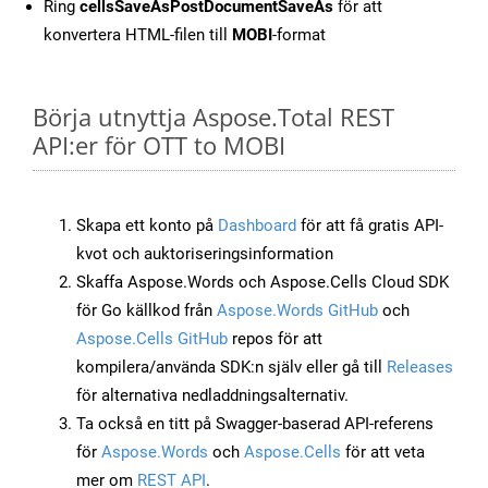
Ring
cellsSaveAsPostDocumentSaveAs
för att
konvertera HTML-filen till
MOBI
-format
Börja utnyttja Aspose.Total REST
API:er för OTT to MOBI
Skapa ett konto på
Dashboard
för att få gratis API-
kvot och auktoriseringsinformation
Skaffa Aspose.Words och Aspose.Cells Cloud SDK
för Go källkod från
Aspose.Words GitHub
och
Aspose.Cells GitHub
repos för att
kompilera/använda SDK:n själv eller gå till
Releases
för alternativa nedladdningsalternativ.
Ta också en titt på Swagger-baserad API-referens
för
Aspose.Words
och
Aspose.Cells
för att veta
mer om
REST API
.