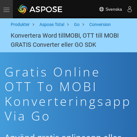
Svenska
Toggle navigation
Produkter
Aspose.Total
Go
Conversion
Konvertera Word tillMOBI, OTT till MOBI
GRATIS Converter eller GO SDK
Gratis Online
OTT To MOBI
Konverteringsapp
Via Go