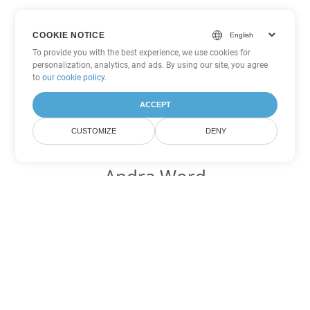
COOKIE NOTICE
To provide you with the best experience, we use cookies for
personalization, analytics, and ads. By using our site, you agree
to
our cookie policy
.
ACCEPT
CUSTOMIZE
DENY
Andra Word
konverteringsalternativ
Konvertera OTT till DOC
DOC:
Microsoft Word Binary Format
Konvertera OTT till DOT