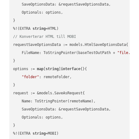
    SaveOptionsData: &requestSaveOptionsData,

    Optionals: options,

}

%!(EXTRA 
string
// Konverterar HTML till MOBI
requestSaveOptionsData := models.HtmlSaveOptionsData{

    FileName: ToStringPointer(baseTestOutPath + 
"file.HTM
}

options := 
map
[
string
]
interface
{}{

"folder"
: remoteFolder,

}

request := &models.SaveAsRequest{

    Name: ToStringPointer(remoteName),

    SaveOptionsData: &requestSaveOptionsData,

    Optionals: options,

}

%!(EXTRA 
string
=MOBI)