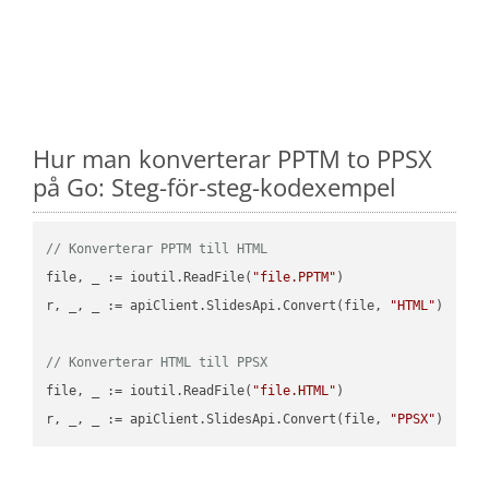
Hur man konverterar PPTM to PPSX
på Go: Steg-för-steg-kodexempel
// Konverterar PPTM till HTML
file, _ := ioutil.ReadFile(
"file.PPTM"
)

r, _, _ := apiClient.SlidesApi.Convert(file, 
"HTML"
)

// Konverterar HTML till PPSX
file, _ := ioutil.ReadFile(
"file.HTML"
)

r, _, _ := apiClient.SlidesApi.Convert(file, 
"PPSX"