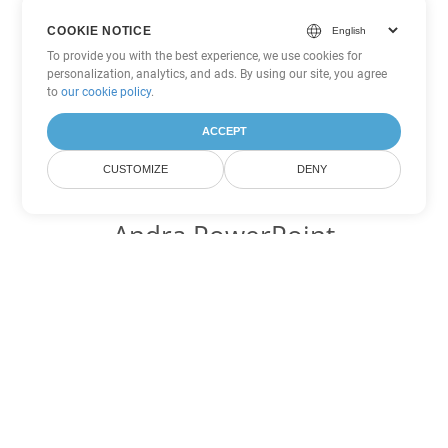
COOKIE NOTICE
To provide you with the best experience, we use cookies for
personalization, analytics, and ads. By using our site, you agree
to
our cookie policy
.
ACCEPT
CUSTOMIZE
DENY
Andra PowerPoint
konverteringsalternativ
Konvertera PPTM till DOC
DOC:
Microsoft Word Binary Format
Konvertera PPTM till DOT
DOT:
Microsoft Word Template Files