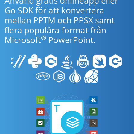
Använd gratis onlineapp eller
Go SDK för att konvertera
mellan PPTM och PPSX samt
flera populära format från
®
Microsoft
PowerPoint.