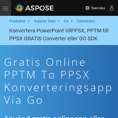
Svenska
Toggle navigation
Produkter
Aspose.Total
Go
Conversion
Konvertera PowerPoint tillPPSX, PPTM till
PPSX GRATIS Converter eller GO SDK
Gratis Online
PPTM To PPSX
Konverteringsapp
Via Go