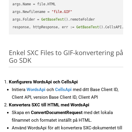
args.Name = file.HTML

args.Newfilename = 
"file.GIF"
args.Folder = 
GetBaseTest
().remoteFolder

response, httpResponse, err := 
GetBaseTest
().CellsAPI.
Cel
Enkel SXC Files to GIF-konvertering på
Go SDK
Konfigurera WordsApi och CellsApi
Initiera
WordsApi
och
CellsApi
med ditt Base Client ID,
Client API, version Base Client ID, Client API
Konvertera SXC till HTML med WordsApi
Skapa en
ConvertDocumentRequest
med det lokala
filnamnet och formatet inställt på HTML.
Använd WordsApi för att konvertera SXC-dokumentet till