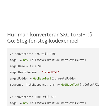
Hur man konverterar SXC to GIF på
Go: Steg-för-steg-kodexempel
// Konverterar SXC till 
HTML
args := 
new
(CellsSaveAsPostDocumentSaveAsOpts)

args.Name = file.SXC

args.Newfilename = 
"file.HTML"
args.Folder = 
GetBaseTest
().remoteFolder

response, httpResponse, err := 
GetBaseTest
().CellsAPI.
Cel
// Konverterar HTML till GIF

args := 
new
(CellsSaveAsPostDocumentSaveAsOpts)
