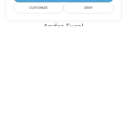
CUSTOMIZE
DENY
Andra Excel
konverteringsalternativ
Konvertera SXC till DOC
DOC:
Microsoft Word Binary Format
Konvertera SXC till DOT
DOT:
Microsoft Word Template Files
Konvertera SXC till DOCX
DOCX:
Office 2007+ Word Document
Konvertera SXC till DOCM
DOCM:
Microsoft Word 2007 Marco File