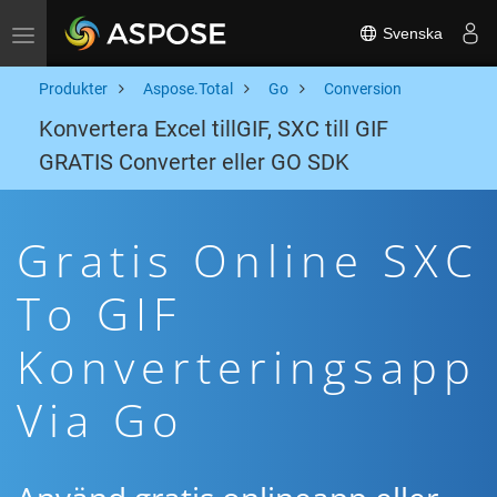
Svenska
Toggle navigation
Produkter
Aspose.Total
Go
Conversion
Konvertera Excel tillGIF, SXC till GIF
GRATIS Converter eller GO SDK
Gratis Online SXC
To GIF
Konverteringsapp
Via Go