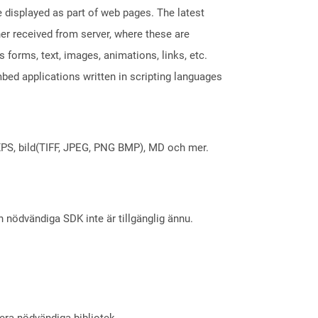
displayed as part of web pages. The latest
her received from server, where these are
orms, text, images, animations, links, etc.
bed applications written in scripting languages
X, XPS, bild(TIFF, JPEG, PNG BMP), MD och mer.
nödvändiga SDK inte är tillgänglig ännu.
lera nödvändiga bibliotek.