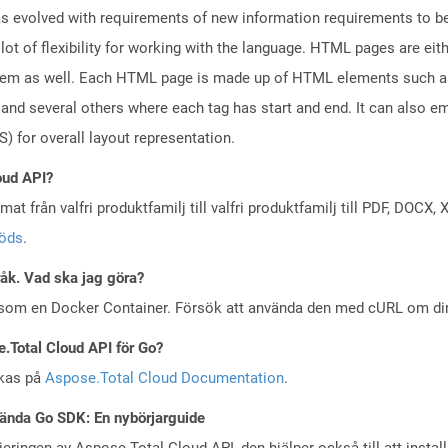
 evolved with requirements of new information requirements to be 
lot of flexibility for working with the language. HTML pages are eit
tem as well. Each HTML page is made up of HTML elements such as f
nd several others where each tag has start and end. It can also em
) for overall layout representation.
oud API?
at från valfri produktfamilj till valfri produktfamilj till PDF, DOC
töds
.
råk. Vad ska jag göra?
 som en Docker Container. Försök att använda den med cURL om din 
e.Total Cloud API för Go?
skas på
Aspose.Total Cloud Documentation
.
ända Go SDK: En nybörjarguide
eringen av Aspose.Total Cloud API, den hjälper också till att instal