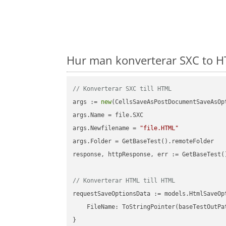
Hur man konverterar SXC to H
// Konverterar SXC till HTML
args := 
new
(CellsSaveAsPostDocumentSaveAsOpt
args.Name = file.SXC

args.Newfilename = 
"file.HTML"
args.Folder = GetBaseTest().remoteFolder

response, httpResponse, err := GetBaseTest(
// Konverterar HTML till HTML
requestSaveOptionsData := models.HtmlSaveOpt
    FileName: ToStringPointer(baseTestOutPa
}
