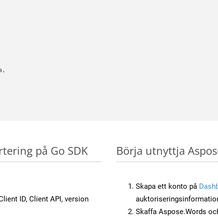
,

rtering på Go SDK
Börja utnyttja Aspos
Skapa ett konto på
Dash
lient ID, Client API, version
auktoriseringsinformatio
Skaffa Aspose.Words och