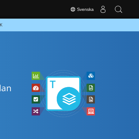
Svenska
DK
lan