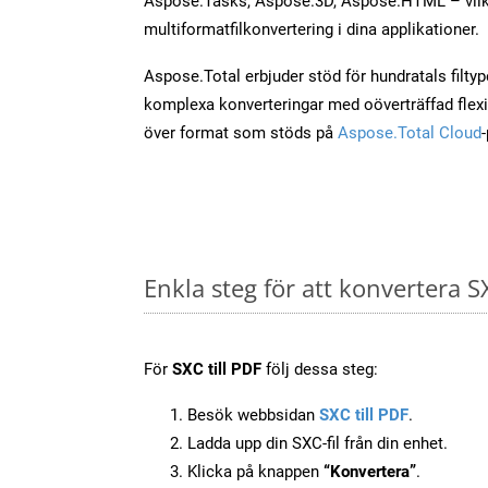
Aspose.Tasks, Aspose.3D, Aspose.HTML – vilk
multiformatfilkonvertering i dina applikationer.
Aspose.Total erbjuder stöd för hundratals filtyper
komplexa konverteringar med oöverträffad flexibi
över format som stöds på
Aspose.Total Cloud
Enkla steg för att konvertera S
För
SXC till PDF
följ dessa steg:
Besök webbsidan
SXC till PDF
.
Ladda upp din SXC-fil från din enhet.
Klicka på knappen
“Konvertera”
.