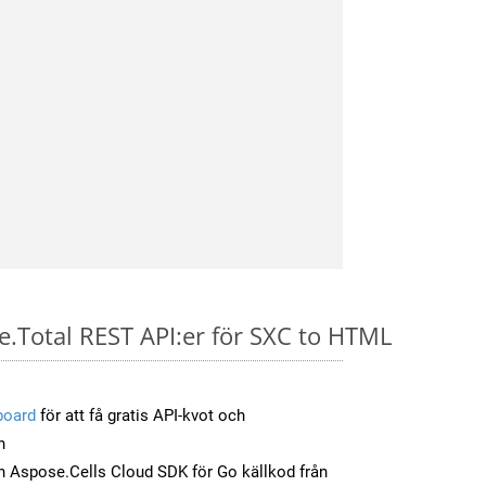
e.Total REST API:er för SXC to HTML
board
för att få gratis API-kvot och
n
 Aspose.Cells Cloud SDK för Go källkod från