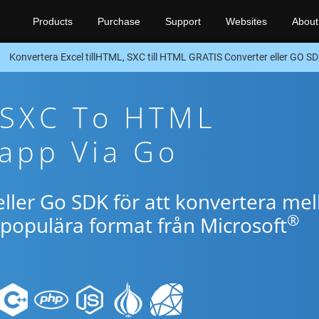
Products
Purchase
Support
Websites
About
Konvertera Excel tillHTML, SXC till HTML GRATIS Converter eller GO S
 SXC To HTML
app Via Go
ller Go SDK för att konvertera mel
®
populära format från Microsoft