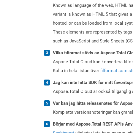
Known as language of the web, HTML has
variant is known as HTML 5 that gives a 
hosted, or can be loaded from local sys
These elements are represented by tags a
such as JavaScript and Style Sheets (CSS
Vilka filformat stöds av Aspose.Total Cl
Aspose.Total Cloud kan konvertera filform
Kolla in hela listan över
filformat som s
Jag kan inte hitta SDK för mitt favoritsp
Aspose.Total Cloud är också tillgänglig
Var kan jag hitta releasenotes för Aspos
Kompletta versionsnoteringar kan gran
Börjar med Aspose.Total REST APIs Anv
Snabbstart
vägleder inte bara genom initi