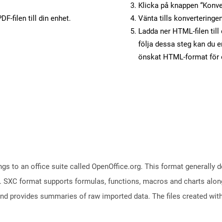
Klicka på knappen “Konver
F-filen till din enhet.
Vänta tills konverteringen
Ladda ner HTML-filen till
följa dessa steg kan du e
önskat HTML-format för o
s to an office suite called OpenOffice.org. This format generally d
 SXC format supports formulas, functions, macros and charts along 
and provides summaries of raw imported data. The files created with