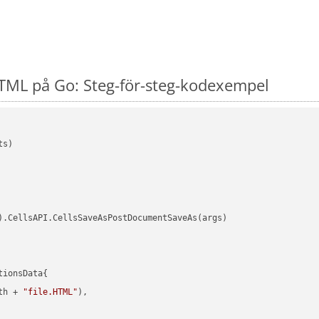
TML på Go: Steg-för-steg-kodexempel
s)

).CellsAPI.CellsSaveAsPostDocumentSaveAs(args)

ionsData{

th + 
"file.HTML"
),
