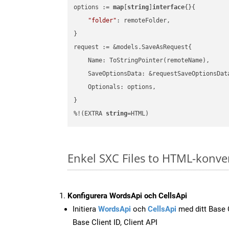
options := 
map
[
string
]
interface
{}{

"folder"
: remoteFolder,

}

request := &models.SaveAsRequest{

    Name: ToStringPointer(remoteName),

    SaveOptionsData: &requestSaveOptionsData
    Optionals: options,

}

%!(EXTRA 
string
=HTML)
Enkel SXC Files to HTML-konve
Konfigurera WordsApi och CellsApi
Initiera
WordsApi
och
CellsApi
med ditt Base C
Base Client ID, Client API