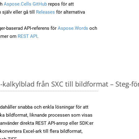
ch
Aspose.Cells GitHub
repos för att
jälv eller gå till
Releases
för alternativa
ger-baserad API-referens för
Aspose.Words
och
a mer om
REST API
.
kalkylblad från SXC till bildformat – Steg-fö
dahåller snabba och enkla lösningar för att
olika bildformat, liknande processen som visas
använder direkta REST API-anrop eller SDK:er
nvertera Excel-ark till flera bildformat,