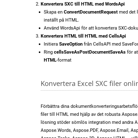
Konvertera SXC till HTML med WordsApi
Skapa en
ConvertDocumentRequest
med det l
inställt på HTML.
Använd WordsApi för att konvertera SXC-doku
Konvertera HTML till HTML med CellsApi
Initiera
SaveOption
från CellsAPI med SaveF
Ring
cellsSaveAsPostDocumentSaveAs
för at
HTML
-format
Konvertera Excel SXC filer onl
Förbättra dina dokumentkonverteringsarbetsfl
filer till HTML med hjälp av det robusta Aspose.
lösning stöder sömlös integration med andra 
Aspose.Words, Aspose.PDF, Aspose.Email, Asp