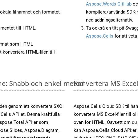
Aspose.Words GitHub
o
okala filnamnet och formatet
kompilera/använda SDK:n s
nedladdningsalternativ.
mentet till HTML.
Ta också en titt på Swag
Aspose.Cells
för att vet
ormat som HTML
t konvertera HTML-filen till
ine: Snabb och enkel metod
Konvertera MS Excel-
öden genom att konvertera SXC
Aspose.Cells Cloud SDK tillhan
Cells API:et. Denna kraftfulla
konvertera MS Excel-filer till 
Aspose.Total API:er som
ovan för HTML. Oavsett om du 
ose.Slides, Aspose.Diagram,
kan Aspose.Cells Cloud API:er ko