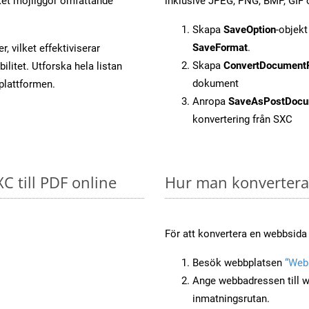
et möjliggör omfattande
inklusive JPEG, PNG, BMP, GIF 
Skapa
SaveOption
-objek
SaveFormat
.
, vilket effektiviserar
Skapa
ConvertDocument
litet. Utforska hela listan
dokument
-plattformen.
Anropa
SaveAsPostDocu
konvertering från SXC
XC till PDF online
Hur man konverterar
För att konvertera en webbsida 
Besök webbplatsen
“Webb
Ange webbadressen till w
inmatningsrutan.