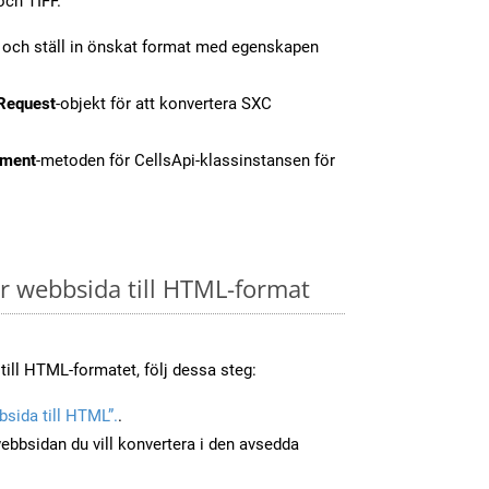
och TIFF.
t och ställ in önskat format med egenskapen
Request
-objekt för att konvertera SXC
ment
-metoden för CellsApi-klassinstansen för
 webbsida till HTML-format
till HTML-formatet, följ dessa steg:
sida till HTML”.
.
ebbsidan du vill konvertera i den avsedda