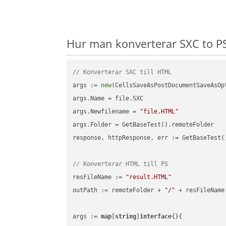
Hur man konverterar SXC to PS
// Konverterar SXC till HTML
args := 
new
(CellsSaveAsPostDocumentSaveAsOpt
args.Name = file.SXC

args.Newfilename = 
"file.HTML"
args.Folder = GetBaseTest().remoteFolder

response, httpResponse, err := GetBaseTest(
// Konverterar HTML till PS
resFileName := 
"result.HTML"
outPath := remoteFolder + 
"/"
 + resFileName

args := 
map
[
string
]
interface
{}{
