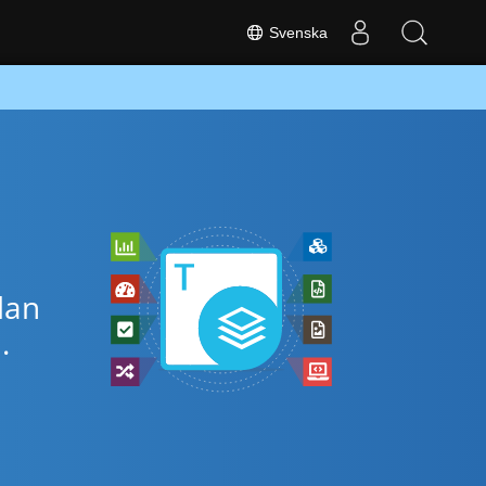
Svenska
lan
.