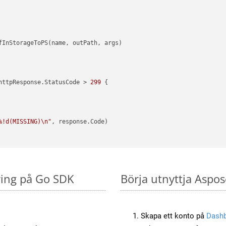
httpResponse.StatusCode > 
299
 {

%!d(MISSING)\n"
, response.Code)

ring på Go SDK
Börja utnyttja Aspos
Skapa ett konto på
Dash