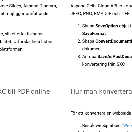
ose.Slides, Aspose.Diagram,
Aspose.Cells Cloud API:er konver
et möjliggör omfattande
JPEG, PNG, BMP, GIF och TIFF.
Skapa
SaveOption
-objek
SaveFormat
.
, vilket effektiviserar
Skapa
ConvertDocument
litet. Utforska hela listan
dokument
-plattformen.
Anropa
SaveAsPostDocu
konvertering från SXC
XC till PDF online
Hur man konverterar
För att konvertera en webbsida t
Besök webbplatsen
“Webb