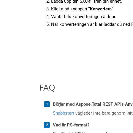
Ladda upp din SXC-fil från din enhet.
Klicka på knappen
“Konvertera”
.
Vänta tills konverteringen är klar.
När konverteringen är klar laddar du ned PD
FAQ
Börjar med Aspose.Total REST APIs Anv
Snabbstart
vägleder inte bara genom initi
Vad är PS-format?