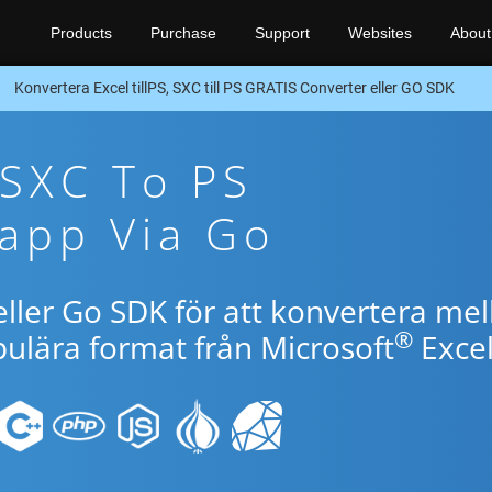
Products
Purchase
Support
Websites
About
Konvertera Excel tillPS, SXC till PS GRATIS Converter eller GO SDK
 SXC To PS
app Via Go
ller Go SDK för att konvertera mel
®
pulära format från Microsoft
Excel