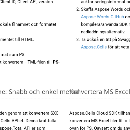
lient ID, Client API, version
auktoriseringsinformatio
Skaffa Aspose.Words och
Aspose.Words GitHub
o
okala filnamnet och formatet
kompilera/använda SDK:n s
nedladdningsalternativ.
mentet till HTML.
Ta också en titt på Swag
Aspose.Cells
för att vet
ormat som PS
t konvertera HTML-filen till
PS
-
ine: Snabb och enkel metod
Konvertera MS Excel-
öden genom att konvertera SXC
Aspose.Cells Cloud SDK tillhan
Cells API:et. Denna kraftfulla
konvertera MS Excel-filer till 
Aspose.Total API:er som
ovan för PS. Oavsett om du anv