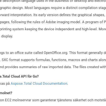
e description language used in the business of desktop and electro
l graphic design. Most languages require a distinct compilation sta
rward interpretation. Its early version defines the graphical shapes
 pages, following the rules of Adobe imaging model. A program of
rinting system keeping the device independent and high-level. More
 display.
s to an office suite called OpenOffice.org. This format generally d
 SXC format supports formulas, functions, macros and charts along 
and provides summaries of raw imported data. The files created with
e.Total Cloud API för Go?
skas på
Aspose.Total Cloud Documentation
.
 molnet?
zon EC2 molnservrar som garanterar tjänstens säkerhet och motst