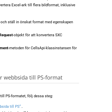
tera Excel-ark till flera bildformat, inklusive
t och ställ in önskat format med egenskapen
Request
-objekt för att konvertera SXC
ment
-metoden för CellsApi-klassinstansen för
 webbsida till PS-format
ill PS-formatet, följ dessa steg:
sida till PS”.
.