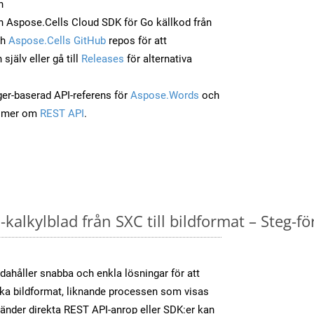
n
 Aspose.Cells Cloud SDK för Go källkod från
ch
Aspose.Cells GitHub
repos för att
jälv eller gå till
Releases
för alternativa
ger-baserad API-referens för
Aspose.Words
och
a mer om
REST API
.
kalkylblad från SXC till bildformat – Steg-fö
dahåller snabba och enkla lösningar för att
olika bildformat, liknande processen som visas
änder direkta REST API-anrop eller SDK:er kan