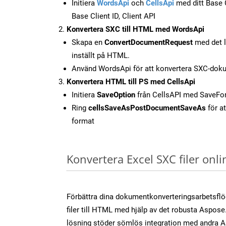
Initiera
WordsApi
och
CellsApi
med ditt Base C
Base Client ID, Client API
Konvertera SXC till HTML med WordsApi
Skapa en
ConvertDocumentRequest
med det l
inställt på HTML.
Använd WordsApi för att konvertera SXC-doku
Konvertera HTML till PS med CellsApi
Initiera
SaveOption
från CellsAPI med SaveF
Ring
cellsSaveAsPostDocumentSaveAs
för at
format
Konvertera Excel SXC filer onl
Förbättra dina dokumentkonverteringsarbetsfl
filer till HTML med hjälp av det robusta Aspose.
lösning stöder sömlös integration med andra 