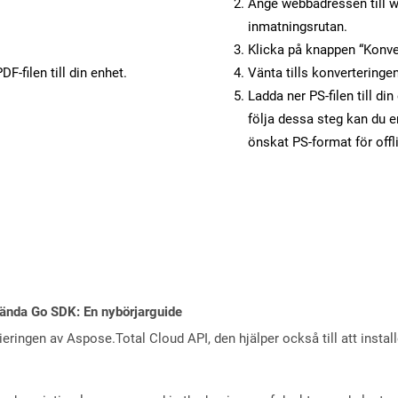
Ange webbadressen till w
inmatningsrutan.
Klicka på knappen “Konver
F-filen till din enhet.
Vänta tills konverteringen
Ladda ner PS-filen till di
följa dessa steg kan du e
önskat PS-format för off
ända Go SDK: En nybörjarguide
eringen av Aspose.Total Cloud API, den hjälper också till att instal