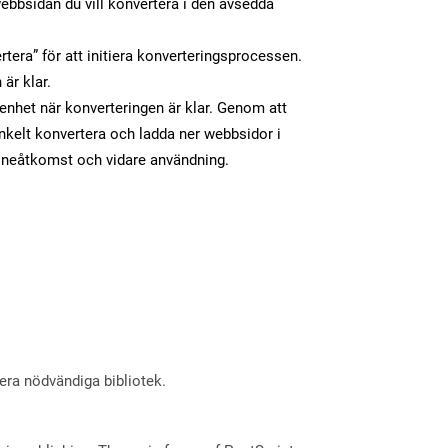
ebbsidan du vill konvertera i den avsedda
tera” för att initiera konverteringsprocessen.
 är klar.
n enhet när konverteringen är klar. Genom att
nkelt konvertera och ladda ner webbsidor i
lineåtkomst och vidare användning.
lera nödvändiga bibliotek.