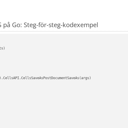
 på Go: Steg-för-steg-kodexempel
s)

).CellsAPI.CellsSaveAsPostDocumentSaveAs(args)
