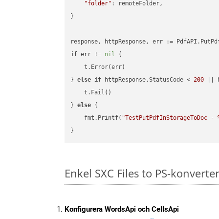
"folder"
: remoteFolder,

}

if
 err != 
nil
 {

    t.Error(err)

} 
else
if
 httpResponse.StatusCode < 
200
 || 
    t.Fail()

} 
else
 {

    fmt.Printf(
"TestPutPdfInStorageToDoc - 
Enkel SXC Files to PS-konverte
Konfigurera WordsApi och CellsApi