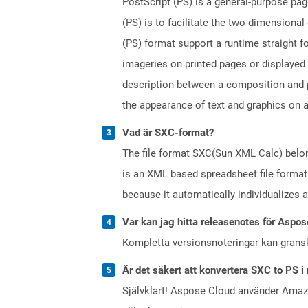
PostScript (PS) is a general-purpose pag
(PS) is to facilitate the two-dimensiona
(PS) format support a runtime straight fo
imageries on printed pages or displayed
description between a composition and p
the appearance of text and graphics on a
Vad är SXC-format?
The file format SXC(Sun XML Calc) belong
is an XML based spreadsheet file format.
because it automatically individualizes 
Var kan jag hitta releasenotes för Aspos
Kompletta versionsnoteringar kan gran
Är det säkert att konvertera SXC to PS i
Självklart! Aspose Cloud använder Ama