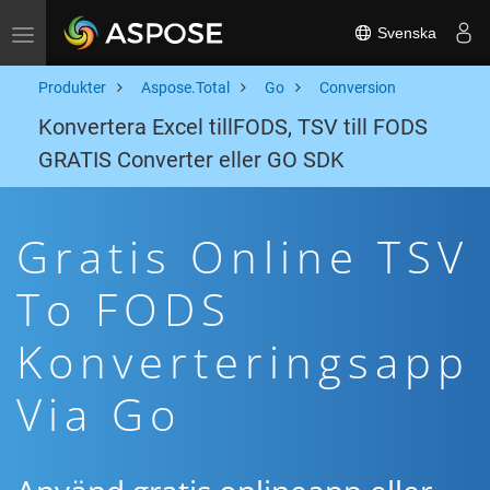
Svenska
Toggle navigation
Produkter
Aspose.Total
Go
Conversion
Konvertera Excel tillFODS, TSV till FODS
GRATIS Converter eller GO SDK
Gratis Online TSV
To FODS
Konverteringsapp
Via Go