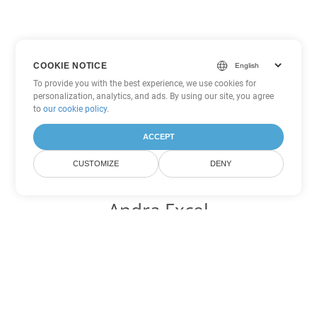
COOKIE NOTICE
To provide you with the best experience, we use cookies for
personalization, analytics, and ads. By using our site, you agree
to
our cookie policy
.
ACCEPT
CUSTOMIZE
DENY
Andra Excel
konverteringsalternativ
Konvertera TSV till DOC
DOC:
Microsoft Word Binary Format