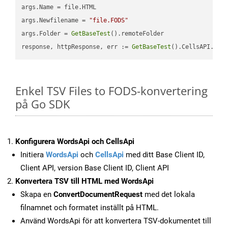
args.Name = file.HTML

args.Newfilename = 
"file.FODS"
args.Folder = 
GetBaseTest
().remoteFolder

response, httpResponse, err := 
GetBaseTest
().CellsAPI.
Cel
Enkel TSV Files to FODS-konvertering
på Go SDK
Konfigurera WordsApi och CellsApi
Initiera
WordsApi
och
CellsApi
med ditt Base Client ID,
Client API, version Base Client ID, Client API
Konvertera TSV till HTML med WordsApi
Skapa en
ConvertDocumentRequest
med det lokala
filnamnet och formatet inställt på HTML.
Använd WordsApi för att konvertera TSV-dokumentet till