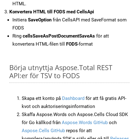
HTML.
Konvertera HTML till FODS med CellsApi
Initiera
SaveOption
från CellsAPI med SaveFormat som
FODS
Ring
cellsSaveAsPostDocumentSaveAs
för att
konvertera HTML-filen till
FODS
-format
Börja utnyttja Aspose.Total REST
API:er för TSV to FODS
Skapa ett konto på
Dashboard
för att få gratis API-
kvot och auktoriseringsinformation
Skaffa Aspose.Words och Aspose.Cells Cloud SDK
för Go källkod från
Aspose.Words GitHub
och
Aspose.Cells GitHub
repos för att
kompilera/använda SDK:n själv eller gå till
Releases