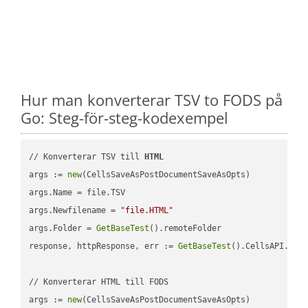
Hur man konverterar TSV to FODS på
Go: Steg-för-steg-kodexempel
// Konverterar TSV till 
HTML
args := 
new
(CellsSaveAsPostDocumentSaveAsOpts)

args.Name = file.TSV

args.Newfilename = 
"file.HTML"
args.Folder = 
GetBaseTest
().remoteFolder

response, httpResponse, err := 
GetBaseTest
().CellsAPI.
Cel
// Konverterar HTML till FODS

args := 
new
(CellsSaveAsPostDocumentSaveAsOpts)
