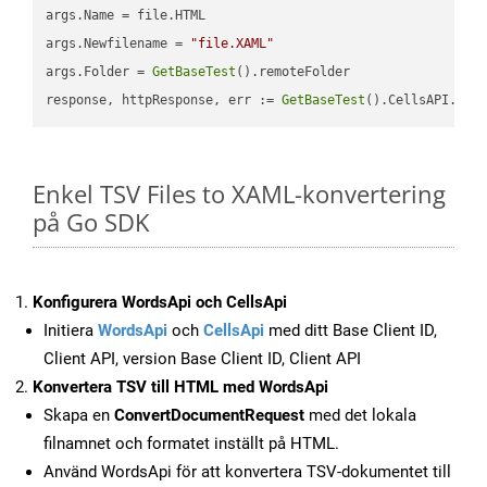
args.Name = file.HTML

args.Newfilename = 
"file.XAML"
args.Folder = 
GetBaseTest
().remoteFolder

response, httpResponse, err := 
GetBaseTest
().CellsAPI.
Cel
Enkel TSV Files to XAML-konvertering
på Go SDK
Konfigurera WordsApi och CellsApi
Initiera
WordsApi
och
CellsApi
med ditt Base Client ID,
Client API, version Base Client ID, Client API
Konvertera TSV till HTML med WordsApi
Skapa en
ConvertDocumentRequest
med det lokala
filnamnet och formatet inställt på HTML.
Använd WordsApi för att konvertera TSV-dokumentet till