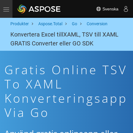
Svenska
Toggle navigation
Produkter
Aspose.Total
Go
Conversion
Konvertera Excel tillXAML, TSV till XAML
GRATIS Converter eller GO SDK
Gratis Online TSV
To XAML
Konverteringsapp
Via Go