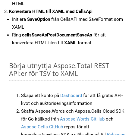
HTML.
Konvertera HTML till XAML med CellsApi
Initiera
SaveOption
från CellsAPI med SaveFormat som
XAML
Ring
cellsSaveAsPostDocumentSaveAs
för att
konvertera HTML-filen till
XAML
-format
Börja utnyttja Aspose.Total REST
API:er för TSV to XAML
Skapa ett konto på
Dashboard
för att få gratis API-
kvot och auktoriseringsinformation
Skaffa Aspose.Words och Aspose.Cells Cloud SDK
för Go källkod från
Aspose.Words GitHub
och
Aspose.Cells GitHub
repos för att
kompilera/använda SDK:n själv eller gå till
Releases