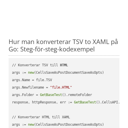
Hur man konverterar TSV to XAML på
Go: Steg-för-steg-kodexempel
// Konverterar TSV till 
HTML
args := 
new
(CellsSaveAsPostDocumentSaveAsOpts)

args.Name = file.TSV

args.Newfilename = 
"file.HTML"
args.Folder = 
GetBaseTest
().remoteFolder

response, httpResponse, err := 
GetBaseTest
().CellsAPI.
Cel
// Konverterar HTML till XAML

args := 
new
(CellsSaveAsPostDocumentSaveAsOpts)
