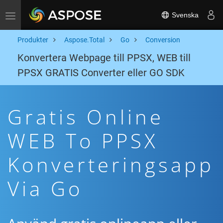
Svenska
Toggle navigation
Produkter
Aspose.Total
Go
Conversion
Konvertera Webpage till PPSX, WEB till
PPSX GRATIS Converter eller GO SDK
Gratis Online
WEB To PPSX
Konverteringsapp
Via Go