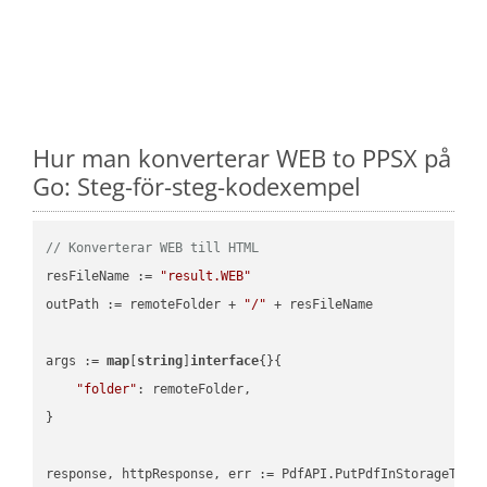
Hur man konverterar WEB to PPSX på
Go: Steg-för-steg-kodexempel
// Konverterar WEB till HTML
resFileName := 
"result.WEB"
outPath := remoteFolder + 
"/"
 + resFileName

args := 
map
[
string
]
interface
{}{

"folder"
: remoteFolder,

}
