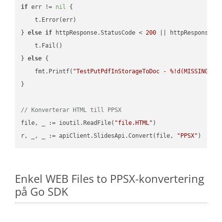
if
 err != 
nil
 {

    t.Error(err)

} 
else
if
 httpResponse.StatusCode < 
200
 || httpResponse.S
    t.Fail()

} 
else
 {

    fmt.Printf(
"TestPutPdfInStorageToDoc - %!d(MISSING)\n
}

// Konverterar HTML till PPSX
file, _ := ioutil.ReadFile(
"file.HTML"
)

r, _, _ := apiClient.SlidesApi.Convert(file, 
"PPSX"
Enkel WEB Files to PPSX-konvertering
på Go SDK