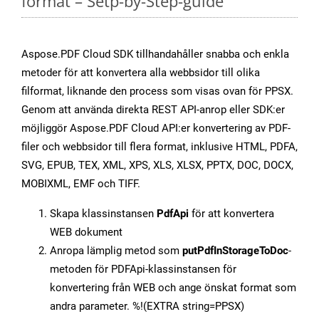
format – Setp-by-Step-guide
Aspose.PDF Cloud SDK tillhandahåller snabba och enkla
metoder för att konvertera alla webbsidor till olika
filformat, liknande den process som visas ovan för PPSX.
Genom att använda direkta REST API-anrop eller SDK:er
möjliggör Aspose.PDF Cloud API:er konvertering av PDF-
filer och webbsidor till flera format, inklusive HTML, PDFA,
SVG, EPUB, TEX, XML, XPS, XLS, XLSX, PPTX, DOC, DOCX,
MOBIXML, EMF och TIFF.
Skapa klassinstansen
PdfApi
för att konvertera
WEB dokument
Anropa lämplig metod som
putPdfInStorageToDoc
-
metoden för PDFApi-klassinstansen för
konvertering från WEB och ange önskat format som
andra parameter. %!(EXTRA string=PPSX)