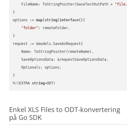
    FileName: ToStringPointer(baseTestOutPath + 
"file.HTM
}

options := 
map
[
string
]
interface
{}{

"folder"
: remoteFolder,

}

request := &models.SaveAsRequest{

    Name: ToStringPointer(remoteName),

    SaveOptionsData: &requestSaveOptionsData,

    Optionals: options,

}

%!(EXTRA 
string
=ODT)
Enkel XLS Files to ODT-konvertering
på Go SDK