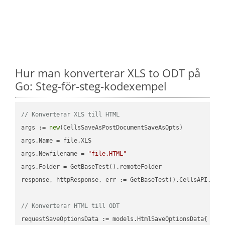
Hur man konverterar XLS to ODT på
Go: Steg-för-steg-kodexempel
// Konverterar XLS till HTML
args := 
new
(CellsSaveAsPostDocumentSaveAsOpts)

args.Name = file.XLS

args.Newfilename = 
"file.HTML"
args.Folder = GetBaseTest().remoteFolder

response, httpResponse, err := GetBaseTest().CellsAPI.Cell
// Konverterar HTML till ODT
requestSaveOptionsData := models.HtmlSaveOptionsData{
