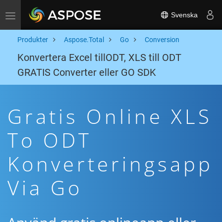
Svenska
Toggle navigation
Produkter
Aspose.Total
Go
Conversion
Konvertera Excel tillODT, XLS till ODT
GRATIS Converter eller GO SDK
Gratis Online XLS
To ODT
Konverteringsapp
Via Go