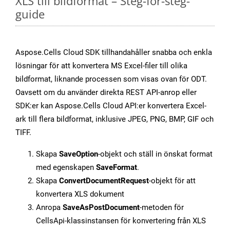
XLS till bildformat – Steg-för-steg-
guide
Aspose.Cells Cloud SDK tillhandahåller snabba och enkla
lösningar för att konvertera MS Excel-filer till olika
bildformat, liknande processen som visas ovan för ODT.
Oavsett om du använder direkta REST API-anrop eller
SDK:er kan Aspose.Cells Cloud API:er konvertera Excel-
ark till flera bildformat, inklusive JPEG, PNG, BMP, GIF och
TIFF.
Skapa
SaveOption
-objekt och ställ in önskat format
med egenskapen
SaveFormat
.
Skapa
ConvertDocumentRequest
-objekt för att
konvertera XLS dokument
Anropa
SaveAsPostDocument
-metoden för
CellsApi-klassinstansen för konvertering från XLS