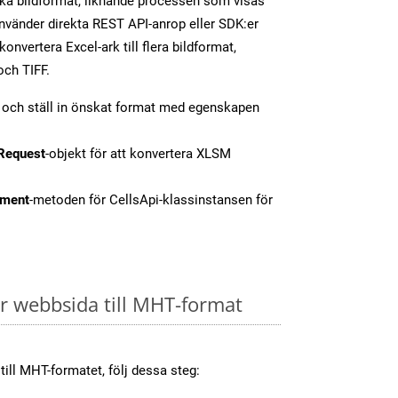
olika bildformat, liknande processen som visas
vänder direkta REST API-anrop eller SDK:er
nvertera Excel-ark till flera bildformat,
och TIFF.
t och ställ in önskat format med egenskapen
Request
-objekt för att konvertera XLSM
ment
-metoden för CellsApi-klassinstansen för
 webbsida till MHT-format
till MHT-formatet, följ dessa steg: