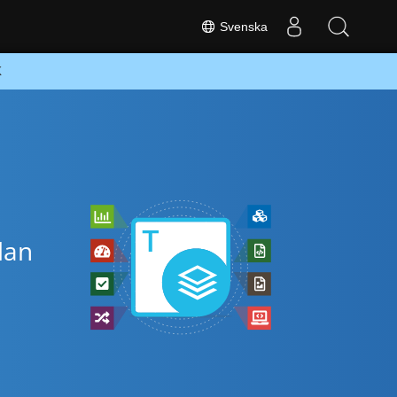
Svenska
K
lan