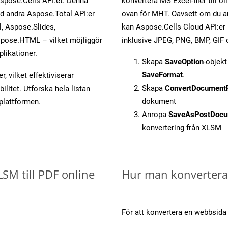
Aspose.Cells API:et. Denna
konvertera MS Excel-filer till 
ed andra Aspose.Total API:er
ovan för MHT. Oavsett om du an
 Aspose.Slides,
kan Aspose.Cells Cloud API:er ko
pose.HTML – vilket möjliggör
inklusive JPEG, PNG, BMP, GIF 
plikationer.
Skapa
SaveOption
-objek
SaveFormat
.
, vilket effektiviserar
Skapa
ConvertDocument
litet. Utforska hela listan
dokument
-plattformen.
Anropa
SaveAsPostDocu
konvertering från XLSM
LSM till PDF online
Hur man konverterar
För att konvertera en webbsida 