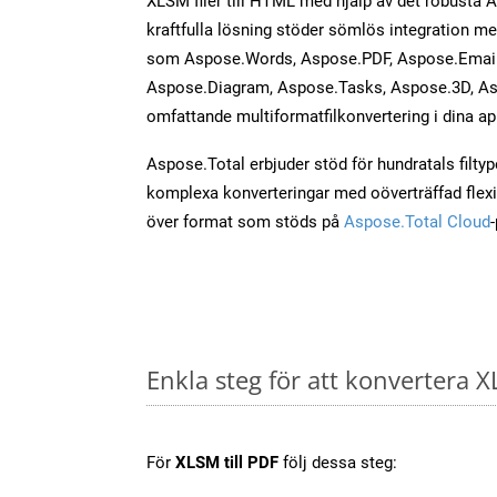
XLSM filer till HTML med hjälp av det robusta 
kraftfulla lösning stöder sömlös integration m
som Aspose.Words, Aspose.PDF, Aspose.Email,
Aspose.Diagram, Aspose.Tasks, Aspose.3D, As
omfattande multiformatfilkonvertering i dina ap
Aspose.Total erbjuder stöd för hundratals filtyper
komplexa konverteringar med oöverträffad flexibi
över format som stöds på
Aspose.Total Cloud
Enkla steg för att konvertera X
För
XLSM till PDF
följ dessa steg: