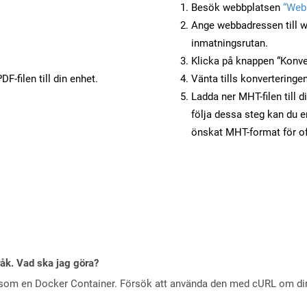
Besök webbplatsen
“Webb
Ange webbadressen till w
inmatningsrutan.
Klicka på knappen “Konver
F-filen till din enhet.
Vänta tills konverteringen
Ladda ner MHT-filen till 
följa dessa steg kan du e
önskat MHT-format för of
råk. Vad ska jag göra?
 som en Docker Container. Försök att använda den med cURL om din 