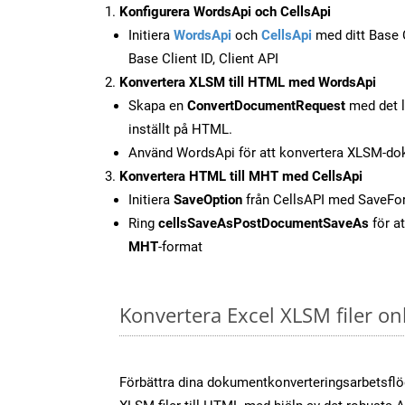
Konfigurera WordsApi och CellsApi
Initiera
WordsApi
och
CellsApi
med ditt Base C
Base Client ID, Client API
Konvertera XLSM till HTML med WordsApi
Skapa en
ConvertDocumentRequest
med det l
inställt på HTML.
Använd WordsApi för att konvertera XLSM-do
Konvertera HTML till MHT med CellsApi
Initiera
SaveOption
från CellsAPI med SaveF
Ring
cellsSaveAsPostDocumentSaveAs
för at
MHT
-format
Konvertera Excel XLSM filer o
Förbättra dina dokumentkonverteringsarbetsfl