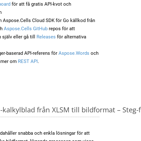
board
för att få gratis API-kvot och
n
 Aspose.Cells Cloud SDK för Go källkod från
ch
Aspose.Cells GitHub
repos för att
jälv eller gå till
Releases
för alternativa
ger-baserad API-referens för
Aspose.Words
och
a mer om
REST API
.
kalkylblad från XLSM till bildformat – Steg-
dahåller snabba och enkla lösningar för att