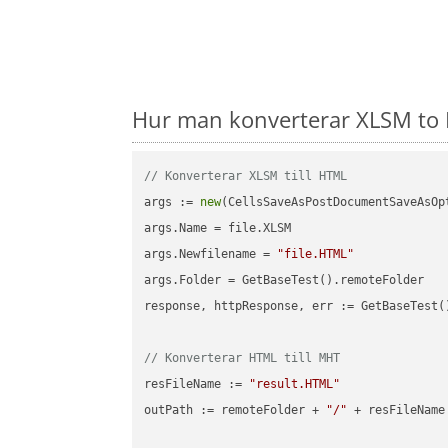
Hur man konverterar XLSM to 
// Konverterar XLSM till HTML
args := 
new
(CellsSaveAsPostDocumentSaveAsOpt
args.Name = file.XLSM

args.Newfilename = 
"file.HTML"
args.Folder = GetBaseTest().remoteFolder

response, httpResponse, err := GetBaseTest(
// Konverterar HTML till MHT
resFileName := 
"result.HTML"
outPath := remoteFolder + 
"/"
 + resFileName
