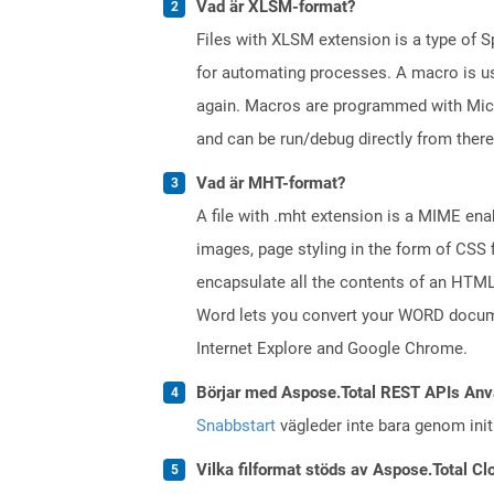
Vad är XLSM-format?
Files with XLSM extension is a type of S
for automating processes. A macro is us
again. Macros are programmed with Micr
and can be run/debug directly from there
Vad är MHT-format?
A file with .mht extension is a MIME enabl
images, page styling in the form of CSS
encapsulate all the contents of an HTML 
Word lets you convert your WORD docume
Internet Explore and Google Chrome.
Börjar med Aspose.Total REST APIs Anv
Snabbstart
vägleder inte bara genom initi
Vilka filformat stöds av Aspose.Total Cl