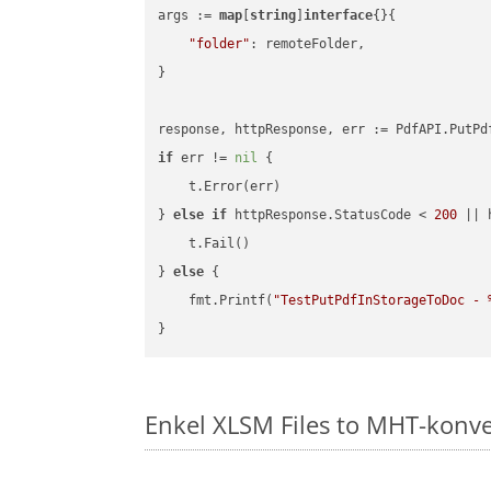
args := 
map
[
string
]
interface
{}{

"folder"
: remoteFolder,

}

if
 err != 
nil
 {

    t.Error(err)

} 
else
if
 httpResponse.StatusCode < 
200
 || 
    t.Fail()

} 
else
 {

    fmt.Printf(
"TestPutPdfInStorageToDoc - 
Enkel XLSM Files to MHT-konv