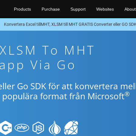
Products
Purchase
Support
Websites
About
Konvertera Excel tillMHT, XLSM till MHT GRATIS Converter eller GO SD
e XLSM To MHT
app Via Go
ller Go SDK för att konvertera mel
®
populära format från Microsoft