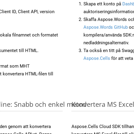
Skapa ett konto på
Dash
lient ID, Client API, version
auktoriseringsinformatio
Skaffa Aspose.Words och
Aspose.Words GitHub
o
okala filnamnet och formatet
kompilera/använda SDK:n s
nedladdningsalternativ.
kumentet till HTML.
Ta också en titt på Swag
Aspose.Cells
för att vet
ormat som MHT
t konvertera HTML-filen till
nline: Snabb och enkel metod
Konvertera MS Excel-
öden genom att konvertera
Aspose.Cells Cloud SDK tillhan