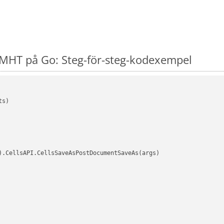
MHT på Go: Steg-för-steg-kodexempel
s)

).CellsAPI.CellsSaveAsPostDocumentSaveAs(args)
