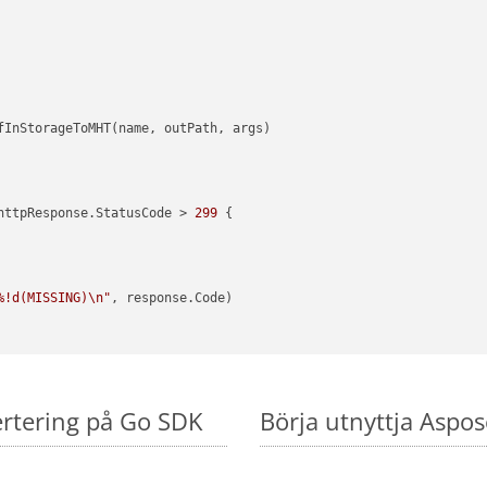
httpResponse.StatusCode > 
299
 {

%!d(MISSING)\n"
, response.Code)

ertering på Go SDK
Börja utnyttja Aspo