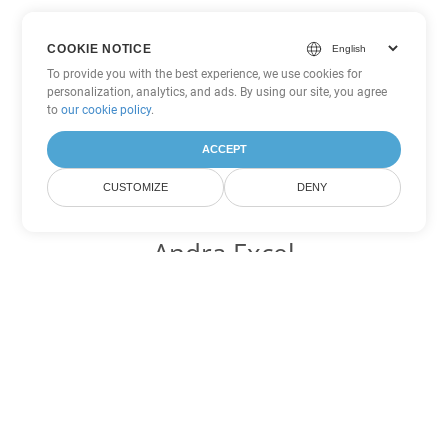
COOKIE NOTICE
To provide you with the best experience, we use cookies for
personalization, analytics, and ads. By using our site, you agree
to
our cookie policy
.
ACCEPT
CUSTOMIZE
DENY
Andra Excel
konverteringsalternativ
Konvertera XLSX till DOC
DOC:
Microsoft Word Binary Format
Konvertera XLSX till DOT
DOT:
Microsoft Word Template Files