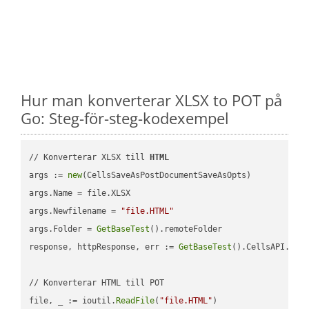
Hur man konverterar XLSX to POT på
Go: Steg-för-steg-kodexempel
// Konverterar XLSX till 
HTML
args := 
new
(CellsSaveAsPostDocumentSaveAsOpts)

args.Name = file.XLSX

args.Newfilename = 
"file.HTML"
args.Folder = 
GetBaseTest
().remoteFolder

response, httpResponse, err := 
GetBaseTest
().CellsAPI.
Cel
// Konverterar HTML till POT

file, _ := ioutil.
ReadFile
(
"file.HTML"
)
