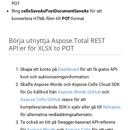
POT
Ring
cellsSaveAsPostDocumentSaveAs
för att
konvertera HTML-filen till
POT
-format
Börja utnyttja Aspose.Total REST
API:er för XLSX to POT
Skapa ett konto på
Dashboard
för att få gratis API-
kvot och auktoriseringsinformation
Skaffa Aspose.Words och Aspose.Cells Cloud SDK
för Go källkod från
Aspose.Words GitHub
och
Aspose.Cells GitHub
repos för att
kompilera/använda SDK:n själv eller gå till
Releases
för alternativa nedladdningsalternativ.
Ta också en titt på Swagger-baserad API-referens
för
Aspose.Words
och
Aspose.Cells
för att veta