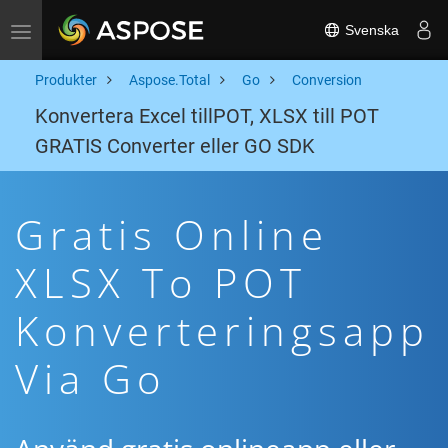
Svenska
Toggle navigation
Produkter
Aspose.Total
Go
Conversion
Konvertera Excel tillPOT, XLSX till POT
GRATIS Converter eller GO SDK
Gratis Online
XLSX To POT
Konverteringsapp
Via Go