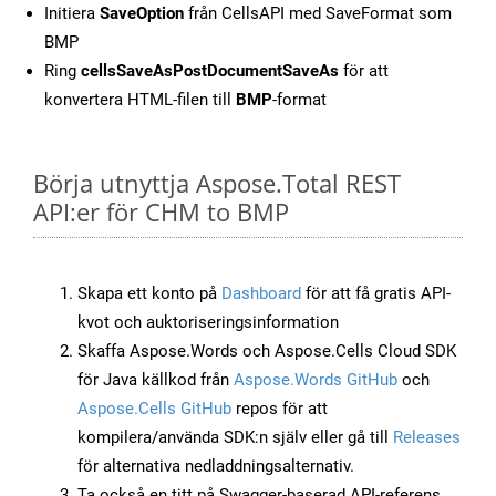
Initiera
SaveOption
från CellsAPI med SaveFormat som
BMP
Ring
cellsSaveAsPostDocumentSaveAs
för att
konvertera HTML-filen till
BMP
-format
Börja utnyttja Aspose.Total REST
API:er för CHM to BMP
Skapa ett konto på
Dashboard
för att få gratis API-
kvot och auktoriseringsinformation
Skaffa Aspose.Words och Aspose.Cells Cloud SDK
för Java källkod från
Aspose.Words GitHub
och
Aspose.Cells GitHub
repos för att
kompilera/använda SDK:n själv eller gå till
Releases
för alternativa nedladdningsalternativ.
Ta också en titt på Swagger-baserad API-referens