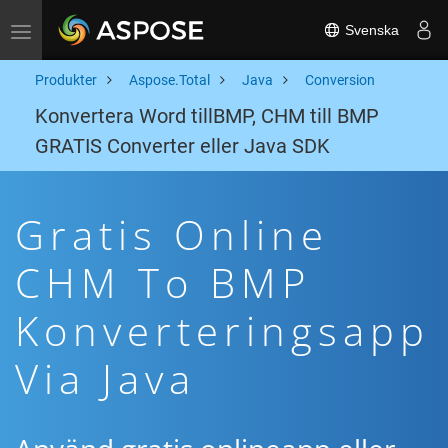
Svenska
Toggle navigation
Produkter
Aspose.Total
Java
Conversion
Konvertera Word tillBMP, CHM till BMP
GRATIS Converter eller Java SDK
Gratis Online
CHM To BMP
Konverteringsapp
Via Java