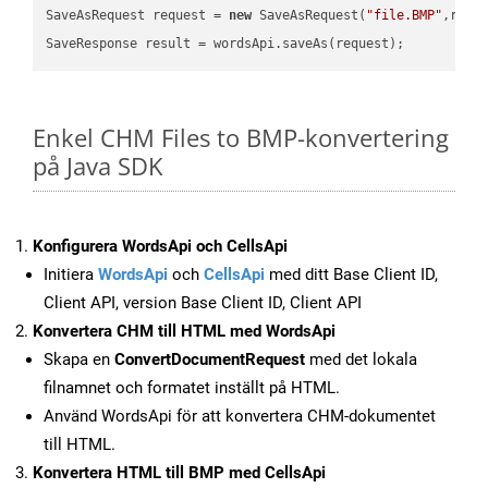
SaveAsRequest request = 
new
 SaveAsRequest(
"file.BMP"
,requ
Enkel CHM Files to BMP-konvertering
på Java SDK
Konfigurera WordsApi och CellsApi
Initiera
WordsApi
och
CellsApi
med ditt Base Client ID,
Client API, version Base Client ID, Client API
Konvertera CHM till HTML med WordsApi
Skapa en
ConvertDocumentRequest
med det lokala
filnamnet och formatet inställt på HTML.
Använd WordsApi för att konvertera CHM-dokumentet
till HTML.
Konvertera HTML till BMP med CellsApi