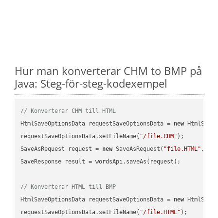
Hur man konverterar CHM to BMP på
Java: Steg-för-steg-kodexempel
// Konverterar CHM till HTML
HtmlSaveOptionsData requestSaveOptionsData = 
new
 HtmlSaveO
requestSaveOptionsData.setFileName(
"/file.CHM"
);

SaveAsRequest request = 
new
 SaveAsRequest(
"file.HTML"
,req
SaveResponse result = wordsApi.saveAs(request);

// Konverterar HTML till BMP
HtmlSaveOptionsData requestSaveOptionsData = 
new
 HtmlSaveO
requestSaveOptionsData.setFileName(
"/file.HTML"
);
