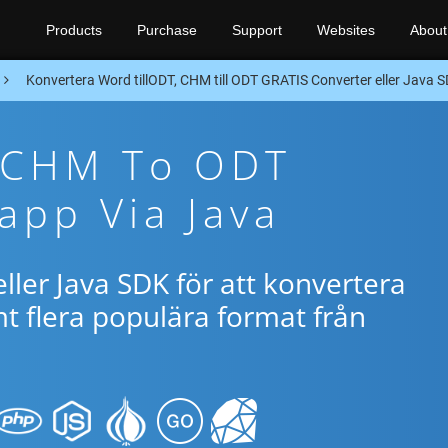
Products
Purchase
Support
Websites
About
Konvertera Word tillODT, CHM till ODT GRATIS Converter eller Java 
e CHM To ODT
app Via Java
ller Java SDK för att konvertera
 flera populära format från