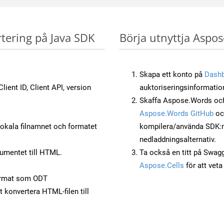
tering på Java SDK
Börja utnyttja Aspo
Skapa ett konto på
Dash
lient ID, Client API, version
auktoriseringsinformatio
Skaffa Aspose.Words och
Aspose.Words GitHub
o
okala filnamnet och formatet
kompilera/använda SDK:n s
nedladdningsalternativ.
umentet till HTML.
Ta också en titt på Swag
Aspose.Cells
för att vet
ormat som ODT
t konvertera HTML-filen till