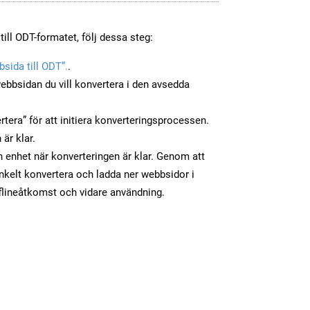
ill ODT-formatet, följ dessa steg:
sida till ODT”.
.
ebbsidan du vill konvertera i den avsedda
tera” för att initiera konverteringsprocessen.
 är klar.
in enhet när konverteringen är klar. Genom att
nkelt konvertera och ladda ner webbsidor i
flineåtkomst och vidare användning.