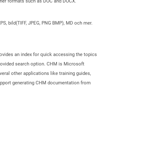
 other formats such as DOC and DOCX.
X, XPS, bild(TIFF, JPEG, PNG BMP), MD och mer.
ovides an index for quick accessing the topics
provided search option. CHM is Microsoft
veral other applications like training guides,
support generating CHM documentation from