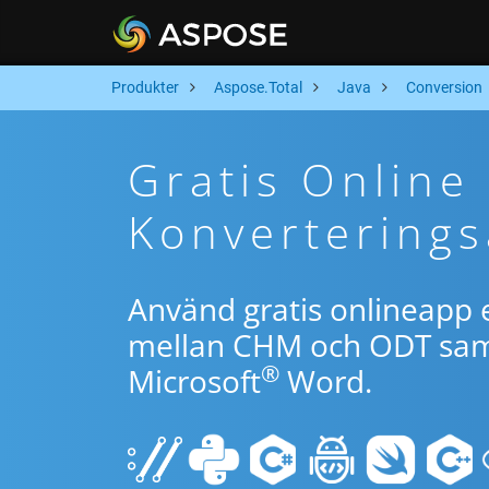
Produkter
Aspose.Total
Java
Conversion
Gratis Onlin
Konverterings
Använd gratis onlineapp e
mellan CHM och ODT samt
®
Microsoft
Word.