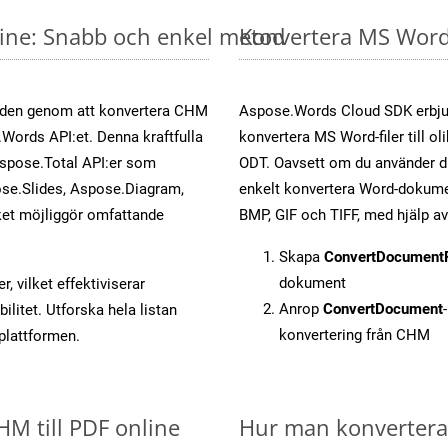
line: Snabb och enkel metod
Konvertera MS Word-
öden genom att konvertera CHM
Aspose.Words Cloud SDK erbjud
.Words API:et. Denna kraftfulla
konvertera MS Word-filer till ol
Aspose.Total API:er som
ODT. Oavsett om du använder di
se.Slides, Aspose.Diagram,
enkelt konvertera Word-dokument
et möjliggör omfattande
BMP, GIF och TIFF, med hjälp 
Skapa
ConvertDocument
dokument
, vilket effektiviserar
Anrop
ConvertDocument
litet. Utforska hela listan
konvertering från CHM
-plattformen.
HM till PDF online
Hur man konverterar