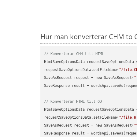
Hur man konverterar CHM to O
// Konverterar CHM till HTML
HtmlSaveOptionsData requestSaveOptionsData 
requestSaveOptionsData.setFileName(
"/file.C
SaveAsRequest request = 
new
 SaveAsRequest(
"
SaveResponse result = wordsApi.saveAs(reques
// Konverterar HTML till ODT
HtmlSaveOptionsData requestSaveOptionsData 
requestSaveOptionsData.setFileName(
"/file.H
SaveAsRequest request = 
new
 SaveAsRequest(
"