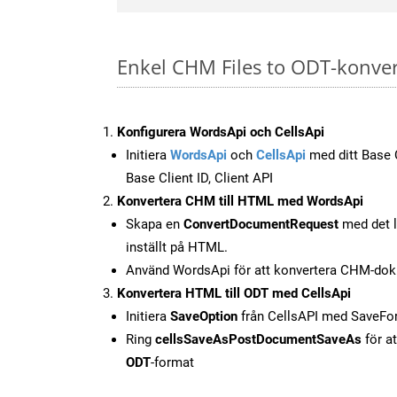
Enkel CHM Files to ODT-konver
Konfigurera WordsApi och CellsApi
Initiera
WordsApi
och
CellsApi
med ditt Base C
Base Client ID, Client API
Konvertera CHM till HTML med WordsApi
Skapa en
ConvertDocumentRequest
med det l
inställt på HTML.
Använd WordsApi för att konvertera CHM-dok
Konvertera HTML till ODT med CellsApi
Initiera
SaveOption
från CellsAPI med SaveF
Ring
cellsSaveAsPostDocumentSaveAs
för at
ODT
-format