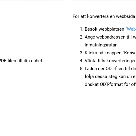
För att konvertera en webbsida t
Besök webbplatsen
“Webb
Ange webbadressen till w
inmatningsrutan.
Klicka på knappen “Konver
F-filen till din enhet.
Vänta tills konverteringen
Ladda ner ODT-filen till d
följa dessa steg kan du e
önskat ODT-format för of