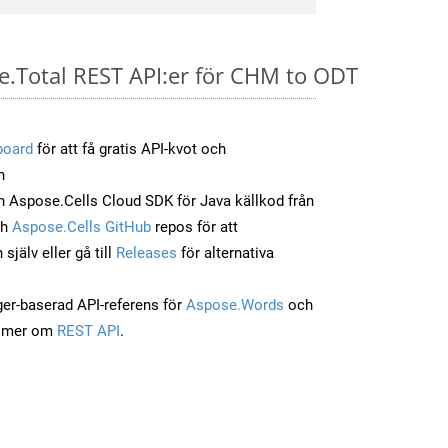
se.Total REST API:er för CHM to ODT
board
för att få gratis API-kvot och
n
 Aspose.Cells Cloud SDK för Java källkod från
ch
Aspose.Cells GitHub
repos för att
jälv eller gå till
Releases
för alternativa
ger-baserad API-referens för
Aspose.Words
och
a mer om
REST API
.