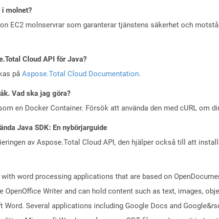
 i molnet?
zon EC2 molnservrar som garanterar tjänstens säkerhet och motst
e.Total Cloud API för Java?
skas på
Aspose.Total Cloud Documentation
.
råk. Vad ska jag göra?
 som en Docker Container. Försök att använda den med cURL om din 
ända Java SDK: En nybörjarguide
eringen av Aspose.Total Cloud API, den hjälper också till att instal
 with word processing applications that are based on OpenDocument
 OpenOffice Writer and can hold content such as text, images, objec
t Word. Several applications including Google Docs and Google&r