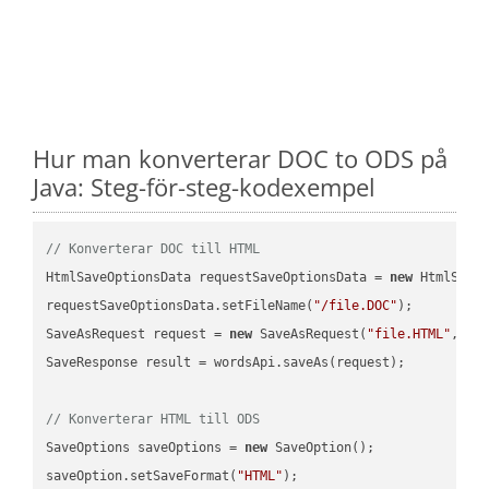
Hur man konverterar DOC to ODS på
Java: Steg-för-steg-kodexempel
// Konverterar DOC till HTML
HtmlSaveOptionsData requestSaveOptionsData = 
new
 HtmlSaveO
requestSaveOptionsData.setFileName(
"/file.DOC"
);

SaveAsRequest request = 
new
 SaveAsRequest(
"file.HTML"
,req
SaveResponse result = wordsApi.saveAs(request);

// Konverterar HTML till ODS
SaveOptions saveOptions = 
new
 SaveOption();

saveOption.setSaveFormat(
"HTML"
);
