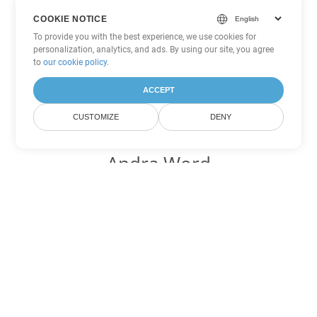
COOKIE NOTICE
To provide you with the best experience, we use cookies for
personalization, analytics, and ads. By using our site, you agree
to
our cookie policy
.
ACCEPT
CUSTOMIZE
DENY
Andra Word
konverteringsalternativ
Konvertera DOC till DOT
DOT:
Microsoft Word Template Files
Konvertera DOC till DOCX
DOCX:
Office 2007+ Word Document