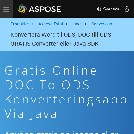
Svenska
Toggle navigation
Produkter
Aspose.Total
Java
Conversion
Konvertera Word tillODS, DOC till ODS
GRATIS Converter eller Java SDK
Gratis Online
DOC To ODS
Konverteringsapp
Via Java