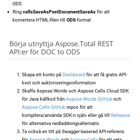
ODS
Ring
cellsSaveAsPostDocumentSaveAs
för att
konvertera HTML-filen till
ODS
-format
Börja utnyttja Aspose.Total REST
API:er för DOC to ODS
Skapa ett konto på
Dashboard
för att få gratis API-
kvot och auktoriseringsinformation
Skaffa Aspose.Words och Aspose.Cells Cloud SDK
för Java källkod från
Aspose.Words GitHub
och
Aspose.Cells GitHub
repos för att
kompilera/använda SDK:n själv eller gå till
Releases
för alternativa nedladdningsalternativ.
Ta också en titt på Swagger-baserad API-referens
för
Aspose.Words
och
Aspose.Cells
för att veta