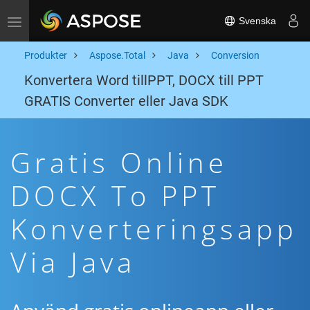
Svenska
Toggle navigation
Produkter
Aspose.Total
Java
Conversion
Konvertera Word tillPPT, DOCX till PPT
GRATIS Converter eller Java SDK
Gratis Online
DOCX To PPT
Konverteringsapp
Via Java