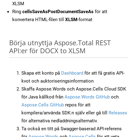
XLSM
Ring
cellsSaveAsPostDocumentSaveAs
för att
konvertera HTML-filen till
XLSM
-format
Börja utnyttja Aspose.Total REST
API:er för DOCX to XLSM
Skapa ett konto på
Dashboard
för att få gratis API-
kvot och auktoriseringsinformation
Skaffa Aspose.Words och Aspose.Cells Cloud SDK
för Java källkod från
Aspose.Words GitHub
och
Aspose.Cells GitHub
repos för att
kompilera/använda SDK:n själv eller gå till
Releases
för alternativa nedladdningsalternativ.
Ta också en titt på Swagger-baserad API-referens
för
Aspose.Words
och
Aspose.Cells
för att veta