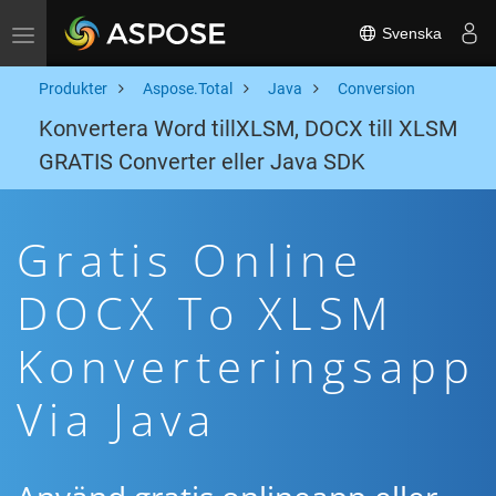
Svenska
Toggle navigation
Produkter
Aspose.Total
Java
Conversion
Konvertera Word tillXLSM, DOCX till XLSM
GRATIS Converter eller Java SDK
Gratis Online
DOCX To XLSM
Konverteringsapp
Via Java