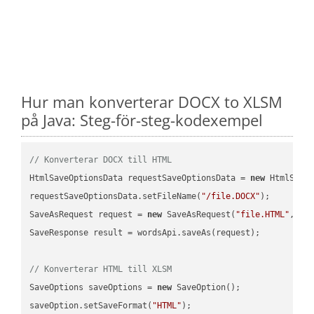
Hur man konverterar DOCX to XLSM
på Java: Steg-för-steg-kodexempel
// Konverterar DOCX till HTML
HtmlSaveOptionsData requestSaveOptionsData = 
new
 HtmlSaveO
requestSaveOptionsData.setFileName(
"/file.DOCX"
);

SaveAsRequest request = 
new
 SaveAsRequest(
"file.HTML"
,req
SaveResponse result = wordsApi.saveAs(request);

// Konverterar HTML till XLSM
SaveOptions saveOptions = 
new
 SaveOption();

saveOption.setSaveFormat(
"HTML"
);
