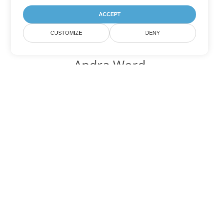
ACCEPT
CUSTOMIZE
DENY
Andra Word
konverteringsalternativ
Konvertera DOCX till DOC
DOC:
Microsoft Word Binary Format
Konvertera DOCX till DOT
DOT:
Microsoft Word Template Files
Konvertera DOCX till DOCM
DOCM:
Microsoft Word 2007 Marco File