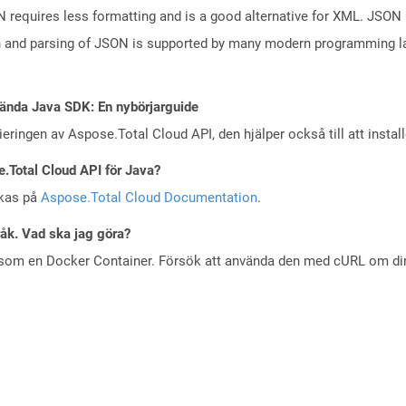
N requires less formatting and is a good alternative for XML. JSON 
n and parsing of JSON is supported by many modern programming la
ända Java SDK: En nybörjarguide
eringen av Aspose.Total Cloud API, den hjälper också till att instal
e.Total Cloud API för Java?
skas på
Aspose.Total Cloud Documentation
.
råk. Vad ska jag göra?
 som en Docker Container. Försök att använda den med cURL om din 