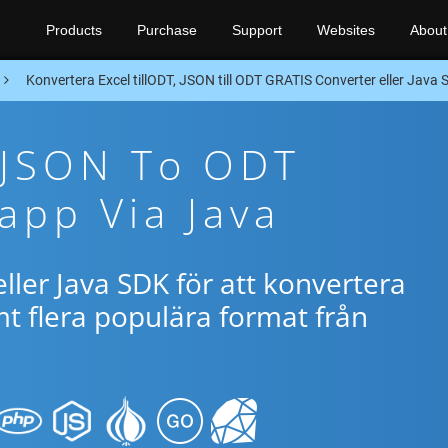
Products
Purchase
Support
Websites
About
Konvertera Excel tillODT, JSON till ODT GRATIS Converter eller Java
 JSON To ODT
app Via Java
ller Java SDK för att konvertera
 flera populära format från