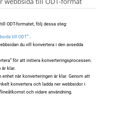
 webbsida till ODT-format
ill ODT-formatet, följ dessa steg:
sida till ODT”.
.
ebbsidan du vill konvertera i den avsedda
tera” för att initiera konverteringsprocessen.
 är klar.
in enhet när konverteringen är klar. Genom att
nkelt konvertera och ladda ner webbsidor i
flineåtkomst och vidare användning.