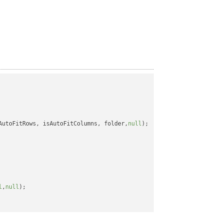
AutoFitRows, isAutoFitColumns, folder,
null
);

l
,
null
);
