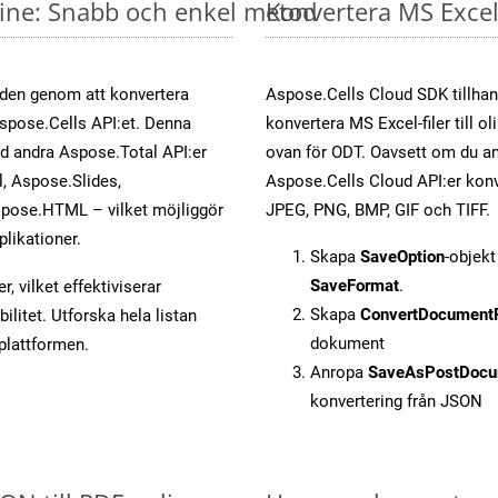
nline: Snabb och enkel metod
Konvertera MS Excel-
öden genom att konvertera
Aspose.Cells Cloud SDK tillhan
Aspose.Cells API:et. Denna
konvertera MS Excel-filer till 
ed andra Aspose.Total API:er
ovan för ODT. Oavsett om du an
 Aspose.Slides,
Aspose.Cells Cloud API:er konver
pose.HTML – vilket möjliggör
JPEG, PNG, BMP, GIF och TIFF.
plikationer.
Skapa
SaveOption
-objek
SaveFormat
.
, vilket effektiviserar
Skapa
ConvertDocument
litet. Utforska hela listan
dokument
-plattformen.
Anropa
SaveAsPostDocu
konvertering från JSON