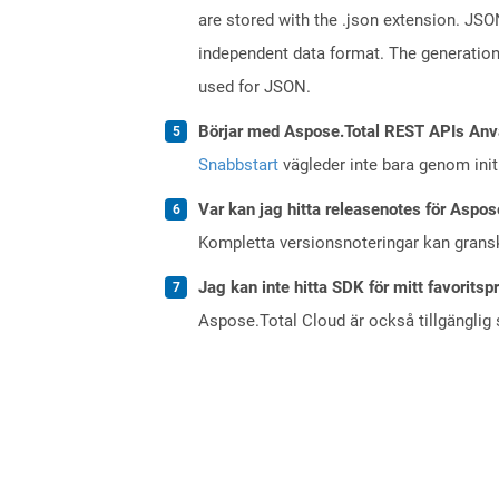
are stored with the .json extension. JSO
independent data format. The generatio
used for JSON.
Börjar med Aspose.Total REST APIs Anv
Snabbstart
vägleder inte bara genom initi
Var kan jag hitta releasenotes för Aspos
Kompletta versionsnoteringar kan gran
Jag kan inte hitta SDK för mitt favoritsp
Aspose.Total Cloud är också tillgänglig