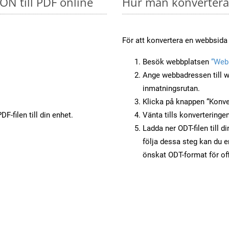
SON till PDF online
Hur man konverterar
För att konvertera en webbsida t
Besök webbplatsen
“Webb
Ange webbadressen till w
inmatningsrutan.
Klicka på knappen “Konver
F-filen till din enhet.
Vänta tills konverteringen
Ladda ner ODT-filen till d
följa dessa steg kan du e
önskat ODT-format för of