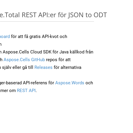
e.Total REST API:er för JSON to ODT
board
för att få gratis API-kvot och
n
 Aspose.Cells Cloud SDK för Java källkod från
ch
Aspose.Cells GitHub
repos för att
jälv eller gå till
Releases
för alternativa
ger-baserad API-referens för
Aspose.Words
och
a mer om
REST API
.