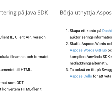
rtering på Java SDK
Börja utnyttja Aspos
Skapa ett konto på
Dash
lient ID, Client API, version
auktoriseringsinformatio
Skaffa Aspose.Words och
Aspose.Words GitHub
o
okala filnamnet och formatet
kompilera/använda SDK:n s
nedladdningsalternativ.
umentet till HTML.
Ta också en titt på Swag
Aspose.Cells
för att vet
ormat som ODT
t konvertera HTML-filen till