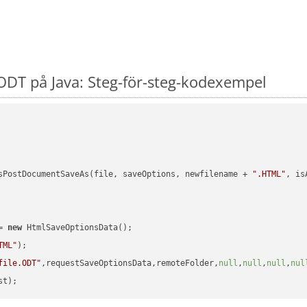
DT på Java: Steg-för-steg-kodexempel
sPostDocumentSaveAs(file, saveOptions, newfilename + 
".HTML"
, is
= 
new
 HtmlSaveOptionsData();

TML"
);

file.ODT"
,requestSaveOptionsData,remoteFolder,
null
,
null
,
null
,
nul