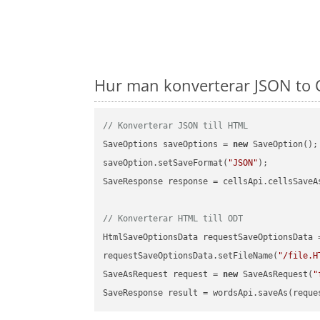
Hur man konverterar JSON to O
// Konverterar JSON till HTML
SaveOptions saveOptions = 
new
 SaveOption();

saveOption.setSaveFormat(
"JSON"
);

SaveResponse response = cellsApi.cellsSaveA
// Konverterar HTML till ODT
HtmlSaveOptionsData requestSaveOptionsData 
requestSaveOptionsData.setFileName(
"/file.H
SaveAsRequest request = 
new
 SaveAsRequest(
"