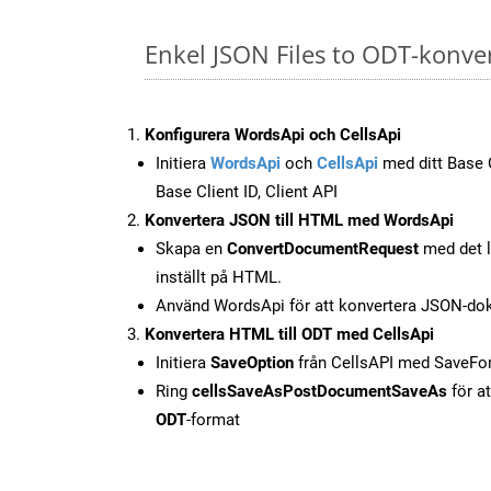
Enkel JSON Files to ODT-konve
Konfigurera WordsApi och CellsApi
Initiera
WordsApi
och
CellsApi
med ditt Base C
Base Client ID, Client API
Konvertera JSON till HTML med WordsApi
Skapa en
ConvertDocumentRequest
med det l
inställt på HTML.
Använd WordsApi för att konvertera JSON-dok
Konvertera HTML till ODT med CellsApi
Initiera
SaveOption
från CellsAPI med SaveF
Ring
cellsSaveAsPostDocumentSaveAs
för at
ODT
-format