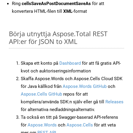
Ring
cellsSaveAsPostDocumentSaveAs
för att
konvertera HTML-filen till
XML
-format
Börja utnyttja Aspose.Total REST
API:er för JSON to XML
Skapa ett konto på
Dashboard
för att få gratis API-
kvot och auktoriseringsinformation
Skaffa Aspose.Words och Aspose.Cells Cloud SDK
för Java källkod från
Aspose.Words GitHub
och
Aspose.Cells GitHub
repos för att
kompilera/använda SDK:n själv eller gå till
Releases
för alternativa nedladdningsalternativ.
Ta också en titt på Swagger-baserad API-referens
för
Aspose.Words
och
Aspose.Cells
för att veta
mer om
REST API
.