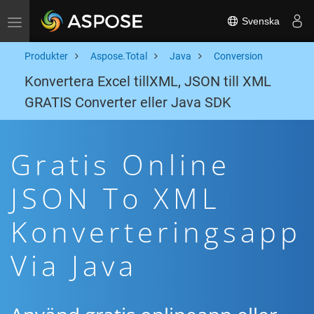
Svenska
Toggle navigation
Produkter
Aspose.Total
Java
Conversion
Konvertera Excel tillXML, JSON till XML
GRATIS Converter eller Java SDK
Gratis Online
JSON To XML
Konverteringsapp
Via Java