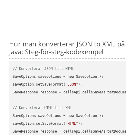
Hur man konverterar JSON to XML på
Java: Steg-för-steg-kodexempel
// Konverterar JSON till HTML
SaveOptions saveOptions = 
new
 SaveOption();

saveOption.setSaveFormat(
"JSON"
);

SaveResponse response = cellsApi.cellsSaveAsPostDocumentS
// Konverterar HTML till XML
SaveOptions saveOptions = 
new
 SaveOption();

saveOption.setSaveFormat(
"HTML"
);

SaveResponse response = cellsApi.cellsSaveAsPostDocumentS