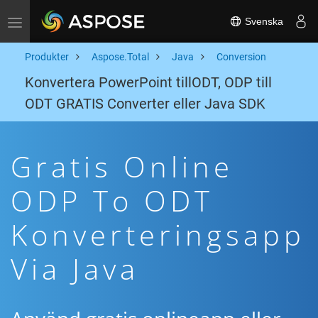
Svenska
Toggle navigation
Produkter
Aspose.Total
Java
Conversion
Konvertera PowerPoint tillODT, ODP till
ODT GRATIS Converter eller Java SDK
Gratis Online
ODP To ODT
Konverteringsapp
Via Java