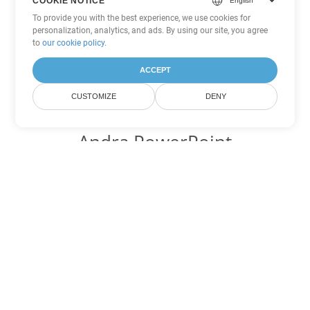
COOKIE NOTICE
To provide you with the best experience, we use cookies for
personalization, analytics, and ads. By using our site, you agree
to
our cookie policy
.
ACCEPT
CUSTOMIZE
DENY
Andra PowerPoint
konverteringsalternativ
Konvertera ODP till DOC
DOC:
Microsoft Word Binary Format
Konvertera ODP till DOT
DOT:
Microsoft Word Template Files
Konvertera ODP till DOCX