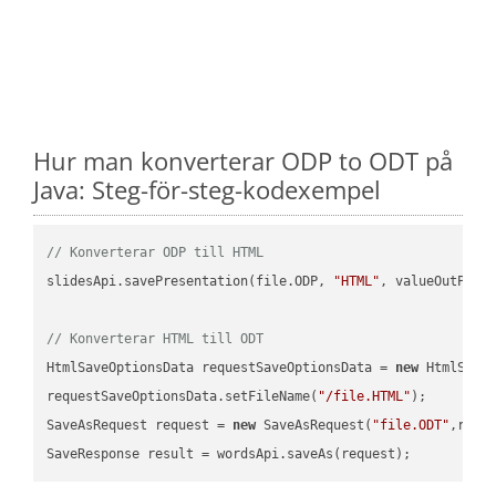
Hur man konverterar ODP to ODT på
Java: Steg-för-steg-kodexempel
// Konverterar ODP till HTML
slidesApi.savePresentation(file.ODP, 
"HTML"
, valueOutPath,
// Konverterar HTML till ODT
HtmlSaveOptionsData requestSaveOptionsData = 
new
 HtmlSaveO
requestSaveOptionsData.setFileName(
"/file.HTML"
);

SaveAsRequest request = 
new
 SaveAsRequest(
"file.ODT"
,requ