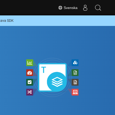
Svenska
 Java SDK