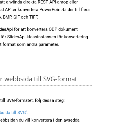
tt använda direkta REST API-anrop eller
d API:er konvertera PowerPoint-bilder till flera
, BMP, GIF och TIFF.
idesApi
för att konvertera ODP dokument
för SlidesApi-klassinstansen för konvertering
t format som andra parameter.
 webbsida till SVG-format
till SVG-formatet, följ dessa steg:
sida till SVG”.
.
ebbsidan du vill konvertera i den avsedda