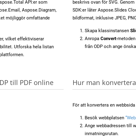
Aspose.Total API:er som
beskrivs ovan för SVG. Genom a
ose.Email, Aspose.Diagram,
SDK:er låter Aspose.Slides Clou
et möjliggör omfattande
bildformat, inklusive JPEG, PNG
Skapa klassinstansen
Sl
Anropa
Convert
-metoden 
, vilket effektiviserar
från ODP och ange önska
litet. Utforska hela listan
-plattformen.
DP till PDF online
Hur man konverterar
För att konvertera en webbsida 
Besök webbplatsen
“Webb
Ange webbadressen till w
inmatningsrutan.