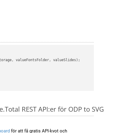
orage, valueFontsFolder, valueSlides);

e.Total REST API:er för ODP to SVG
board
för att få gratis API-kvot och