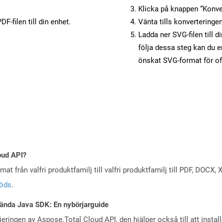
Klicka på knappen “Konver
F-filen till din enhet.
Vänta tills konverteringen
Ladda ner SVG-filen till d
följa dessa steg kan du e
önskat SVG-format för of
oud API?
at från valfri produktfamilj till valfri produktfamilj till PDF, DOC
töds
.
ända Java SDK: En nybörjarguide
eringen av Aspose.Total Cloud API, den hjälper också till att instal