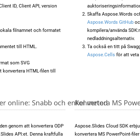
lient ID, Client API, version
auktoriseringsinformatio
Skaffa Aspose.Words och
Aspose.Words GitHub
o
okala filnamnet och formatet
kompilera/använda SDK:n s
nedladdningsalternativ.
mentet till HTML.
Ta också en titt på Swag
Aspose.Cells
för att vet
ormat som SVG
t konvertera HTML-filen till
er online: Snabb och enkel metod
Konvertera MS PowerP
öden genom att konvertera ODP
Aspose.Slides Cloud SDK erbju
Slides API:et. Denna kraftfulla
konvertera MS PowerPoint-filer 