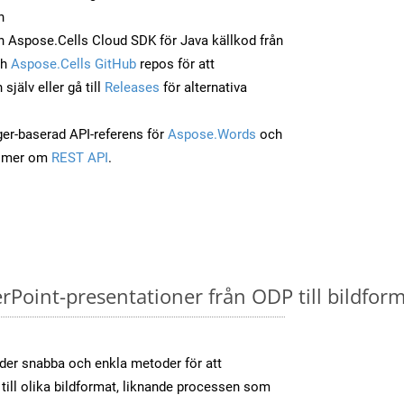
n
 Aspose.Cells Cloud SDK för Java källkod från
ch
Aspose.Cells GitHub
repos för att
jälv eller gå till
Releases
för alternativa
ger-baserad API-referens för
Aspose.Words
och
a mer om
REST API
.
oint-presentationer från ODP till bildforma
der snabba och enkla metoder för att
till olika bildformat, liknande processen som