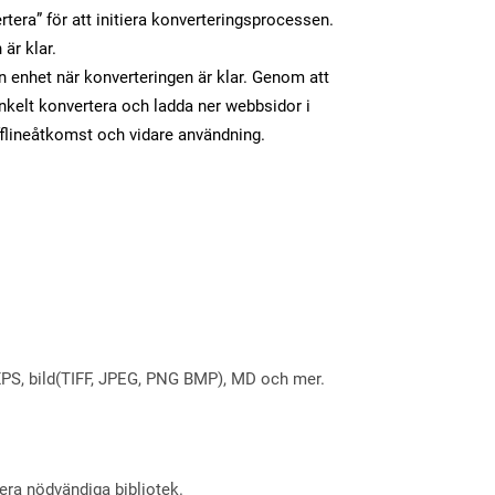
tera” för att initiera konverteringsprocessen.
 är klar.
in enhet när konverteringen är klar. Genom att
nkelt konvertera och ladda ner webbsidor i
flineåtkomst och vidare användning.
X, XPS, bild(TIFF, JPEG, PNG BMP), MD och mer.
lera nödvändiga bibliotek.