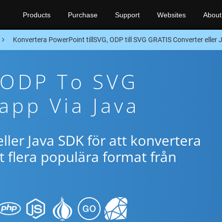
Products
Purchase
Support
Websites
About
Konvertera PowerPoint tillSVG, ODP till SVG GRATIS Converter eller
 ODP To SVG
app Via Java
ller Java SDK för att konvertera
flera populära format från