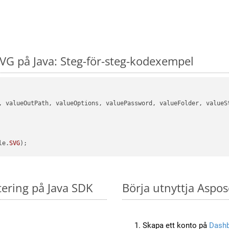
G på Java: Steg-för-steg-kodexempel
, valueOutPath, valueOptions, valuePassword, valueFolder, valueSt
le.
SVG
tering på Java SDK
Börja utnyttja Aspos
Skapa ett konto på
Dash