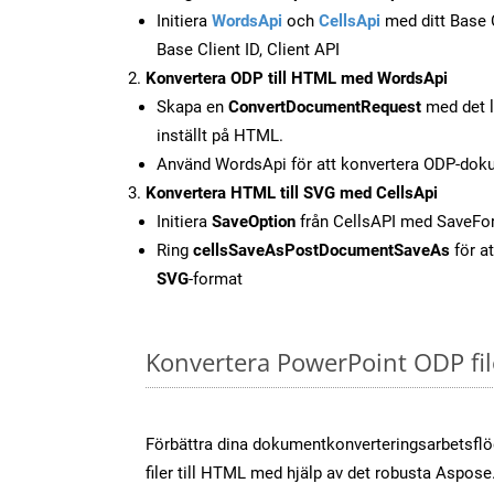
Initiera
WordsApi
och
CellsApi
med ditt Base C
Base Client ID, Client API
Konvertera ODP till HTML med WordsApi
Skapa en
ConvertDocumentRequest
med det l
inställt på HTML.
Använd WordsApi för att konvertera ODP-doku
Konvertera HTML till SVG med CellsApi
Initiera
SaveOption
från CellsAPI med SaveF
Ring
cellsSaveAsPostDocumentSaveAs
för at
SVG
-format
Konvertera PowerPoint ODP fil
Förbättra dina dokumentkonverteringsarbetsfl
filer till HTML med hjälp av det robusta Aspose.