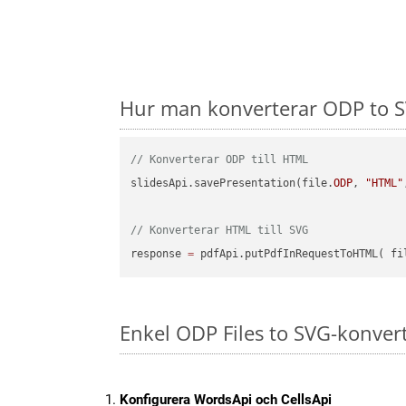
Hur man konverterar ODP to SV
// Konverterar ODP till HTML
slidesApi.savePresentation(file.
ODP
, 
"HTML"
// Konverterar HTML till SVG
response 
=
 pdfApi.putPdfInRequestToHTML( fi
Enkel ODP Files to SVG-konver
Konfigurera WordsApi och CellsApi