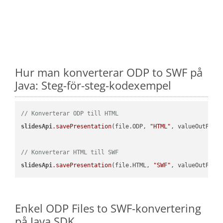
Hur man konverterar ODP to SWF på
Java: Steg-för-steg-kodexempel
// Konverterar ODP till HTML
slidesApi
.savePresentation
(file.ODP, 
"HTML"
, valueOutPath,
// Konverterar HTML till SWF
slidesApi
.savePresentation
(file.HTML, 
"SWF"
Enkel ODP Files to SWF-konvertering
på Java SDK