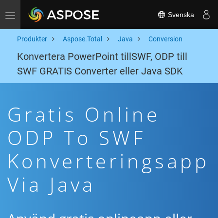
Svenska
Toggle navigation
Produkter
Aspose.Total
Java
Conversion
Konvertera PowerPoint tillSWF, ODP till
SWF GRATIS Converter eller Java SDK
Gratis Online
ODP To SWF
Konverteringsapp
Via Java