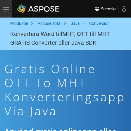
Svenska
Toggle navigation
Produkter
Aspose.Total
Java
Conversion
Konvertera Word tillMHT, OTT till MHT
GRATIS Converter eller Java SDK
Gratis Online
OTT To MHT
Konverteringsapp
Via Java