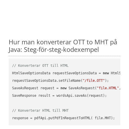
Hur man konverterar OTT to MHT på
Java: Steg-för-steg-kodexempel
// Konverterar OTT till HTML
HtmlSaveOptionsData requestSaveOptionsData = 
new
 HtmlSaveO
requestSaveOptionsData.setFileName(
"/file.OTT"
);

SaveAsRequest request = 
new
 SaveAsRequest(
"file.HTML"
,req
SaveResponse result = wordsApi.saveAs(request);

// Konverterar HTML till MHT