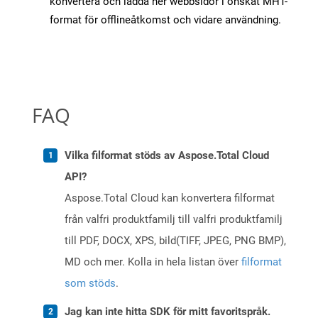
konvertera och ladda ner webbsidor i önskat MHT-
format för offlineåtkomst och vidare användning.
FAQ
Vilka filformat stöds av Aspose.Total Cloud
API?
Aspose.Total Cloud kan konvertera filformat
från valfri produktfamilj till valfri produktfamilj
till PDF, DOCX, XPS, bild(TIFF, JPEG, PNG BMP),
MD och mer. Kolla in hela listan över
filformat
som stöds
.
Jag kan inte hitta SDK för mitt favoritspråk.