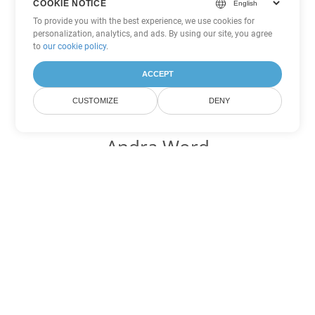
COOKIE NOTICE
To provide you with the best experience, we use cookies for
personalization, analytics, and ads. By using our site, you agree
to
our cookie policy
.
ACCEPT
CUSTOMIZE
DENY
Andra Word
konverteringsalternativ
Konvertera OTT till DOC
DOC:
Microsoft Word Binary Format
Konvertera OTT till DOT
DOT:
Microsoft Word Template Files