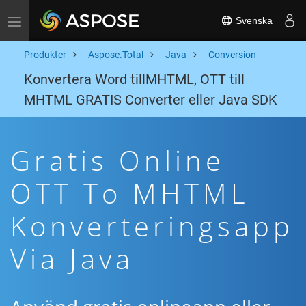
Svenska
Toggle navigation
Produkter
Aspose.Total
Java
Conversion
Konvertera Word tillMHTML, OTT till
MHTML GRATIS Converter eller Java SDK
Gratis Online
OTT To MHTML
Konverteringsapp
Via Java