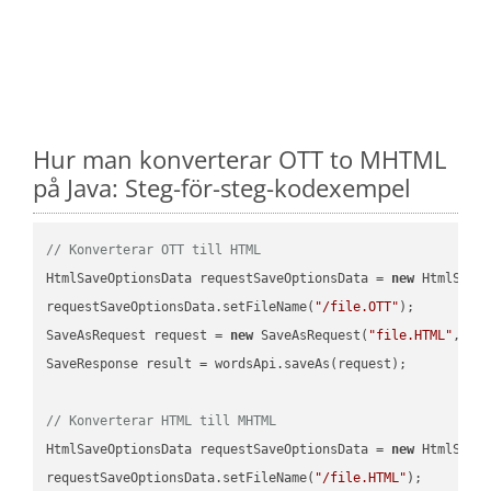
Hur man konverterar OTT to MHTML
på Java: Steg-för-steg-kodexempel
// Konverterar OTT till HTML
HtmlSaveOptionsData requestSaveOptionsData = 
new
 HtmlSaveO
requestSaveOptionsData.setFileName(
"/file.OTT"
);

SaveAsRequest request = 
new
 SaveAsRequest(
"file.HTML"
,req
SaveResponse result = wordsApi.saveAs(request);

// Konverterar HTML till MHTML
HtmlSaveOptionsData requestSaveOptionsData = 
new
 HtmlSaveO
requestSaveOptionsData.setFileName(
"/file.HTML"
);
