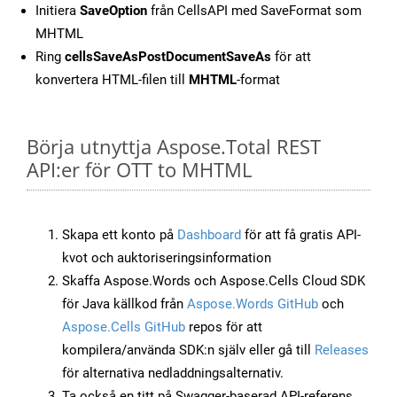
Initiera
SaveOption
från CellsAPI med SaveFormat som
MHTML
Ring
cellsSaveAsPostDocumentSaveAs
för att
konvertera HTML-filen till
MHTML
-format
Börja utnyttja Aspose.Total REST
API:er för OTT to MHTML
Skapa ett konto på
Dashboard
för att få gratis API-
kvot och auktoriseringsinformation
Skaffa Aspose.Words och Aspose.Cells Cloud SDK
för Java källkod från
Aspose.Words GitHub
och
Aspose.Cells GitHub
repos för att
kompilera/använda SDK:n själv eller gå till
Releases
för alternativa nedladdningsalternativ.
Ta också en titt på Swagger-baserad API-referens