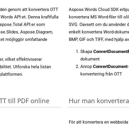
öden genom att konvertera OTT
Aspose.Words Cloud SDK erbjud
.Words API:et. Denna kraftfulla
konvertera MS Word-filer till ol
Aspose.Total API:er som
SVG. Oavsett om du använder di
se.Slides, Aspose.Diagram,
enkelt konvertera Word-dokument
et möjliggör omfattande
BMP, GIF och TIFF, med hjälp 
Skapa
ConvertDocument
dokument
, vilket effektiviserar
Anrop
ConvertDocument
litet. Utforska hela listan
konvertering från OTT
-plattformen.
TT till PDF online
Hur man konverterar
För att konvertera en webbsida 