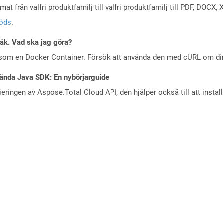
at från valfri produktfamilj till valfri produktfamilj till PDF, DOC
töds
.
råk. Vad ska jag göra?
 som en Docker Container. Försök att använda den med cURL om din 
ända Java SDK: En nybörjarguide
eringen av Aspose.Total Cloud API, den hjälper också till att instal