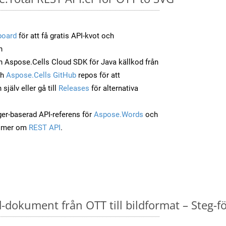
board
för att få gratis API-kvot och
n
 Aspose.Cells Cloud SDK för Java källkod från
ch
Aspose.Cells GitHub
repos för att
jälv eller gå till
Releases
för alternativa
ger-baserad API-referens för
Aspose.Words
och
a mer om
REST API
.
dokument från OTT till bildformat – Steg-fö