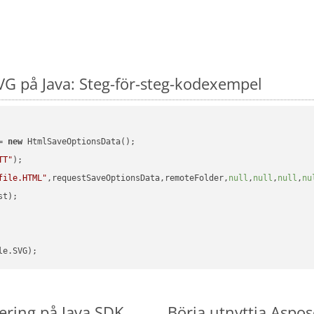
G på Java: Steg-för-steg-kodexempel
= 
new
 HtmlSaveOptionsData();

TT"
);

file.HTML"
,requestSaveOptionsData,remoteFolder,
null
,
null
,
null
,
nu
t);

ering på Java SDK
Börja utnyttja Aspos