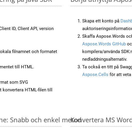
Skapa ett konto på
Dash
lient ID, Client API, version
auktoriseringsinformatio
Skaffa Aspose.Words och
Aspose.Words GitHub
o
okala filnamnet och formatet
kompilera/använda SDK:n s
nedladdningsalternativ.
mentet till HTML.
Ta också en titt på Swag
Aspose.Cells
för att vet
ormat som SVG
t konvertera HTML-filen till
ine: Snabb och enkel metod
Konvertera MS Word-