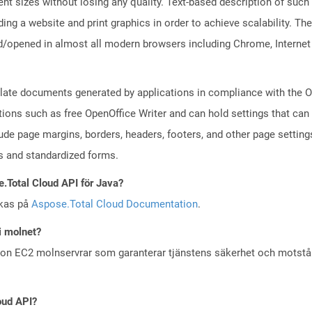
ent sizes without losing any quality. Text-based description of such
ding a website and print graphics in order to achieve scalability. T
/opened in almost all modern browsers including Chrome, Internet Ex
plate documents generated by applications in compliance with the
tions such as free OpenOffice Writer and can hold settings that c
lude page margins, borders, headers, footers, and other page setting
 and standardized forms.
e.Total Cloud API för Java?
skas på
Aspose.Total Cloud Documentation
.
i molnet?
zon EC2 molnservrar som garanterar tjänstens säkerhet och motst
oud API?