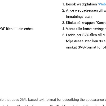
Besök webbplatsen
“Webb
Ange webbadressen till w
inmatningsrutan.
Klicka på knappen “Konver
F-filen till din enhet.
Vänta tills konverteringen
Ladda ner SVG-filen till d
följa dessa steg kan du e
önskat SVG-format för of
file that uses XML based text format for describing the appearance 