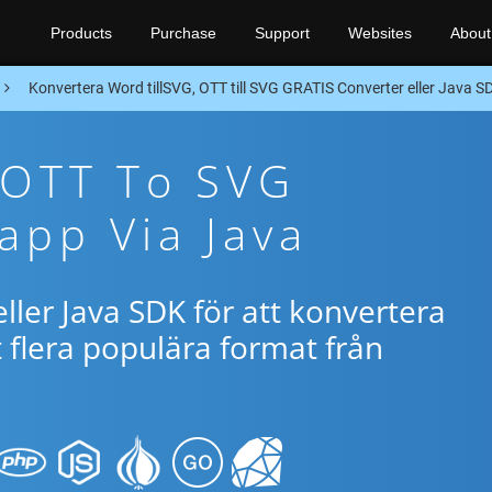
Products
Purchase
Support
Websites
About
Konvertera Word tillSVG, OTT till SVG GRATIS Converter eller Java S
 OTT To SVG
app Via Java
ller Java SDK för att konvertera
flera populära format från