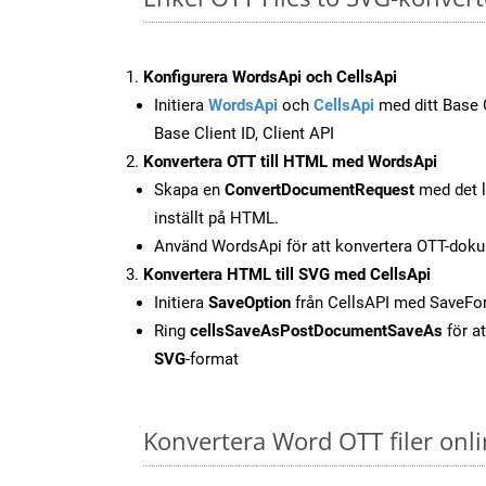
Konfigurera WordsApi och CellsApi
Initiera
WordsApi
och
CellsApi
med ditt Base C
Base Client ID, Client API
Konvertera OTT till HTML med WordsApi
Skapa en
ConvertDocumentRequest
med det l
inställt på HTML.
Använd WordsApi för att konvertera OTT-doku
Konvertera HTML till SVG med CellsApi
Initiera
SaveOption
från CellsAPI med SaveF
Ring
cellsSaveAsPostDocumentSaveAs
för at
SVG
-format
Konvertera Word OTT filer onl