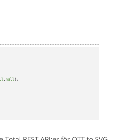
ll
,
null
);

e.Total REST API:er för OTT to SVG