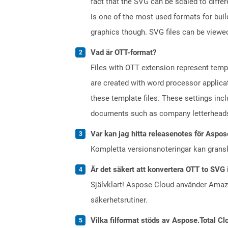
fact that the SVG can be scaled to differ
is one of the most used formats for buil
graphics though. SVG files can be viewed
Vad är OTT-format?
Files with OTT extension represent tem
are created with word processor applica
these template files. These settings inc
documents such as company letterheads
Var kan jag hitta releasenotes för Aspos
Kompletta versionsnoteringar kan gran
Är det säkert att konvertera OTT to SVG 
Självklart! Aspose Cloud använder Ama
säkerhetsrutiner.
Vilka filformat stöds av Aspose.Total Cl