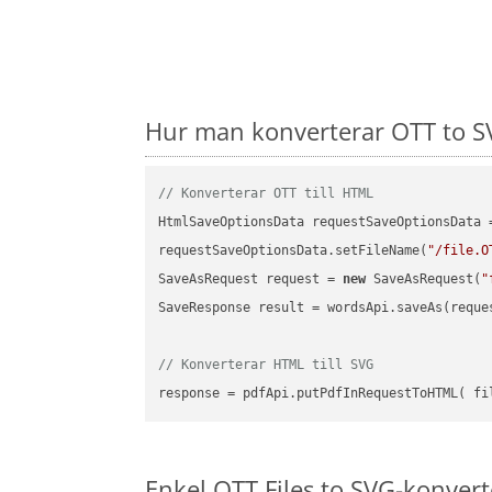
Hur man konverterar OTT to SV
// Konverterar OTT till HTML
HtmlSaveOptionsData requestSaveOptionsData 
requestSaveOptionsData.setFileName(
"/file.O
SaveAsRequest request = 
new
 SaveAsRequest(
"
SaveResponse result = wordsApi.saveAs(reques
// Konverterar HTML till SVG
Enkel OTT Files to SVG-konvert