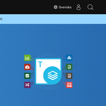
Svenska
DK