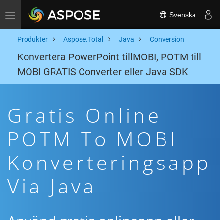
Svenska
Toggle navigation
Produkter
Aspose.Total
Java
Conversion
Konvertera PowerPoint tillMOBI, POTM till
MOBI GRATIS Converter eller Java SDK
Gratis Online
POTM To MOBI
Konverteringsapp
Via Java