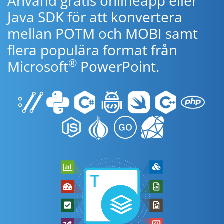
Använd gratis onlineapp eller
Java SDK för att konvertera
mellan POTM och MOBI samt
flera populära format från
®
Microsoft
PowerPoint.