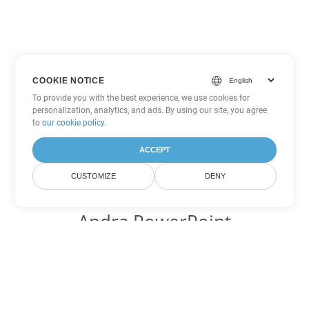
COOKIE NOTICE
To provide you with the best experience, we use cookies for
personalization, analytics, and ads. By using our site, you agree
to
our cookie policy
.
ACCEPT
CUSTOMIZE
DENY
Andra PowerPoint
konverteringsalternativ
Konvertera POTM till DOC
DOC:
Microsoft Word Binary Format