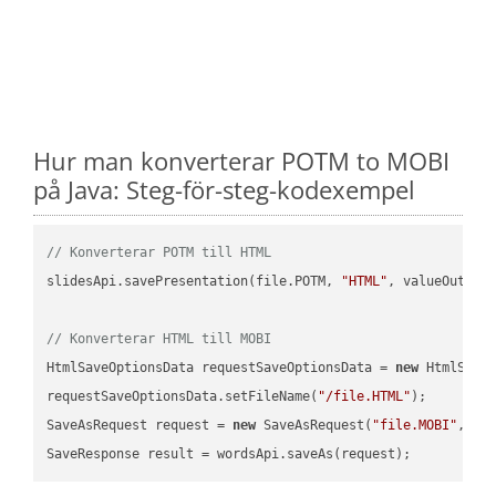
Hur man konverterar POTM to MOBI
på Java: Steg-för-steg-kodexempel
// Konverterar POTM till HTML
slidesApi.savePresentation(file.POTM, 
"HTML"
, valueOutPath
// Konverterar HTML till MOBI
HtmlSaveOptionsData requestSaveOptionsData = 
new
 HtmlSaveO
requestSaveOptionsData.setFileName(
"/file.HTML"
);

SaveAsRequest request = 
new
 SaveAsRequest(
"file.MOBI"
,req