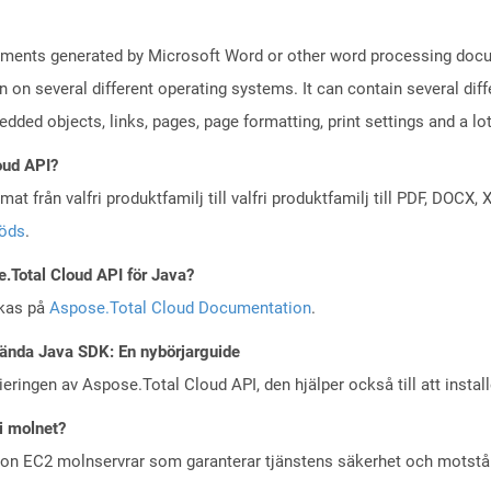
uments generated by Microsoft Word or other word processing docum
on on several different operating systems. It can contain several di
edded objects, links, pages, page formatting, print settings and a lo
oud API?
at från valfri produktfamilj till valfri produktfamilj till PDF, DOC
töds
.
e.Total Cloud API för Java?
skas på
Aspose.Total Cloud Documentation
.
ända Java SDK: En nybörjarguide
eringen av Aspose.Total Cloud API, den hjälper också till att instal
i molnet?
zon EC2 molnservrar som garanterar tjänstens säkerhet och motst