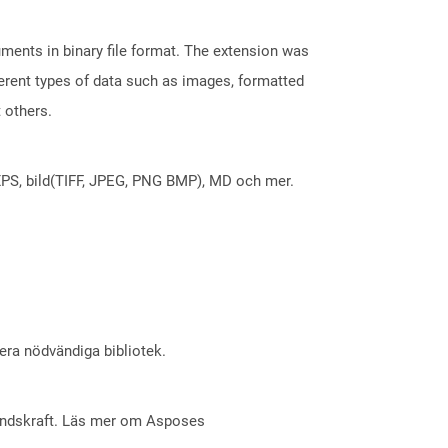
ents in binary file format. The extension was
fferent types of data such as images, formatted
t others.
X, XPS, bild(TIFF, JPEG, PNG BMP), MD och mer.
lera nödvändiga bibliotek.
åndskraft. Läs mer om Asposes