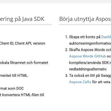
ering på Java SDK
Börja utnyttja Aspos
Skapa ett konto på
Dash
lient ID, Client API, version
auktoriseringsinformatio
Skaffa Aspose.Words och
Aspose.Words GitHub
o
okala filnamnet och formatet
kompilera/använda SDK:n s
nedladdningsalternativ.
mentet till HTML.
Ta också en titt på Swag
Aspose.Cells
för att vet
ormat som DOC
t konvertera HTML-filen till