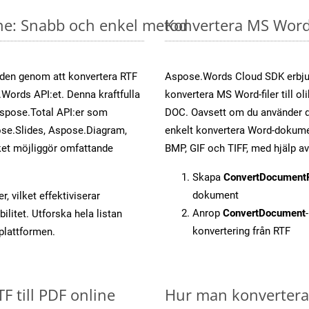
ine: Snabb och enkel metod
Konvertera MS Word-
öden genom att konvertera RTF
Aspose.Words Cloud SDK erbjud
.Words API:et. Denna kraftfulla
konvertera MS Word-filer till ol
Aspose.Total API:er som
DOC. Oavsett om du använder d
se.Slides, Aspose.Diagram,
enkelt konvertera Word-dokument
et möjliggör omfattande
BMP, GIF och TIFF, med hjälp 
Skapa
ConvertDocument
dokument
, vilket effektiviserar
Anrop
ConvertDocument
litet. Utforska hela listan
konvertering från RTF
-plattformen.
F till PDF online
Hur man konverterar