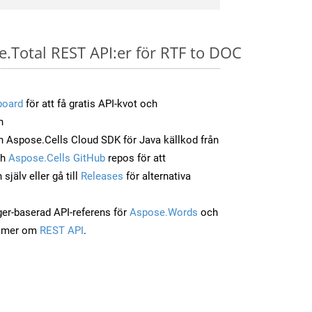
e.Total REST API:er för RTF to DOC
board
för att få gratis API-kvot och
n
 Aspose.Cells Cloud SDK för Java källkod från
ch
Aspose.Cells GitHub
repos för att
jälv eller gå till
Releases
för alternativa
ger-baserad API-referens för
Aspose.Words
och
a mer om
REST API
.