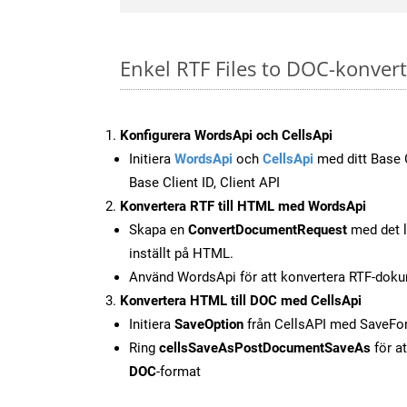
Enkel RTF Files to DOC-konvert
Konfigurera WordsApi och CellsApi
Initiera
WordsApi
och
CellsApi
med ditt Base C
Base Client ID, Client API
Konvertera RTF till HTML med WordsApi
Skapa en
ConvertDocumentRequest
med det l
inställt på HTML.
Använd WordsApi för att konvertera RTF-doku
Konvertera HTML till DOC med CellsApi
Initiera
SaveOption
från CellsAPI med SaveF
Ring
cellsSaveAsPostDocumentSaveAs
för at
DOC
-format