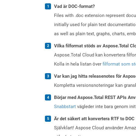
Vad är DOC-format?
Files with .doc extension represent doc
initially used for plain text documentati
as well as plain text, graphs, charts, emb
Vilka filformat stöds av Aspose.Total Cl
Aspose.Total Cloud kan konvertera filform
Kolla in hela listan över
filformat som s
Var kan jag hitta releasenotes för Aspos
Kompletta versionsnoteringar kan gran
Börjar med Aspose.Total REST APIs Anv
Snabbstart
vägleder inte bara genom initi
Är det säkert att konvertera RTF to DOC 
Självklart! Aspose Cloud använder Ama