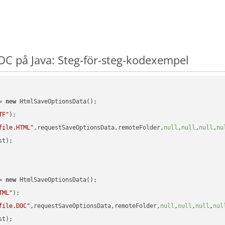
C på Java: Steg-för-steg-kodexempel
= 
new
 HtmlSaveOptionsData();

TF"
);

file.HTML"
,requestSaveOptionsData,remoteFolder,
null
,
null
,
null
,
nu
t);

= 
new
 HtmlSaveOptionsData();

TML"
);

file.DOC"
,requestSaveOptionsData,remoteFolder,
null
,
null
,
null
,
nul