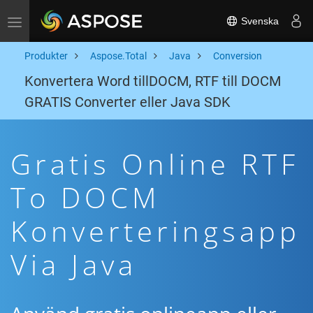
Svenska
Toggle navigation
Produkter
Aspose.Total
Java
Conversion
Konvertera Word tillDOCM, RTF till DOCM
GRATIS Converter eller Java SDK
Gratis Online RTF
To DOCM
Konverteringsapp
Via Java