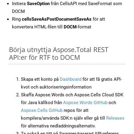
Initiera
SaveOption
från CellsAPI med SaveFormat som
DOCM
Ring
cellsSaveAsPostDocumentSaveAs
för att
konvertera HTML-filen till
DOCM
-format
Börja utnyttja Aspose.Total REST
API:er för RTF to DOCM
Skapa ett konto på
Dashboard
för att få gratis API-
kvot och auktoriseringsinformation
Skaffa Aspose.Words och Aspose.Cells Cloud SDK
för Java källkod från
Aspose.Words GitHub
och
Aspose.Cells GitHub
repos för att
kompilera/använda SDK:n själv eller gå till
Releases
för alternativa nedladdningsalternativ.
Ta också en titt på Swagger-baserad API-referens