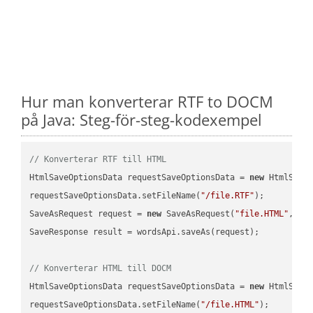
Hur man konverterar RTF to DOCM
på Java: Steg-för-steg-kodexempel
// Konverterar RTF till HTML
HtmlSaveOptionsData requestSaveOptionsData = 
new
 HtmlSaveO
requestSaveOptionsData.setFileName(
"/file.RTF"
);

SaveAsRequest request = 
new
 SaveAsRequest(
"file.HTML"
,req
SaveResponse result = wordsApi.saveAs(request);

// Konverterar HTML till DOCM
HtmlSaveOptionsData requestSaveOptionsData = 
new
 HtmlSaveO
requestSaveOptionsData.setFileName(
"/file.HTML"
);
