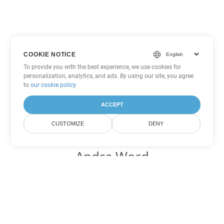
COOKIE NOTICE
To provide you with the best experience, we use cookies for
personalization, analytics, and ads. By using our site, you agree
to
our cookie policy
.
ACCEPT
CUSTOMIZE
DENY
Andra Word
konverteringsalternativ
Konvertera RTF till DOC
DOC:
Microsoft Word Binary Format