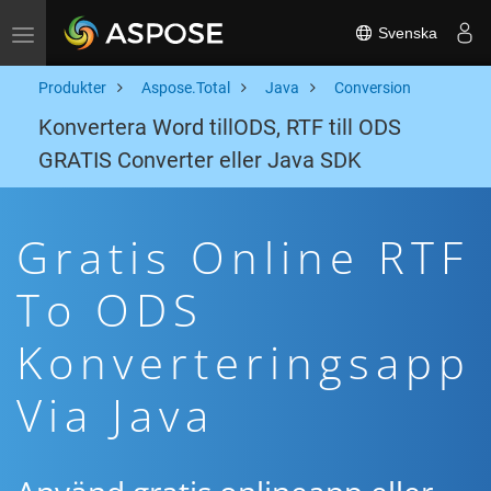
Svenska
Toggle navigation
Produkter
Aspose.Total
Java
Conversion
Konvertera Word tillODS, RTF till ODS
GRATIS Converter eller Java SDK
Gratis Online RTF
To ODS
Konverteringsapp
Via Java