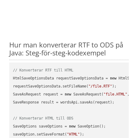
Hur man konverterar RTF to ODS på
Java: Steg-för-steg-kodexempel
// Konverterar RTF till HTML
HtmlSaveOptionsData requestSaveOptionsData = 
new
 HtmlSaveO
requestSaveOptionsData.setFileName(
"/file.RTF"
);

SaveAsRequest request = 
new
 SaveAsRequest(
"file.HTML"
,req
SaveResponse result = wordsApi.saveAs(request);

// Konverterar HTML till ODS
SaveOptions saveOptions = 
new
 SaveOption();

saveOption.setSaveFormat(
"HTML"
);
