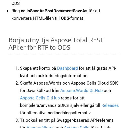
ODS
Ring
cellsSaveAsPostDocumentSaveAs
för att
konvertera HTML-filen till
ODS
-format
Börja utnyttja Aspose.Total REST
API:er för RTF to ODS
Skapa ett konto på
Dashboard
för att få gratis API-
kvot och auktoriseringsinformation
Skaffa Aspose.Words och Aspose.Cells Cloud SDK
för Java källkod från
Aspose.Words GitHub
och
Aspose.Cells GitHub
repos för att
kompilera/använda SDK:n själv eller gå till
Releases
för alternativa nedladdningsalternativ.
Ta också en titt på Swagger-baserad API-referens
för
Aspose.Words
och
Aspose.Cells
för att veta