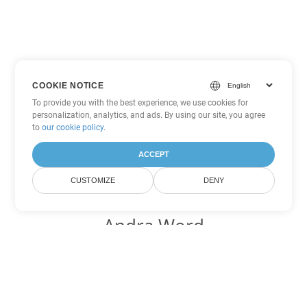
COOKIE NOTICE
To provide you with the best experience, we use cookies for
personalization, analytics, and ads. By using our site, you agree
to
our cookie policy
.
ACCEPT
CUSTOMIZE
DENY
Andra Word
konverteringsalternativ
Konvertera RTF till DOC
DOC:
Microsoft Word Binary Format