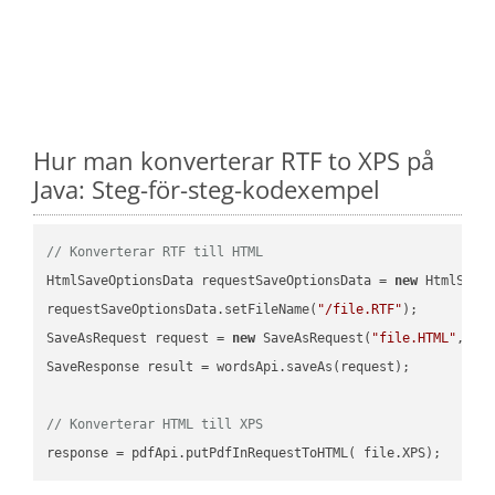
Hur man konverterar RTF to XPS på
Java: Steg-för-steg-kodexempel
// Konverterar RTF till HTML
HtmlSaveOptionsData requestSaveOptionsData = 
new
 HtmlSaveO
requestSaveOptionsData.setFileName(
"/file.RTF"
);

SaveAsRequest request = 
new
 SaveAsRequest(
"file.HTML"
,req
SaveResponse result = wordsApi.saveAs(request);

// Konverterar HTML till XPS