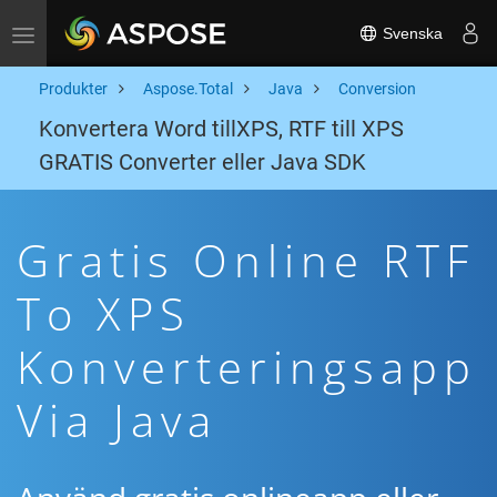
Svenska
Toggle navigation
Produkter
Aspose.Total
Java
Conversion
Konvertera Word tillXPS, RTF till XPS
GRATIS Converter eller Java SDK
Gratis Online RTF
To XPS
Konverteringsapp
Via Java