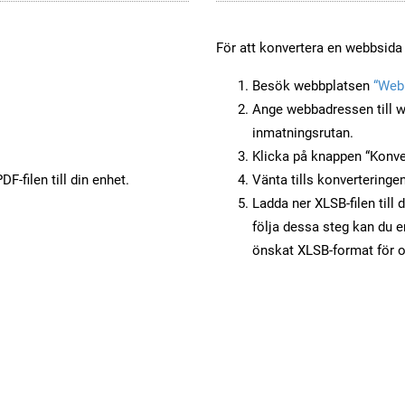
För att konvertera en webbsida 
Besök webbplatsen
“Webb
Ange webbadressen till w
inmatningsrutan.
Klicka på knappen “Konver
F-filen till din enhet.
Vänta tills konverteringen
Ladda ner XLSB-filen till 
följa dessa steg kan du e
önskat XLSB-format för o