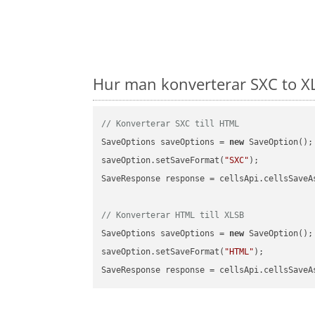
Hur man konverterar SXC to XL
// Konverterar SXC till HTML
SaveOptions saveOptions = 
new
 SaveOption();

saveOption.setSaveFormat(
"SXC"
);

SaveResponse response = cellsApi.cellsSaveA
// Konverterar HTML till XLSB
SaveOptions saveOptions = 
new
 SaveOption();

saveOption.setSaveFormat(
"HTML"
);

SaveResponse response = cellsApi.cellsSaveA