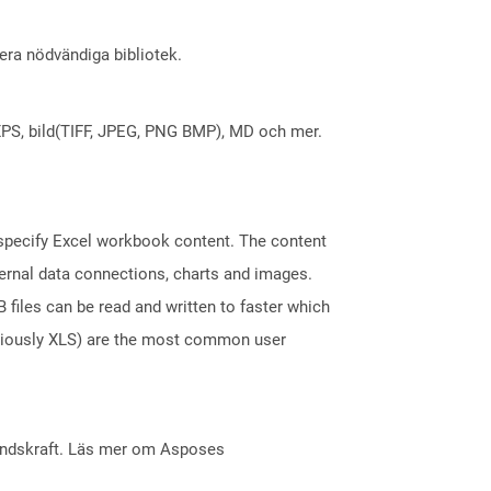
lera nödvändiga bibliotek.
X, XPS, bild(TIFF, JPEG, PNG BMP), MD och mer.
t specify Excel workbook content. The content
ternal data connections, charts and images.
files can be read and written to faster which
eviously XLS) are the most common user
åndskraft. Läs mer om Asposes