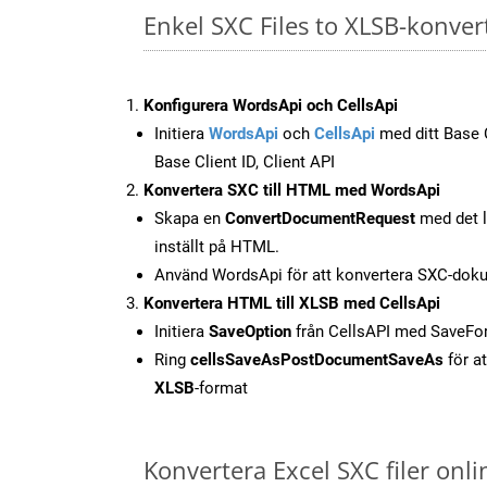
Enkel SXC Files to XLSB-konver
Konfigurera WordsApi och CellsApi
Initiera
WordsApi
och
CellsApi
med ditt Base C
Base Client ID, Client API
Konvertera SXC till HTML med WordsApi
Skapa en
ConvertDocumentRequest
med det l
inställt på HTML.
Använd WordsApi för att konvertera SXC-doku
Konvertera HTML till XLSB med CellsApi
Initiera
SaveOption
från CellsAPI med SaveF
Ring
cellsSaveAsPostDocumentSaveAs
för at
XLSB
-format
Konvertera Excel SXC filer onl