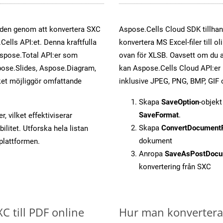
öden genom att konvertera SXC
Aspose.Cells Cloud SDK tillhan
Cells API:et. Denna kraftfulla
konvertera MS Excel-filer till 
Aspose.Total API:er som
ovan för XLSB. Oavsett om du a
ose.Slides, Aspose.Diagram,
kan Aspose.Cells Cloud API:er ko
et möjliggör omfattande
inklusive JPEG, PNG, BMP, GIF 
Skapa
SaveOption
-objek
SaveFormat
.
, vilket effektiviserar
Skapa
ConvertDocument
litet. Utforska hela listan
dokument
-plattformen.
Anropa
SaveAsPostDocu
konvertering från SXC
XC till PDF online
Hur man konverterar