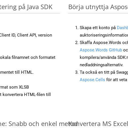
tering på Java SDK
Börja utnyttja Aspos
Skapa ett konto på
Dash
lient ID, Client API, version
auktoriseringsinformatio
Skaffa Aspose.Words och
Aspose.Words GitHub
o
okala filnamnet och formatet
kompilera/använda SDK:n s
nedladdningsalternativ.
mentet till HTML.
Ta också en titt på Swag
Aspose.Cells
för att vet
ormat som XLSB
t konvertera HTML-filen till
ine: Snabb och enkel metod
Konvertera MS Excel-