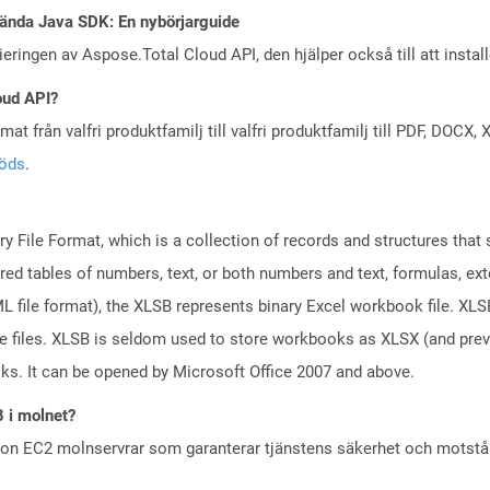
ända Java SDK: En nybörjarguide
eringen av Aspose.Total Cloud API, den hjälper också till att instal
oud API?
at från valfri produktfamilj till valfri produktfamilj till PDF, DOC
töds
.
ary File Format, which is a collection of records and structures tha
red tables of numbers, text, or both numbers and text, formulas, ex
file format), the XLSB represents binary Excel workbook file. XLSB 
ge files. XLSB is seldom used to store workbooks as XLSX (and pr
oks. It can be opened by Microsoft Office 2007 and above.
B i molnet?
zon EC2 molnservrar som garanterar tjänstens säkerhet och motst