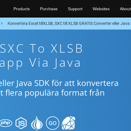
Products
Purchase
Support
Websites
About
Konvertera Excel tillXLSB, SXC till XLSB GRATIS Converter eller Java
 SXC To XLSB
app Via Java
ller Java SDK för att konvertera
 flera populära format från