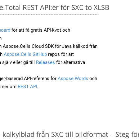
e.Total REST API:er för SXC to XLSB
board
för att få gratis API-kvot och
n
 Aspose.Cells Cloud SDK för Java källkod från
ch
Aspose.Cells GitHub
repos för att
jälv eller gå till
Releases
för alternativa
ger-baserad API-referens för
Aspose.Words
och
a mer om
REST API
.
kalkylblad från SXC till bildformat – Steg-fö