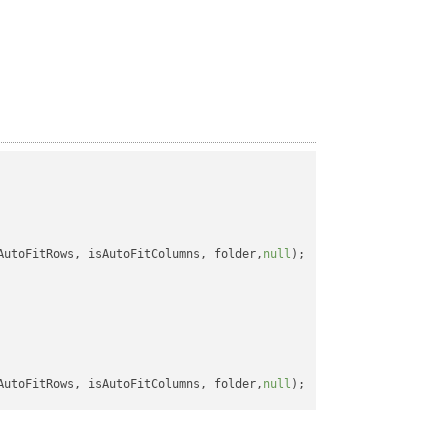
AutoFitRows, isAutoFitColumns, folder,
null
);

AutoFitRows, isAutoFitColumns, folder,
null