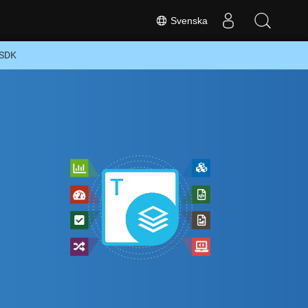
Svenska
 SDK