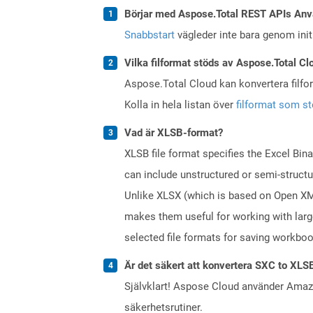
Börjar med Aspose.Total REST APIs Anv
Snabbstart
vägleder inte bara genom initi
Vilka filformat stöds av Aspose.Total Cl
Aspose.Total Cloud kan konvertera filform
Kolla in hela listan över
filformat som s
Vad är XLSB-format?
XLSB file format specifies the Excel Bin
can include unstructured or semi-structu
Unlike XLSX (which is based on Open XML 
makes them useful for working with lar
selected file formats for saving workbo
Är det säkert att konvertera SXC to XLS
Självklart! Aspose Cloud använder Ama
säkerhetsrutiner.