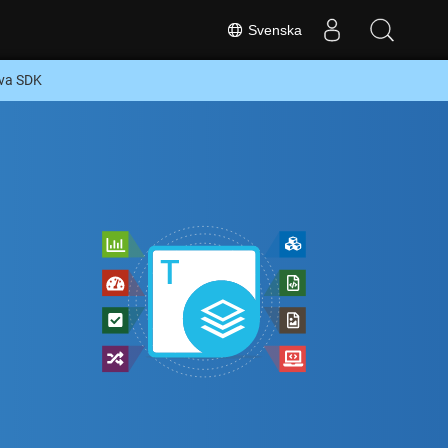
Svenska
ava SDK