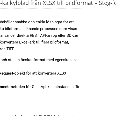
kalkylblad från XLSX till bildformat – Steg-f
dahåller snabba och enkla lösningar för att
olika bildformat, liknande processen som visas
använder direkta REST API-anrop eller SDK:er
nvertera Excel-ark till flera bildformat,
och TIFF.
t och ställ in önskat format med egenskapen
Request
-objekt för att konvertera XLSX
ment
-metoden för CellsApi-klassinstansen för