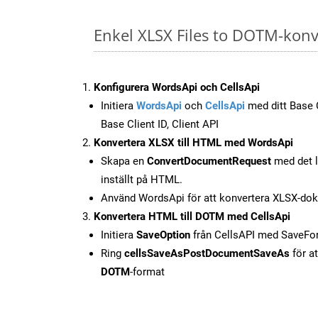
Enkel XLSX Files to DOTM-konv
Konfigurera WordsApi och CellsApi
Initiera
WordsApi
och
CellsApi
med ditt Base C
Base Client ID, Client API
Konvertera XLSX till HTML med WordsApi
Skapa en
ConvertDocumentRequest
med det l
inställt på HTML.
Använd WordsApi för att konvertera XLSX-dok
Konvertera HTML till DOTM med CellsApi
Initiera
SaveOption
från CellsAPI med SaveF
Ring
cellsSaveAsPostDocumentSaveAs
för at
DOTM
-format