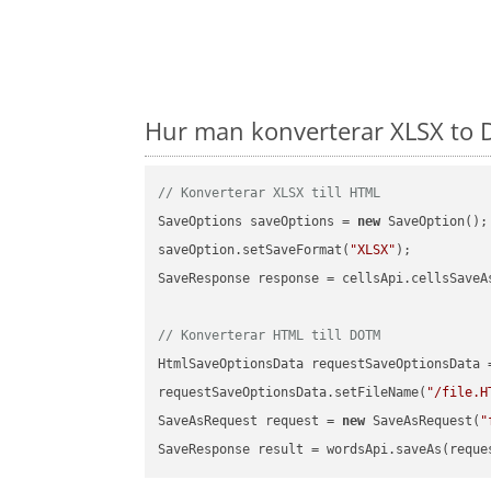
Hur man konverterar XLSX to 
// Konverterar XLSX till HTML
SaveOptions saveOptions = 
new
 SaveOption();

saveOption.setSaveFormat(
"XLSX"
);

SaveResponse response = cellsApi.cellsSaveA
// Konverterar HTML till DOTM
HtmlSaveOptionsData requestSaveOptionsData 
requestSaveOptionsData.setFileName(
"/file.H
SaveAsRequest request = 
new
 SaveAsRequest(
"