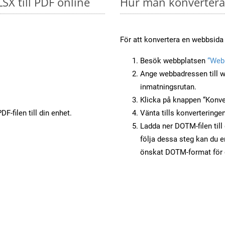
LSX till PDF online
Hur man konvertera
För att konvertera en webbsida 
Besök webbplatsen
“Webb
Ange webbadressen till w
inmatningsrutan.
Klicka på knappen “Konver
F-filen till din enhet.
Vänta tills konverteringen
Ladda ner DOTM-filen till
följa dessa steg kan du e
önskat DOTM-format för o