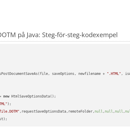
DOTM på Java: Steg-för-steg-kodexempel
sPostDocumentSaveAs(file, saveOptions, newfilename + 
".HTML"
, is
= 
new
 HtmlSaveOptionsData();

TML"
);

file.DOTM"
,requestSaveOptionsData,remoteFolder,
null
,
null
,
null
,
nu