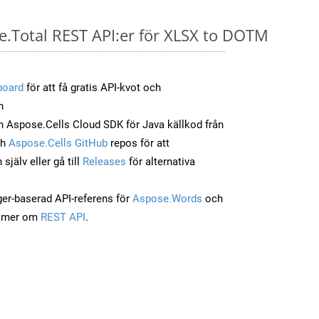
se.Total REST API:er för XLSX to DOTM
board
för att få gratis API-kvot och
n
 Aspose.Cells Cloud SDK för Java källkod från
ch
Aspose.Cells GitHub
repos för att
jälv eller gå till
Releases
för alternativa
ger-baserad API-referens för
Aspose.Words
och
a mer om
REST API
.