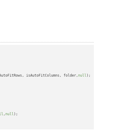
AutoFitRows, isAutoFitColumns, folder,
null
);

ll
,
null
);
