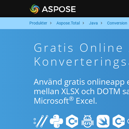
Produkter
Aspose.Total
Java
Conversion
Gratis Onlin
Konverterings
Använd gratis onlineapp e
mellan XLSX och DOTM sa
®
Microsoft
Excel.