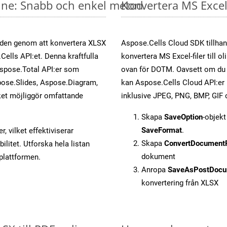
line: Snabb och enkel metod
Konvertera MS Excel-
öden genom att konvertera XLSX
Aspose.Cells Cloud SDK tillhan
Cells API:et. Denna kraftfulla
konvertera MS Excel-filer till 
Aspose.Total API:er som
ovan för DOTM. Oavsett om du 
ose.Slides, Aspose.Diagram,
kan Aspose.Cells Cloud API:er ko
et möjliggör omfattande
inklusive JPEG, PNG, BMP, GIF 
Skapa
SaveOption
-objek
SaveFormat
.
, vilket effektiviserar
Skapa
ConvertDocument
litet. Utforska hela listan
dokument
-plattformen.
Anropa
SaveAsPostDocu
konvertering från XLSX