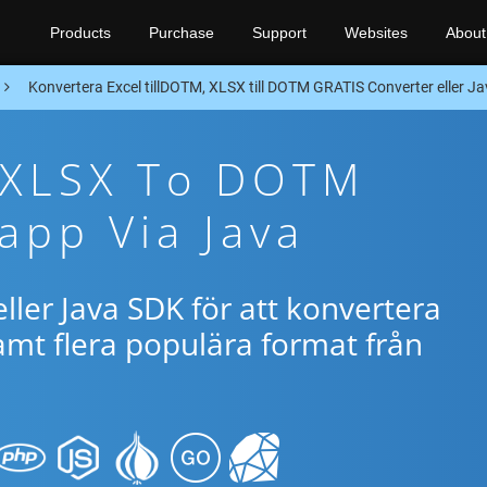
Products
Purchase
Support
Websites
About
Konvertera Excel tillDOTM, XLSX till DOTM GRATIS Converter eller J
e XLSX To DOTM
app Via Java
ller Java SDK för att konvertera
mt flera populära format från