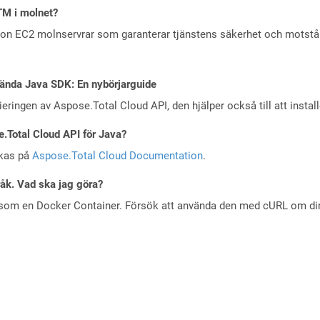
TM i molnet?
zon EC2 molnservrar som garanterar tjänstens säkerhet och motst
ända Java SDK: En nybörjarguide
eringen av Aspose.Total Cloud API, den hjälper också till att instal
e.Total Cloud API för Java?
skas på
Aspose.Total Cloud Documentation
.
råk. Vad ska jag göra?
 som en Docker Container. Försök att använda den med cURL om din 