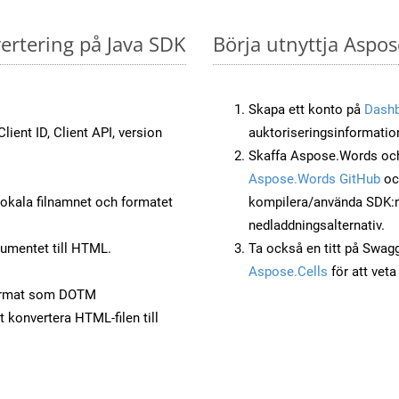
ertering på Java SDK
Börja utnyttja Aspo
Skapa ett konto på
Dash
lient ID, Client API, version
auktoriseringsinformatio
Skaffa Aspose.Words och
Aspose.Words GitHub
o
okala filnamnet och formatet
kompilera/använda SDK:n s
nedladdningsalternativ.
umentet till HTML.
Ta också en titt på Swag
Aspose.Cells
för att vet
ormat som DOTM
t konvertera HTML-filen till