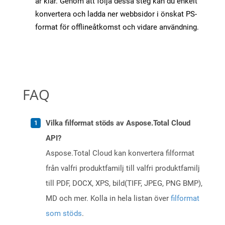
är klar. Genom att följa dessa steg kan du enkelt
konvertera och ladda ner webbsidor i önskat PS-
format för offlineåtkomst och vidare användning.
FAQ
Vilka filformat stöds av Aspose.Total Cloud
API?
Aspose.Total Cloud kan konvertera filformat
från valfri produktfamilj till valfri produktfamilj
till PDF, DOCX, XPS, bild(TIFF, JPEG, PNG BMP),
MD och mer. Kolla in hela listan över
filformat
som stöds
.