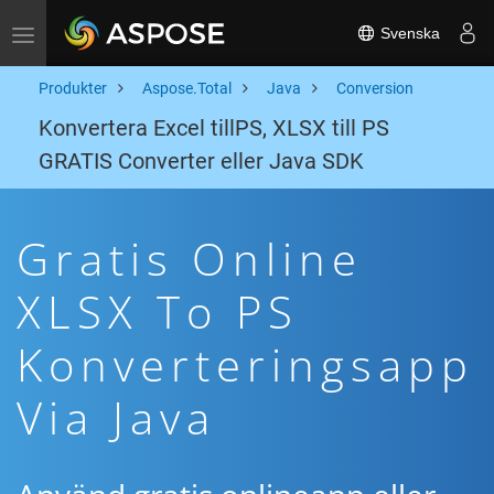
Svenska
Toggle navigation
Produkter
Aspose.Total
Java
Conversion
Konvertera Excel tillPS, XLSX till PS
GRATIS Converter eller Java SDK
Gratis Online
XLSX To PS
Konverteringsapp
Via Java