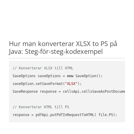
Hur man konverterar XLSX to PS på
Java: Steg-för-steg-kodexempel
// Konverterar XLSX till HTML
SaveOptions saveOptions = 
new
 SaveOption();

saveOption.setSaveFormat(
"XLSX"
);

SaveResponse response = cellsApi.cellsSaveAsPostDocumentS
// Konverterar HTML till PS