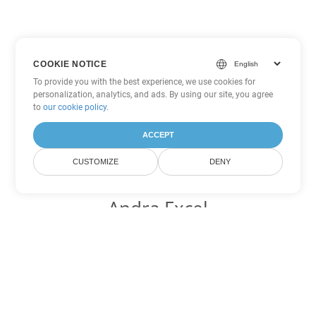
COOKIE NOTICE
To provide you with the best experience, we use cookies for
personalization, analytics, and ads. By using our site, you agree
to
our cookie policy
.
ACCEPT
CUSTOMIZE
DENY
Andra Excel
konverteringsalternativ
Konvertera XLSX till DOC
DOC:
Microsoft Word Binary Format