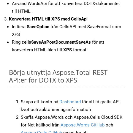
Använd WordsApi för att konvertera DOTX-dokumentet
till HTML.
Konvertera HTML till XPS med CellsApi
Initiera
SaveOption
från CellsAPI med SaveFormat som
XPS
Ring
cellsSaveAsPostDocumentSaveAs
för att
konvertera HTML-filen till
XPS
-format
Börja utnyttja Aspose.Total REST
API:er för DOTX to XPS
Skapa ett konto på
Dashboard
för att få gratis API-
kvot och auktoriseringsinformation
Skaffa Aspose.Words och Aspose.Cells Cloud SDK
för Net källkod från
Aspose.Words GitHub
och
Aspose.Cells GitHub
repos för att