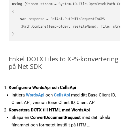
using
 (Stream stream = System.IO.File.OpenRead(Path.Combin
{

var
 response = PdfApi.PutPdfInRequestToXPS

    (Path.Combine(TempFolder, resFileName), file: stream);
Enkel DOTX Files to XPS-konvertering
på Net SDK
Konfigurera WordsApi och CellsApi
Initiera
WordsApi
och
CellsApi
med ditt Base Client ID,
Client API, version Base Client ID, Client API
Konvertera DOTX till HTML med WordsApi
Skapa en
ConvertDocumentRequest
med det lokala
filnamnet och formatet inställt på HTML.