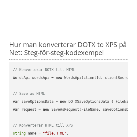
Hur man konverterar DOTX to XPS på
Net: Steg-för-steg-kodexempel
// Konverterar DOTX till HTML
WordsApi wordsApi = 
new
 WordsApi(clientId, clientSecret);

// Save as HTML
var
 saveOptionsData = 
new
 DOTXSaveOptionsData { FileName 
var
 request = 
new
 SaveAsRequest(FileName, saveOptionsData)
// Konverterar HTML till XPS
string
 name = 
"file.HTML"