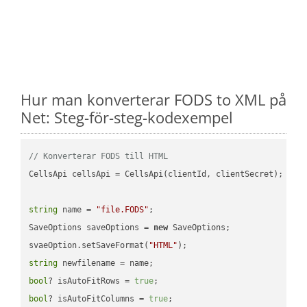
Hur man konverterar FODS to XML på
Net: Steg-för-steg-kodexempel
// Konverterar FODS till HTML
CellsApi cellsApi = CellsApi(clientId, clientSecret);

string
 name = 
"file.FODS"
;

SaveOptions saveOptions = 
new
 SaveOptions;

svaeOption.setSaveFormat(
"HTML"
string
bool
? isAutoFitRows = 
true
bool
? isAutoFitColumns = 
true