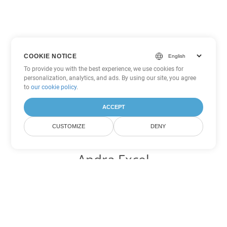
COOKIE NOTICE
To provide you with the best experience, we use cookies for
personalization, analytics, and ads. By using our site, you agree
to
our cookie policy
.
ACCEPT
CUSTOMIZE
DENY
Andra Excel
konverteringsalternativ
Konvertera FODS till DOC
DOC:
Microsoft Word Binary Format