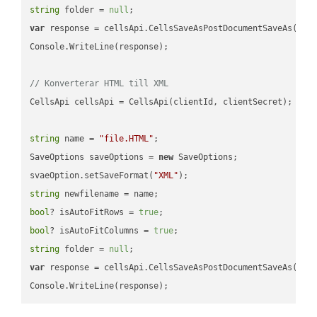
string
 folder = 
null
var
 response = cellsApi.CellsSaveAsPostDocumentSaveAs(name
Console.WriteLine(response);

// Konverterar HTML till XML
CellsApi cellsApi = CellsApi(clientId, clientSecret);

string
 name = 
"file.HTML"
;

SaveOptions saveOptions = 
new
 SaveOptions;

svaeOption.setSaveFormat(
"XML"
string
bool
? isAutoFitRows = 
true
bool
? isAutoFitColumns = 
true
string
 folder = 
null
var
 response = cellsApi.CellsSaveAsPostDocumentSaveAs(name