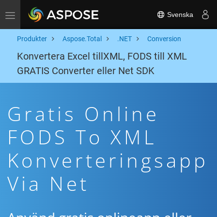
Svenska
Toggle navigation
Produkter
Aspose.Total
.NET
Conversion
Konvertera Excel tillXML, FODS till XML
GRATIS Converter eller Net SDK
Gratis Online
FODS To XML
Konverteringsapp
Via Net