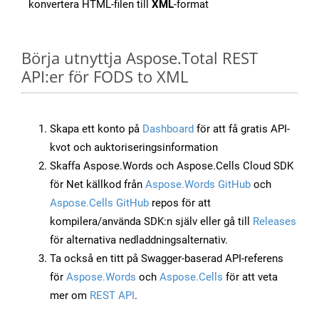
konvertera HTML-filen till
XML
-format
Börja utnyttja Aspose.Total REST
API:er för FODS to XML
Skapa ett konto på
Dashboard
för att få gratis API-
kvot och auktoriseringsinformation
Skaffa Aspose.Words och Aspose.Cells Cloud SDK
för Net källkod från
Aspose.Words GitHub
och
Aspose.Cells GitHub
repos för att
kompilera/använda SDK:n själv eller gå till
Releases
för alternativa nedladdningsalternativ.
Ta också en titt på Swagger-baserad API-referens
för
Aspose.Words
och
Aspose.Cells
för att veta
mer om
REST API
.