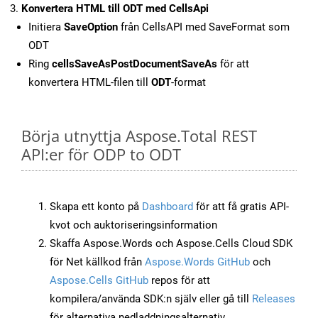
Konvertera HTML till ODT med CellsApi
Initiera
SaveOption
från CellsAPI med SaveFormat som
ODT
Ring
cellsSaveAsPostDocumentSaveAs
för att
konvertera HTML-filen till
ODT
-format
Börja utnyttja Aspose.Total REST
API:er för ODP to ODT
Skapa ett konto på
Dashboard
för att få gratis API-
kvot och auktoriseringsinformation
Skaffa Aspose.Words och Aspose.Cells Cloud SDK
för Net källkod från
Aspose.Words GitHub
och
Aspose.Cells GitHub
repos för att
kompilera/använda SDK:n själv eller gå till
Releases
för alternativa nedladdningsalternativ.