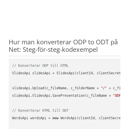
Hur man konverterar ODP to ODT på
Net: Steg-för-steg-kodexempel
// Konverterar ODP till HTML
SlidesApi slidesApi = SlidesApi(clientId, clientSecret);

slidesApi.Upload(c_fileName, c_folderName + 
"/"
 + c_fileNa
slidesApi.SlidesApi.SavePresentation(c_fileName + 
"ODP"
, 
// Konverterar HTML till ODT
WordsApi wordsApi = 
new
 WordsApi(clientId, clientSecret);
