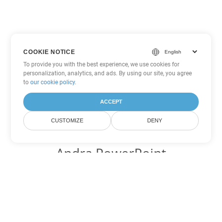
COOKIE NOTICE
To provide you with the best experience, we use cookies for
personalization, analytics, and ads. By using our site, you agree
to
our cookie policy
.
ACCEPT
CUSTOMIZE
DENY
Andra PowerPoint
konverteringsalternativ
Konvertera ODP till DOC
DOC:
Microsoft Word Binary Format