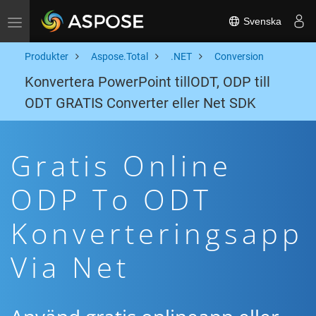
Svenska
Toggle navigation
Produkter
Aspose.Total
.NET
Conversion
Konvertera PowerPoint tillODT, ODP till
ODT GRATIS Converter eller Net SDK
Gratis Online
ODP To ODT
Konverteringsapp
Via Net