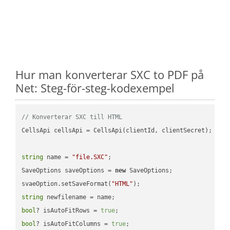
Hur man konverterar SXC to PDF på
Net: Steg-för-steg-kodexempel
// Konverterar SXC till HTML
CellsApi cellsApi = CellsApi(clientId, clientSecret);

string
 name = 
"file.SXC"
;

SaveOptions saveOptions = 
new
 SaveOptions;

svaeOption.setSaveFormat(
"HTML"
string
bool
? isAutoFitRows = 
true
bool
? isAutoFitColumns = 
true