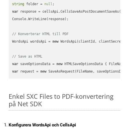
string
 folder = 
null
var
 response = cellsApi.CellsSaveAsPostDocumentSaveAs(name
Console.WriteLine(response);

// Konverterar HTML till PDF
WordsApi wordsApi = 
new
 WordsApi(clientId, clientSecret);

// Save as HTML
var
 saveOptionsData = 
new
 HTMLSaveOptionsData { FileName 
var
 request = 
new
Enkel SXC Files to PDF-konvertering
på Net SDK
Konfigurera WordsApi och CellsApi