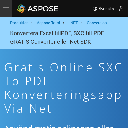
Svenska
Toggle navigation
Produkter
Aspose.Total
.NET
Conversion
Konvertera Excel tillPDF, SXC till PDF
GRATIS Converter eller Net SDK
Gratis Online SXC
To PDF
Konverteringsapp
Via Net