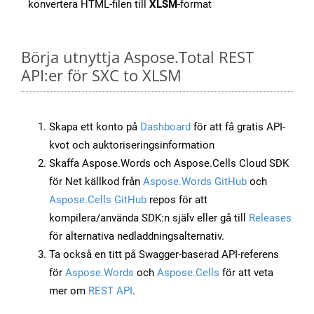
konvertera HTML-filen till
XLSM
-format
Börja utnyttja Aspose.Total REST
API:er för SXC to XLSM
Skapa ett konto på
Dashboard
för att få gratis API-
kvot och auktoriseringsinformation
Skaffa Aspose.Words och Aspose.Cells Cloud SDK
för Net källkod från
Aspose.Words GitHub
och
Aspose.Cells GitHub
repos för att
kompilera/använda SDK:n själv eller gå till
Releases
för alternativa nedladdningsalternativ.
Ta också en titt på Swagger-baserad API-referens
för
Aspose.Words
och
Aspose.Cells
för att veta
mer om
REST API
.