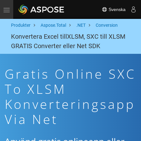
Svenska
Toggle navigation
Produkter
Aspose.Total
.NET
Conversion
Konvertera Excel tillXLSM, SXC till XLSM
GRATIS Converter eller Net SDK
Gratis Online SXC
To XLSM
Konverteringsapp
Via Net