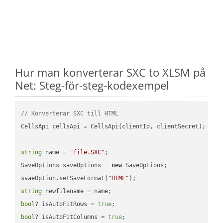
Hur man konverterar SXC to XLSM på
Net: Steg-för-steg-kodexempel
// Konverterar SXC till HTML
CellsApi cellsApi = CellsApi(clientId, clientSecret);

string
 name = 
"file.SXC"
;

SaveOptions saveOptions = 
new
 SaveOptions;

svaeOption.setSaveFormat(
"HTML"
string
bool
? isAutoFitRows = 
true
bool
? isAutoFitColumns = 
true