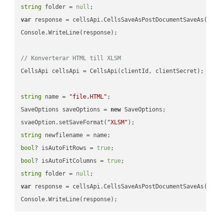
string
 folder = 
null
var
 response = cellsApi.CellsSaveAsPostDocumentSaveAs(name
Console.WriteLine(response);

// Konverterar HTML till XLSM
CellsApi cellsApi = CellsApi(clientId, clientSecret);

string
 name = 
"file.HTML"
;

SaveOptions saveOptions = 
new
 SaveOptions;

svaeOption.setSaveFormat(
"XLSM"
string
bool
? isAutoFitRows = 
true
bool
? isAutoFitColumns = 
true
string
 folder = 
null
var
 response = cellsApi.CellsSaveAsPostDocumentSaveAs(name