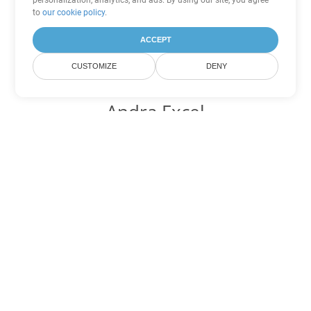
personalization, analytics, and ads. By using our site, you agree
to
our cookie policy
.
ACCEPT
CUSTOMIZE
DENY
Andra Excel
konverteringsalternativ
Konvertera SXC till DOC
DOC:
Microsoft Word Binary Format
Konvertera SXC till DOT
DOT:
Microsoft Word Template Files
Konvertera SXC till DOCX
DOCX:
Office 2007+ Word Document