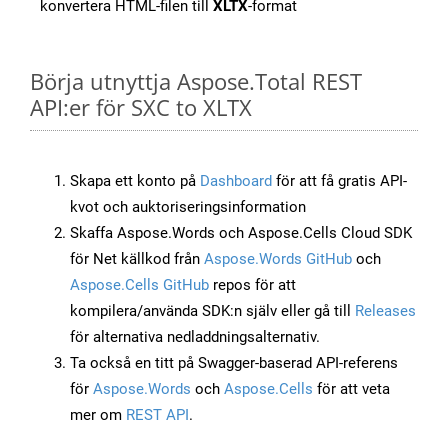
konvertera HTML-filen till
XLTX
-format
Börja utnyttja Aspose.Total REST
API:er för SXC to XLTX
Skapa ett konto på
Dashboard
för att få gratis API-
kvot och auktoriseringsinformation
Skaffa Aspose.Words och Aspose.Cells Cloud SDK
för Net källkod från
Aspose.Words GitHub
och
Aspose.Cells GitHub
repos för att
kompilera/använda SDK:n själv eller gå till
Releases
för alternativa nedladdningsalternativ.
Ta också en titt på Swagger-baserad API-referens
för
Aspose.Words
och
Aspose.Cells
för att veta
mer om
REST API
.