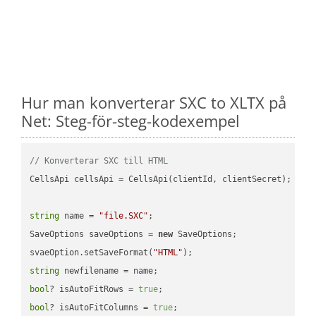
Hur man konverterar SXC to XLTX på
Net: Steg-för-steg-kodexempel
// Konverterar SXC till HTML
CellsApi cellsApi = CellsApi(clientId, clientSecret);

string
 name = 
"file.SXC"
;

SaveOptions saveOptions = 
new
 SaveOptions;

svaeOption.setSaveFormat(
"HTML"
string
bool
? isAutoFitRows = 
true
bool
? isAutoFitColumns = 
true