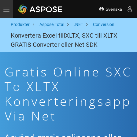
Svenska
Toggle navigation
Produkter
Aspose.Total
.NET
Conversion
Konvertera Excel tillXLTX, SXC till XLTX
GRATIS Converter eller Net SDK
Gratis Online SXC
To XLTX
Konverteringsapp
Via Net