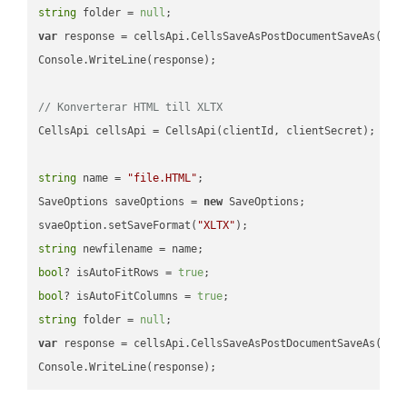
string
 folder = 
null
var
 response = cellsApi.CellsSaveAsPostDocumentSaveAs(name
Console.WriteLine(response);

// Konverterar HTML till XLTX
CellsApi cellsApi = CellsApi(clientId, clientSecret);

string
 name = 
"file.HTML"
;

SaveOptions saveOptions = 
new
 SaveOptions;

svaeOption.setSaveFormat(
"XLTX"
string
bool
? isAutoFitRows = 
true
bool
? isAutoFitColumns = 
true
string
 folder = 
null
var
 response = cellsApi.CellsSaveAsPostDocumentSaveAs(name