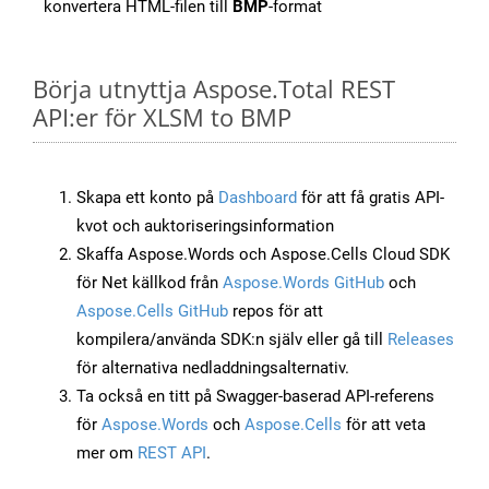
konvertera HTML-filen till
BMP
-format
Börja utnyttja Aspose.Total REST
API:er för XLSM to BMP
Skapa ett konto på
Dashboard
för att få gratis API-
kvot och auktoriseringsinformation
Skaffa Aspose.Words och Aspose.Cells Cloud SDK
för Net källkod från
Aspose.Words GitHub
och
Aspose.Cells GitHub
repos för att
kompilera/använda SDK:n själv eller gå till
Releases
för alternativa nedladdningsalternativ.
Ta också en titt på Swagger-baserad API-referens
för
Aspose.Words
och
Aspose.Cells
för att veta
mer om
REST API
.