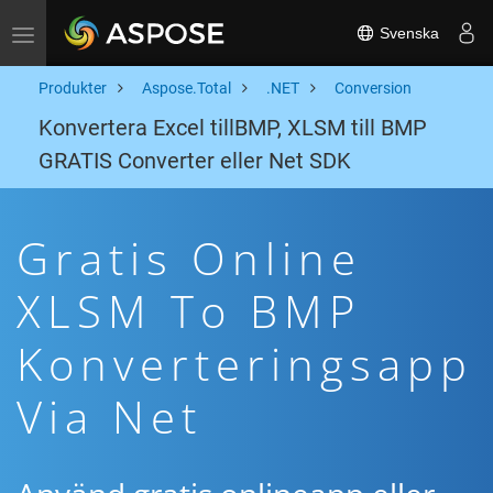
Svenska
Toggle navigation
Produkter
Aspose.Total
.NET
Conversion
Konvertera Excel tillBMP, XLSM till BMP
GRATIS Converter eller Net SDK
Gratis Online
XLSM To BMP
Konverteringsapp
Via Net