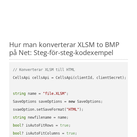
Hur man konverterar XLSM to BMP
på Net: Steg-för-steg-kodexempel
// Konverterar XLSM till HTML
CellsApi cellsApi = CellsApi(clientId, clientSecret);

string
 name = 
"file.XLSM"
;

SaveOptions saveOptions = 
new
 SaveOptions;

svaeOption.setSaveFormat(
"HTML"
string
bool
? isAutoFitRows = 
true
bool
? isAutoFitColumns = 
true