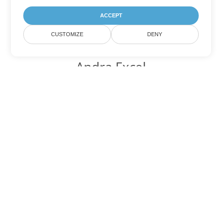
ACCEPT
CUSTOMIZE
DENY
Andra Excel
konverteringsalternativ
Konvertera XLSM till DOC
DOC:
Microsoft Word Binary Format
Konvertera XLSM till DOT
DOT:
Microsoft Word Template Files
Konvertera XLSM till DOCX
DOCX:
Office 2007+ Word Document