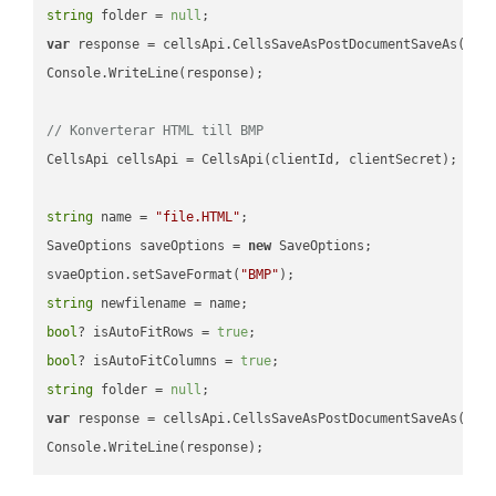
string
 folder = 
null
var
 response = cellsApi.CellsSaveAsPostDocumentSaveAs(name
Console.WriteLine(response);

// Konverterar HTML till BMP
CellsApi cellsApi = CellsApi(clientId, clientSecret);

string
 name = 
"file.HTML"
;

SaveOptions saveOptions = 
new
 SaveOptions;

svaeOption.setSaveFormat(
"BMP"
string
bool
? isAutoFitRows = 
true
bool
? isAutoFitColumns = 
true
string
 folder = 
null
var
 response = cellsApi.CellsSaveAsPostDocumentSaveAs(name