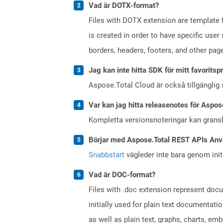
Vad är DOTX-format?
Files with DOTX extension are template f
is created in order to have specific use
borders, headers, footers, and other pa
Jag kan inte hitta SDK för mitt favoritsp
Aspose.Total Cloud är också tillgänglig
Var kan jag hitta releasenotes för Aspos
Kompletta versionsnoteringar kan gran
Börjar med Aspose.Total REST APIs Anv
Snabbstart
vägleder inte bara genom initi
Vad är DOC-format?
Files with .doc extension represent doc
initially used for plain text documentati
as well as plain text, graphs, charts, emb