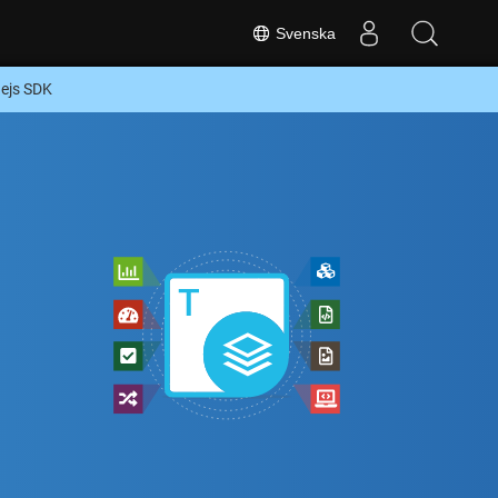
Svenska
dejs SDK