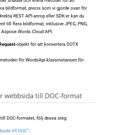
er snabba och enkla metoder för att
ika bildformat, precis som vi gjorde ovan för
irekta REST API-anrop eller SDK:er kan du
 till flera bildformat, inklusive JPEG, PNG,
av Aspose.Words Cloud API.
Request
-objekt för att konvertera DOTX
-metoden för WordsApi-klassinstansen för
 webbsida till DOC-format
till DOC-formatet, följ dessa steg:
sida till DOC”.
.