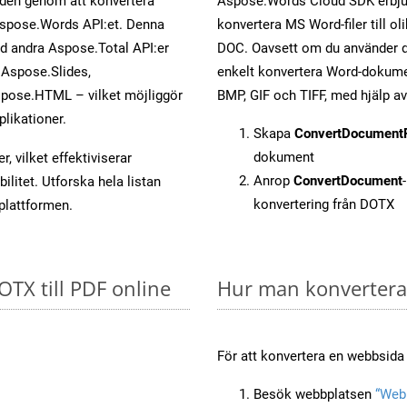
öden genom att konvertera
Aspose.Words Cloud SDK erbjud
 Aspose.Words API:et. Denna
konvertera MS Word-filer till ol
ed andra Aspose.Total API:er
DOC. Oavsett om du använder d
Aspose.Slides,
enkelt konvertera Word-dokument
pose.HTML – vilket möjliggör
BMP, GIF och TIFF, med hjälp 
plikationer.
Skapa
ConvertDocument
dokument
, vilket effektiviserar
Anrop
ConvertDocument
litet. Utforska hela listan
konvertering från DOTX
-plattformen.
OTX till PDF online
Hur man konverterar
För att konvertera en webbsida 
Besök webbplatsen
“Webb