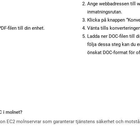
Ange webbadressen till w
inmatningsrutan.
Klicka på knappen “Konver
F-filen till din enhet.
Vänta tills konverteringen
Ladda ner DOC-filen till d
följa dessa steg kan du e
önskat DOC-format för of
C i molnet?
zon EC2 molnservrar som garanterar tjänstens säkerhet och motst