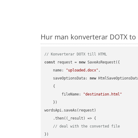
Hur man konverterar DOTX to 
// Konverterar DOTX till HTML
const
 request = 
new
 SaveAsRequest({

name
: 
"uploaded.docx"
,

saveOptionsData
: 
new
 HtmlSaveOptionsData
    {

fileName
: 
"destination.html"
    })

wordsApi.saveAs(request)

    .then(
(
_result
) =>
 {

// deal with the converted file
})
