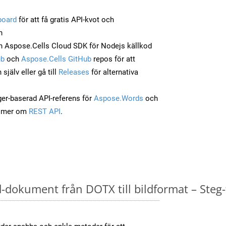
board
för att få gratis API-kvot och
n
 Aspose.Cells Cloud SDK för Nodejs källkod
ub
och
Aspose.Cells GitHub
repos för att
jälv eller gå till
Releases
för alternativa
ger-baserad API-referens för
Aspose.Words
och
a mer om
REST API
.
dokument från DOTX till bildformat – Steg-