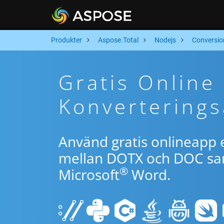
Produkter
Aspose.Total
Nodejs
Conversio
Gratis Onlin
Konverterings
Använd gratis onlineapp e
mellan DOTX och DOC sam
®
Microsoft
Word.