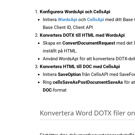
Konfigurera WordsApi och CellsApi
Initiera
WordsApi
och
CellsApi
med ditt Base C
Base Client ID, Client API
Konvertera DOTX till HTML med WordsApi
Skapa en
ConvertDocumentRequest
med det l
inställt på HTML.
Använd WordsApi för att konvertera DOTX-dok
Konvertera HTML till DOC med CellsApi
Initiera
SaveOption
från CellsAPI med SaveF
Ring
cellsSaveAsPostDocumentSaveAs
för at
DOC
-format
Konvertera Word DOTX filer on