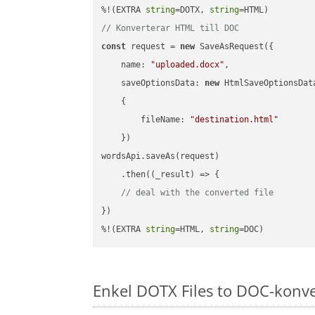
%!(EXTRA 
string
=DOTX, 
string
// Konverterar HTML till DOC
const
 request = 
new
 SaveAsRequest({

name
: 
"uploaded.docx"
,

saveOptionsData
: 
new
 HtmlSaveOptionsData
    {

fileName
: 
"destination.html"
    })

wordsApi.saveAs(request)

    .then(
(
_result
) =>
 {

// deal with the converted file
})

%!(EXTRA 
string
=HTML, 
string
=DOC)
Enkel DOTX Files to DOC-konv