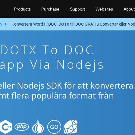
Products
Purchase
Support
Websites
About
n
Konvertera Word tillDOC, DOTX till DOC GRATIS Converter eller No
e DOTX To DOC
app Via Nodejs
ller Nodejs SDK för att konvertera
t flera populära format från