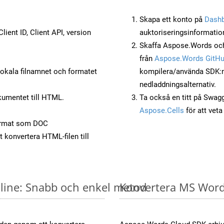
Skapa ett konto på
Dash
lient ID, Client API, version
auktoriseringsinformatio
Skaffa Aspose.Words och
från
Aspose.Words GitH
okala filnamnet och formatet
kompilera/använda SDK:n s
nedladdningsalternativ.
umentet till HTML.
Ta också en titt på Swag
Aspose.Cells
för att vet
ormat som DOC
t konvertera HTML-filen till
line: Snabb och enkel metod
Konvertera MS Word-