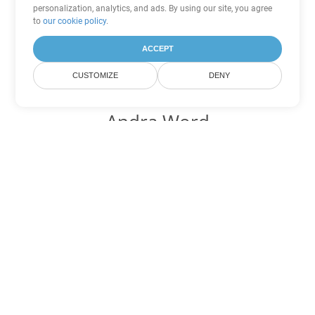
personalization, analytics, and ads. By using our site, you agree
to
our cookie policy
.
ACCEPT
CUSTOMIZE
DENY
Andra Word
konverteringsalternativ
Konvertera DOTX till DOC
DOC:
Microsoft Word Binary Format
Konvertera DOTX till DOT
DOT:
Microsoft Word Template Files
Konvertera DOTX till DOCX
DOCX:
Office 2007+ Word Document