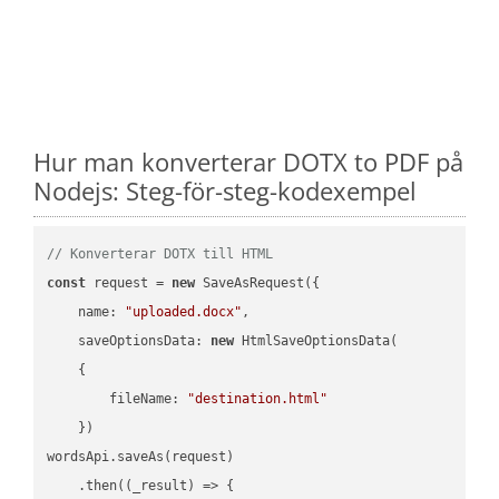
Hur man konverterar DOTX to PDF på
Nodejs: Steg-för-steg-kodexempel
// Konverterar DOTX till HTML
const
 request = 
new
 SaveAsRequest({

name
: 
"uploaded.docx"
,

saveOptionsData
: 
new
 HtmlSaveOptionsData(

    {

fileName
: 
"destination.html"
    })

wordsApi.saveAs(request)

    .then(
(
_result
) =>
 {
