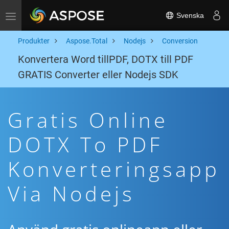
Svenska
Toggle navigation
Produkter
Aspose.Total
Nodejs
Conversion
Konvertera Word tillPDF, DOTX till PDF
GRATIS Converter eller Nodejs SDK
Gratis Online
DOTX To PDF
Konverteringsapp
Via Nodejs