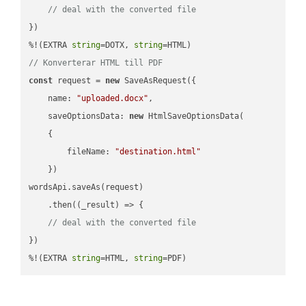
// deal with the converted file
})

%!(EXTRA 
string
=DOTX, 
string
// Konverterar HTML till PDF
const
 request = 
new
 SaveAsRequest({

name
: 
"uploaded.docx"
,

saveOptionsData
: 
new
 HtmlSaveOptionsData(

    {

fileName
: 
"destination.html"
    })

wordsApi.saveAs(request)

    .then(
(
_result
) =>
 {

// deal with the converted file
})

%!(EXTRA 
string
=HTML, 
string
=PDF)