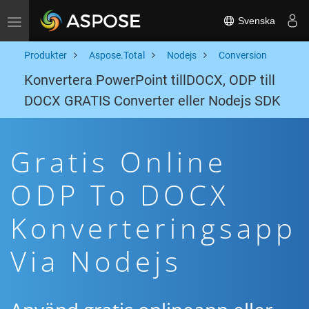
Svenska
Toggle navigation
Produkter
Aspose.Total
Nodejs
Conversion
Konvertera PowerPoint tillDOCX, ODP till
DOCX GRATIS Converter eller Nodejs SDK
Gratis Online
ODP To DOCX
Konverteringsapp
Via Nodejs