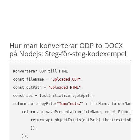
Hur man konverterar ODP to DOCX
på Nodejs: Steg-för-steg-kodexempel
const
 fileName = 
"uploaded.ODP"
const
 outPath = 
"uploaded.HTML"
const
return
 api.copyFile(
"TempTests/"
 + fileName, folderName +
return
 api.savePresentation(fileName, model.ExportFor
return
 api.objectExists(outPath).then(
(
existsResu
        });

    });
