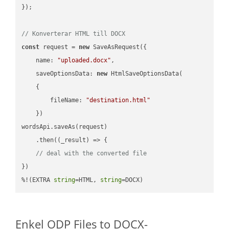
});

// Konverterar HTML till DOCX
const
 request = 
new
 SaveAsRequest({

name
: 
"uploaded.docx"
,

saveOptionsData
: 
new
 HtmlSaveOptionsData(

    {

fileName
: 
"destination.html"
    })

wordsApi.saveAs(request)

    .then(
(
_result
) =>
 {

// deal with the converted file
})

%!(EXTRA 
string
=HTML, 
string
=DOCX)
Enkel ODP Files to DOCX-