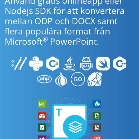
Använd gratis onlineapp eller
Nodejs SDK för att konvertera
mellan ODP och DOCX samt
flera populära format från
®
Microsoft
PowerPoint.