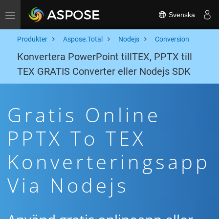
Svenska
Toggle navigation
Produkter
Aspose.Total
Nodejs
Conversion
Konvertera PowerPoint tillTEX, PPTX till
TEX GRATIS Converter eller Nodejs SDK
Gratis Online
PPTX To TEX
Konverteringsapp
Via Nodejs