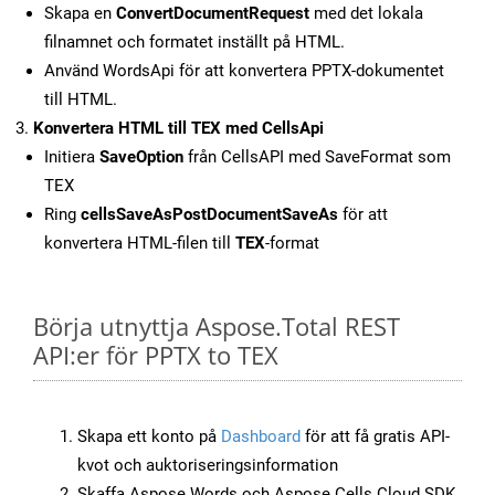
Skapa en
ConvertDocumentRequest
med det lokala
filnamnet och formatet inställt på HTML.
Använd WordsApi för att konvertera PPTX-dokumentet
till HTML.
Konvertera HTML till TEX med CellsApi
Initiera
SaveOption
från CellsAPI med SaveFormat som
TEX
Ring
cellsSaveAsPostDocumentSaveAs
för att
konvertera HTML-filen till
TEX
-format
Börja utnyttja Aspose.Total REST
API:er för PPTX to TEX
Skapa ett konto på
Dashboard
för att få gratis API-
kvot och auktoriseringsinformation
Skaffa Aspose.Words och Aspose.Cells Cloud SDK