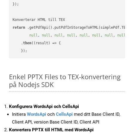
});

return
 .getPdfApi().putPdfInStorageToHTML(simplePdf.TEX, 
null
, 
null
, 
null
, 
null
, 
null
, 
null
, 
null
, 
null
, 
n
    .
then
(
(result)
 =>
 {

Enkel PPTX Files to TEX-konvertering
på Nodejs SDK
Konfigurera WordsApi och CellsApi
Initiera
WordsApi
och
CellsApi
med ditt Base Client ID,
Client API, version Base Client ID, Client API
Konvertera PPTX till HTML med WordsApi