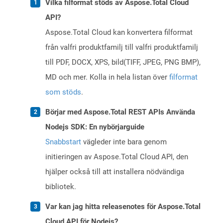
Vilka filformat stöds av Aspose.Total Cloud
API?
Aspose.Total Cloud kan konvertera filformat
från valfri produktfamilj till valfri produktfamilj
till PDF, DOCX, XPS, bild(TIFF, JPEG, PNG BMP),
MD och mer. Kolla in hela listan över
filformat
som stöds
.
Börjar med Aspose.Total REST APIs Använda
Nodejs SDK: En nybörjarguide
Snabbstart
vägleder inte bara genom
initieringen av Aspose.Total Cloud API, den
hjälper också till att installera nödvändiga
bibliotek.
Var kan jag hitta releasenotes för Aspose.Total
Cloud API för Nodejs?