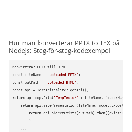
Hur man konverterar PPTX to TEX på
Nodejs: Steg-för-steg-kodexempel
Konverterar PPTX till HTML

const fileName = 
"uploaded.PPTX"
;

const outPath = 
"uploaded.HTML"
;

return
 api.copyFile(
"TempTests/"
 + fileName, folderName +
return
 api.savePresentation(fileName, model.ExportFor
return
 api.objectExists(outPath).
then
(
(existsResu
        });

    });
