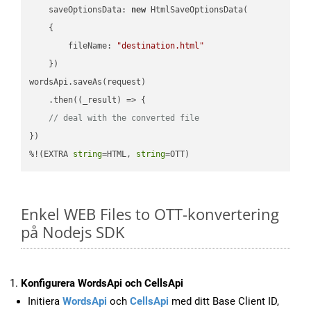
saveOptionsData
: 
new
 HtmlSaveOptionsData(

    {

fileName
: 
"destination.html"
    })

wordsApi.saveAs(request)

    .then(
(
_result
) =>
 {

// deal with the converted file
})

%!(EXTRA 
string
=HTML, 
string
=OTT)
Enkel WEB Files to OTT-konvertering
på Nodejs SDK
Konfigurera WordsApi och CellsApi
Initiera
WordsApi
och
CellsApi
med ditt Base Client ID,