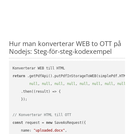
Hur man konverterar WEB to OTT på
Nodejs: Steg-för-steg-kodexempel
return
 .getPdfApi().putPdfInStorageToWEB(simplePdf.HTML, 
null
, 
null
, 
null
, 
null
, 
null
, 
null
, 
null
, 
null
, 
n
    .then(
(
result
) =>
 {

    });

// Konverterar HTML till OTT
const
 request = 
new
 SaveAsRequest({

name
: 
"uploaded.docx"
,
