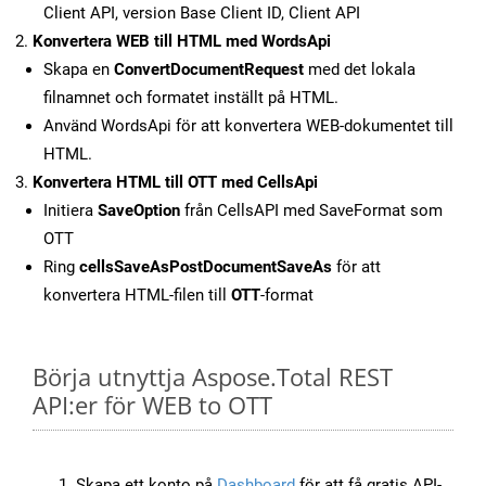
Client API, version Base Client ID, Client API
Konvertera WEB till HTML med WordsApi
Skapa en
ConvertDocumentRequest
med det lokala
filnamnet och formatet inställt på HTML.
Använd WordsApi för att konvertera WEB-dokumentet till
HTML.
Konvertera HTML till OTT med CellsApi
Initiera
SaveOption
från CellsAPI med SaveFormat som
OTT
Ring
cellsSaveAsPostDocumentSaveAs
för att
konvertera HTML-filen till
OTT
-format
Börja utnyttja Aspose.Total REST
API:er för WEB to OTT
Skapa ett konto på
Dashboard
för att få gratis API-