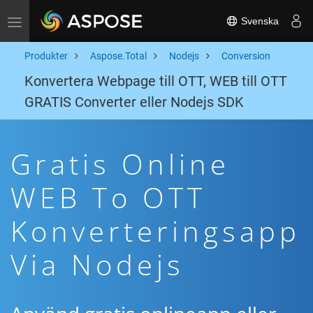
Svenska
Toggle navigation
Produkter
Aspose.Total
Nodejs
Conversion
Konvertera Webpage till OTT, WEB till OTT
GRATIS Converter eller Nodejs SDK
Gratis Online
WEB To OTT
Konverteringsapp
Via Nodejs