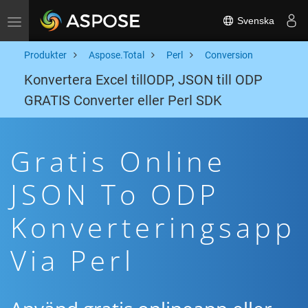
Svenska
Toggle navigation
Produkter
Aspose.Total
Perl
Conversion
Konvertera Excel tillODP, JSON till ODP
GRATIS Converter eller Perl SDK
Gratis Online
JSON To ODP
Konverteringsapp
Via Perl