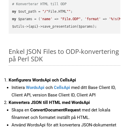
# Konverterar HTML till ODP
my
 $out_path = 
"/"
File.HTML
""
my
 $params = (
'name'
 => 
"File.ODP"
, 
'format'
 => 
'%!s(MISS
Enkel JSON Files to ODP-konvertering
på Perl SDK
Konfigurera WordsApi och CellsApi
Initiera
WordsApi
och
CellsApi
med ditt Base Client ID,
Client API, version Base Client ID, Client API
Konvertera JSON till HTML med WordsApi
Skapa en
ConvertDocumentRequest
med det lokala
filnamnet och formatet inställt på HTML.
Använd WordsApi för att konvertera JSON-dokumentet