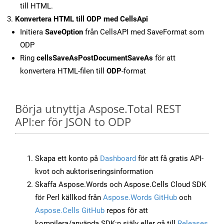
till HTML.
Konvertera HTML till ODP med CellsApi
Initiera
SaveOption
från CellsAPI med SaveFormat som
ODP
Ring
cellsSaveAsPostDocumentSaveAs
för att
konvertera HTML-filen till
ODP
-format
Börja utnyttja Aspose.Total REST
API:er för JSON to ODP
Skapa ett konto på
Dashboard
för att få gratis API-
kvot och auktoriseringsinformation
Skaffa Aspose.Words och Aspose.Cells Cloud SDK
för Perl källkod från
Aspose.Words GitHub
och
Aspose.Cells GitHub
repos för att
kompilera/använda SDK:n själv eller gå till
Releases