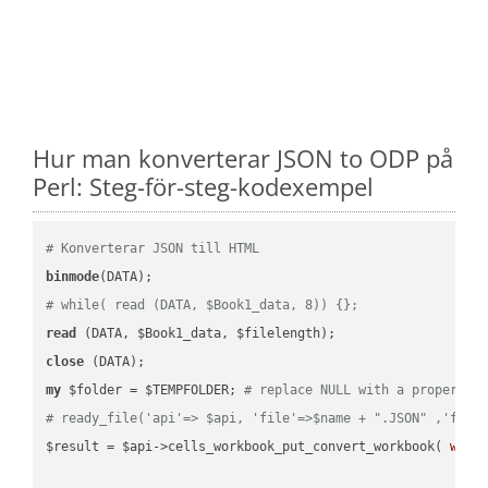
Hur man konverterar JSON to ODP på
Perl: Steg-för-steg-kodexempel
# Konverterar JSON till HTML
binmode
# while( read (DATA, $Book1_data, 8)) {};
read
close
my
 $folder = $TEMPFOLDER; 
# replace NULL with a proper va
# ready_file('api'=> $api, 'file'=>$name + ".JSON" ,'fold
$result = $api->cells_workbook_put_convert_workbook( 
work