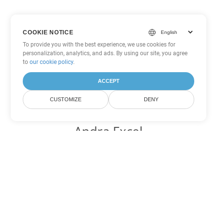
COOKIE NOTICE
To provide you with the best experience, we use cookies for
personalization, analytics, and ads. By using our site, you agree
to
our cookie policy
.
ACCEPT
CUSTOMIZE
DENY
Andra Excel
konverteringsalternativ
Konvertera JSON till DOC
DOC:
Microsoft Word Binary Format
Konvertera JSON till DOT