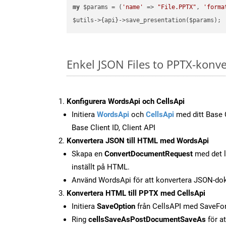
my
 $params = (
'name'
 => 
"File.PPTX"
, 
'forma
Enkel JSON Files to PPTX-konve
Konfigurera WordsApi och CellsApi
Initiera
WordsApi
och
CellsApi
med ditt Base C
Base Client ID, Client API
Konvertera JSON till HTML med WordsApi
Skapa en
ConvertDocumentRequest
med det l
inställt på HTML.
Använd WordsApi för att konvertera JSON-dok
Konvertera HTML till PPTX med CellsApi
Initiera
SaveOption
från CellsAPI med SaveF
Ring
cellsSaveAsPostDocumentSaveAs
för at