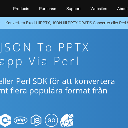
Products
Purchase
Support
Websites
About
Konvertera Excel tillPPTX, JSON till PPTX GRATIS Converter eller Perl
 JSON To PPTX
app Via Perl
ller Perl SDK för att konvertera
t flera populära format från