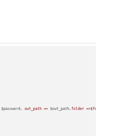
 $password, 
out_path =>
 $out_path,
folder =>$folder
);
