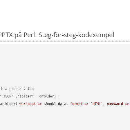
PTX på Perl: Steg-för-steg-kodexempel
th a proper value
".JSON" ,'folder' =>$folder) ;  
workbook( 
workbook =>
 $Book1_data, 
format =>
'HTML'
, 
password =>