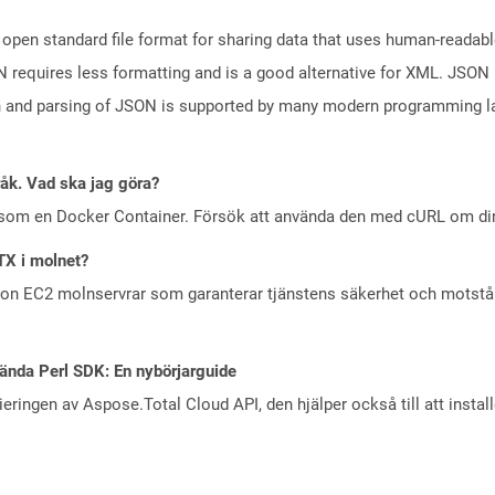
open standard file format for sharing data that uses human-readable
N requires less formatting and is a good alternative for XML. JSON 
n and parsing of JSON is supported by many modern programming la
råk. Vad ska jag göra?
 som en Docker Container. Försök att använda den med cURL om din 
TX i molnet?
zon EC2 molnservrar som garanterar tjänstens säkerhet och motst
ända Perl SDK: En nybörjarguide
eringen av Aspose.Total Cloud API, den hjälper också till att instal