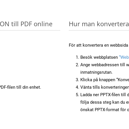
SON till PDF online
Hur man konverterar
För att konvertera en webbsida 
Besök webbplatsen
“Webb
Ange webbadressen till w
inmatningsrutan.
Klicka på knappen “Konver
F-filen till din enhet.
Vänta tills konverteringen
Ladda ner PPTX-filen till 
följa dessa steg kan du e
önskat PPTX-format för o