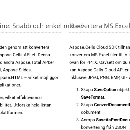
nline: Snabb och enkel metod
Konvertera MS Excel-
öden genom att konvertera
Aspose.Cells Cloud SDK tillhan
Aspose.Cells API:et. Denna
konvertera MS Excel-filer till 
ed andra Aspose.Total API:er
ovan för PPTX. Oavsett om du a
 Aspose.Slides,
kan Aspose.Cells Cloud API:er ko
pose.HTML – vilket möjliggör
inklusive JPEG, PNG, BMP, GIF 
plikationer.
Skapa
SaveOption
-objek
SaveFormat
.
, vilket effektiviserar
Skapa
ConvertDocument
litet. Utforska hela listan
dokument
-plattformen.
Anropa
SaveAsPostDocu
konvertering från JSON