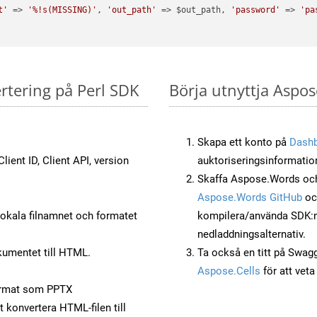
t'
 => 
'%!s(MISSING)'
, 
'out_path'
 => $out_path, 
'password'
 => 
'pa
rtering på Perl SDK
Börja utnyttja Aspos
Skapa ett konto på
Dash
lient ID, Client API, version
auktoriseringsinformatio
Skaffa Aspose.Words och 
Aspose.Words GitHub
o
okala filnamnet och formatet
kompilera/använda SDK:n s
nedladdningsalternativ.
umentet till HTML.
Ta också en titt på Swag
Aspose.Cells
för att vet
ormat som PPTX
t konvertera HTML-filen till