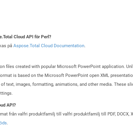
e.Total Cloud API för Perl?
skas på
Aspose.Total Cloud Documentation
.
on files created with popular Microsoft PowerPoint application. Unli
ormat is based on the Microsoft PowerPoint open XML presentation fi
of text, images, formatting, animations, and other media. These sli
ttings.
oud API?
at från valfri produktfamilj till valfri produktfamilj till PDF, DOC
töds
.