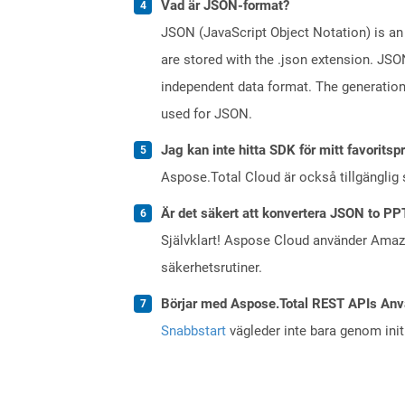
Vad är JSON-format?
JSON (JavaScript Object Notation) is an 
are stored with the .json extension. JSO
independent data format. The generatio
used for JSON.
Jag kan inte hitta SDK för mitt favoritsp
Aspose.Total Cloud är också tillgänglig
Är det säkert att konvertera JSON to PP
Självklart! Aspose Cloud använder Ama
säkerhetsrutiner.
Börjar med Aspose.Total REST APIs Anv
Snabbstart
vägleder inte bara genom initi