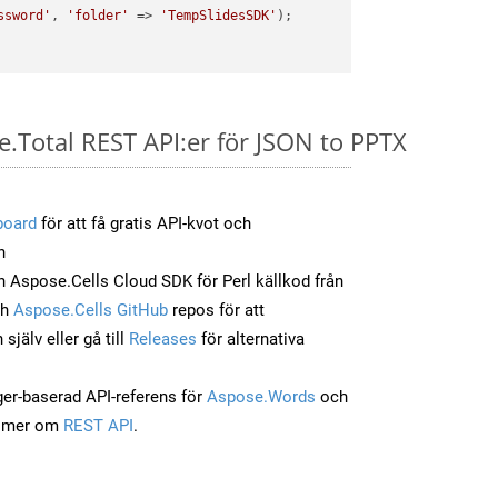
ssword'
, 
'folder'
 => 
'TempSlidesSDK'
);

e.Total REST API:er för JSON to PPTX
board
för att få gratis API-kvot och
n
Aspose.Cells Cloud SDK för Perl källkod från
ch
Aspose.Cells GitHub
repos för att
jälv eller gå till
Releases
för alternativa
ger-baserad API-referens för
Aspose.Words
och
a mer om
REST API
.