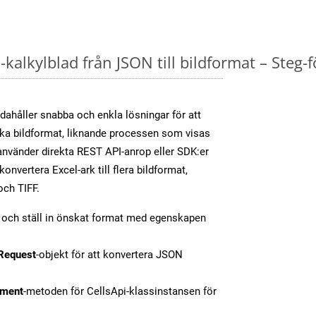
kalkylblad från JSON till bildformat – Steg-f
dahåller snabba och enkla lösningar för att
olika bildformat, liknande processen som visas
nvänder direkta REST API-anrop eller SDK:er
nvertera Excel-ark till flera bildformat,
och TIFF.
t och ställ in önskat format med egenskapen
Request
-objekt för att konvertera JSON
ment
-metoden för CellsApi-klassinstansen för