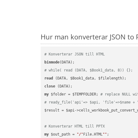
Hur man konverterar JSON to P
# Konverterar JSON till HTML
binmode
# while( read (DATA, $Book1_data, 8)) {};
read
close
my
 $folder = $TEMPFOLDER; 
# replace NULL wi
# ready_file('api'=> $api, 'file'=>$name + 
$result = $api->cells_workbook_put_convert_
# Konverterar HTML till PPTX
my
 $out_path = 
"/"
File.HTML
""